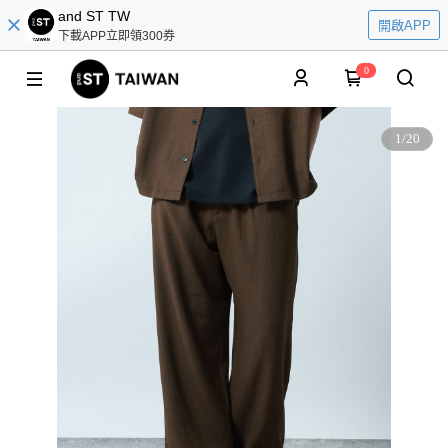
and ST TW
開啟APP
下載APP立即領300券
0
1
/
20