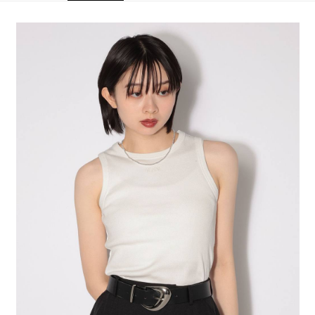
全家 取貨付款
消。如遇「轉專審核」未通過狀況，表示未達大哥付你分期系統評分，恕無
２．便利：只要手機號碼，簡訊認證，即可結帳。
法說明評估內容。
每筆NT$80，滿NT$1,500(含以上)免運費
３．安心：先確認商品／服務後，再付款。
【繳款方式說明】
1.分期款項不併入電信帳單，「大哥付你分期」於每月結算日後寄送繳費提
付款後 全家取貨
【「AFTEE先享後付」結帳流程】
醒簡訊。
１．於結帳方式選擇「AFTEE先享後付」後，將跳轉至「AFTEE先享後付」
每筆NT$80，滿NT$1,500(含以上)免運費
2.透過簡訊連結打開帳單後，可選擇「超商條碼／台灣大直營門市／銀行轉
結帳頁面，進行簡訊認證並確認金額後，即可完成結帳。
帳／街口支付／iPASS MONEY」等通路繳費。
２．訂單成立數日內，您將收到繳費通知簡訊。
7-11 取貨付款
３．收到繳費通知簡訊後14天內，點擊此簡訊中的連結，可透過四大超商／
【注意事項】
每筆NT$80，滿NT$1,500(含以上)免運費
ATM／網路銀行／等多元方式進行付款，方視為交易完成。
1.本服務係由「台灣大哥大股份有限公司」（以下簡稱本公司）所提供，讓
※ 請注意：結帳手續完成當下不需立刻繳費，但若您需要取消訂單，請聯絡
用戶於交易時，得透過本服務購買商品或服務，並由商店將買賣／分期付款
付款後 7-11取貨
購買商品的店家。未經商家同意取消之訂單仍視為有效，需透過AFTEE先享
買賣價金債權讓與本公司後，依約使用本公司帳單繳交帳款。
後付繳納相關費用。
每筆NT$80，滿NT$1,500(含以上)免運費
2.基於同意付款使用「大哥付你分期」之契約關係目的，商店將以您的個人
※ 交易是否成功請以「AFTEE先享後付 」之結帳頁面顯示為準，若有關於
資料（包含姓名、電話或地址）提供予台灣大哥大進項蒐集、處理及利用，
是否繳費成功／繳費後需取消欲退款等相關疑問，請聯繫「AFTEE先享後付
宅配
由本公司與您本人進行分期帳單所需資料之確認、核對及更正。
客戶支援中心」
https://netprotections.freshdesk.com/support/home
3.完整用戶服務條款，請詳閱以下連結：
https://oppay.tw/userRule
每筆NT$80，滿NT$1,500(含以上)免運費
【注意事項】
１．透過由恩沛科技股份有限公司提供之「AFTEE先享後付」服務完成之交
易，需依本服務之必要範圍內提供個人資料，並將交易相關給付款項請求債
權轉讓予恩沛科技股份有限公司。
２．關於個人資料處理事宜，請瀏覽以下網址：
https://aftee.tw/terms/#terms3
３．未成年的使用者請事先徵得法定代理人或監護人之同意方可使用
「AFTEE先享後付」，若未經同意申辦者引起之損失，本公司不負相關責
任。
４．使用「AFTEE先享後付」時，將依據個別帳號之用戶狀況，依本公司即