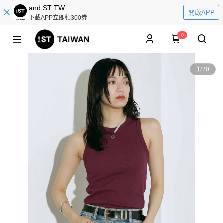
and ST TW
開啟APP
下載APP立即領300券
0
1
/
20