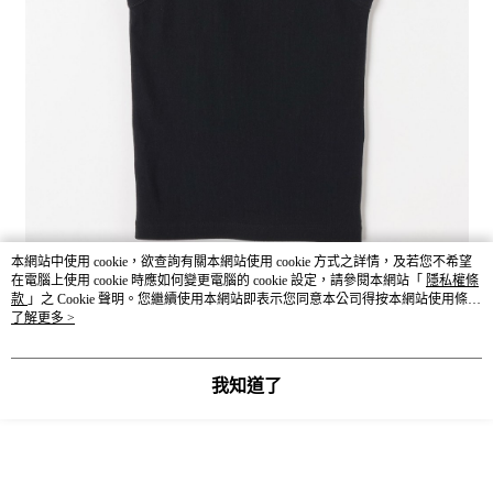
本網站中使用 cookie，欲查詢有關本網站使用 cookie 方式之詳情，及若您不希望
在電腦上使用 cookie 時應如何變更電腦的 cookie 設定，請參閱本網站「
隱私權條
款
」之 Cookie 聲明。您繼續使用本網站即表示您同意本公司得按本網站使用條款
之 Cookie 聲明使用 cookie。
了解更多 >
我知道了