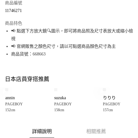
商品編號
超商取貨付款
11746271
LINE Pay
商品特色
Apple Pay
📢 點選下方放大鏡🔍圖示，即可將商品照及尺寸表放大或縮小檢
視
街口支付
📢 官網販售之顏色尺寸，請以可點選商品顏色尺寸為主
悠遊付
商品貨號：668663
Google Pay
全盈+PAY
日本店員穿搭推薦
大哥付你分期
相關說明
annin
suzuka
りりり
【大哥付你分期使用說明】
PAGEBOY
PAGEBOY
PAGEBOY
AFTEE先享後付
1.本服務由台灣大哥大提供，台灣大哥大用戶可立即使用無須另外申請。
152cm
158cm
157cm
2.付款方式選擇「大哥付你分期」，訂單成立後會自動跳轉到大哥付的交易
相關說明
流程，驗證手機門號後，選擇欲分期的期數、繳款截止日，確認付款後即完
【關於「AFTEE先享後付」】
成交易。
AFTEE先享後付是「在收到商品之後才付款」的支付方式。 讓您購物簡單便
運送方式
3.實際核准額度、可分期數及費用金額請依後續交易確認頁面所載為準。
利好安心！
詳細說明
相關推薦
4.訂單成立30分鐘內，如未前往確認交易或遇審核未通過，訂單將自動取
１．簡單：不需註冊會員、不需綁卡、不需儲值。