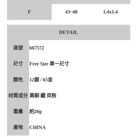
F
43~48
1.4x1.4
DETAIL
貨號
667572
尺寸
Free Size 單一尺寸
顏色
12銀 / 65金
材質成分
黃銅 鐵 貝殼
重量
約20g
產地
CHINA