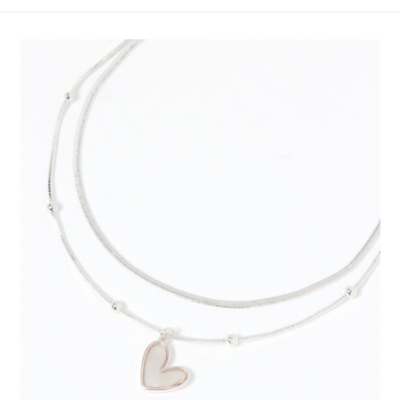
4.訂單成立30分鐘內，如未前往確認交易或遇審核未通過，訂單將自動取
１．簡單：不需註冊會員、不需綁卡、不需儲值。
全家 取貨付款
消。如遇「轉專審核」未通過狀況，表示未達大哥付你分期系統評分，恕無
２．便利：只要手機號碼，簡訊認證，即可結帳。
法說明評估內容。
每筆NT$80，滿NT$888(含以上)免運費
３．安心：先確認商品／服務後，再付款。
【繳款方式說明】
1.分期款項不併入電信帳單，「大哥付你分期」於每月結算日後寄送繳費提
付款後 全家取貨
【「AFTEE先享後付」結帳流程】
醒簡訊。
１．於結帳方式選擇「AFTEE先享後付」後，將跳轉至「AFTEE先享後付」
每筆NT$80，滿NT$888(含以上)免運費
2.透過簡訊連結打開帳單後，可選擇「超商條碼／台灣大直營門市／銀行轉
結帳頁面，進行簡訊認證並確認金額後，即可完成結帳。
帳／街口支付／iPASS MONEY」等通路繳費。
２．訂單成立數日內，您將收到繳費通知簡訊。
7-11 取貨付款
３．收到繳費通知簡訊後14天內，點擊此簡訊中的連結，可透過四大超商／
【注意事項】
每筆NT$80，滿NT$1,500(含以上)免運費
ATM／網路銀行／等多元方式進行付款，方視為交易完成。
1.本服務係由「台灣大哥大股份有限公司」（以下簡稱本公司）所提供，讓
※ 請注意：結帳手續完成當下不需立刻繳費，但若您需要取消訂單，請聯絡
用戶於交易時，得透過本服務購買商品或服務，並由商店將買賣／分期付款
付款後 7-11取貨
購買商品的店家。未經商家同意取消之訂單仍視為有效，需透過AFTEE先享
買賣價金債權讓與本公司後，依約使用本公司帳單繳交帳款。
後付繳納相關費用。
每筆NT$80，滿NT$1,500(含以上)免運費
2.基於同意付款使用「大哥付你分期」之契約關係目的，商店將以您的個人
※ 交易是否成功請以「AFTEE先享後付 」之結帳頁面顯示為準，若有關於
資料（包含姓名、電話或地址）提供予台灣大哥大進項蒐集、處理及利用，
是否繳費成功／繳費後需取消欲退款等相關疑問，請聯繫「AFTEE先享後付
宅配
由本公司與您本人進行分期帳單所需資料之確認、核對及更正。
客戶支援中心」
https://netprotections.freshdesk.com/support/home
3.完整用戶服務條款，請詳閱以下連結：
https://oppay.tw/userRule
每筆NT$80，滿NT$1,500(含以上)免運費
【注意事項】
１．透過由恩沛科技股份有限公司提供之「AFTEE先享後付」服務完成之交
易，需依本服務之必要範圍內提供個人資料，並將交易相關給付款項請求債
權轉讓予恩沛科技股份有限公司。
２．關於個人資料處理事宜，請瀏覽以下網址：
https://aftee.tw/terms/#terms3
３．未成年的使用者請事先徵得法定代理人或監護人之同意方可使用
「AFTEE先享後付」，若未經同意申辦者引起之損失，本公司不負相關責
任。