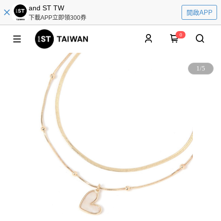
and ST TW
開啟APP
下載APP立即領300券
0
1
/
5