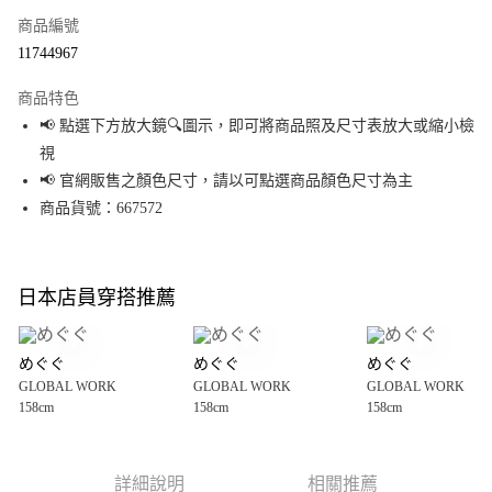
商品編號
超商取貨付款
11744967
LINE Pay
商品特色
Apple Pay
📢 點選下方放大鏡🔍圖示，即可將商品照及尺寸表放大或縮小檢
視
街口支付
📢 官網販售之顏色尺寸，請以可點選商品顏色尺寸為主
悠遊付
商品貨號：667572
Google Pay
全盈+PAY
日本店員穿搭推薦
大哥付你分期
相關說明
めぐぐ
めぐぐ
めぐぐ
【大哥付你分期使用說明】
GLOBAL WORK
GLOBAL WORK
GLOBAL WORK
AFTEE先享後付
1.本服務由台灣大哥大提供，台灣大哥大用戶可立即使用無須另外申請。
158cm
158cm
158cm
2.付款方式選擇「大哥付你分期」，訂單成立後會自動跳轉到大哥付的交易
相關說明
流程，驗證手機門號後，選擇欲分期的期數、繳款截止日，確認付款後即完
【關於「AFTEE先享後付」】
成交易。
AFTEE先享後付是「在收到商品之後才付款」的支付方式。 讓您購物簡單便
運送方式
3.實際核准額度、可分期數及費用金額請依後續交易確認頁面所載為準。
利好安心！
詳細說明
相關推薦