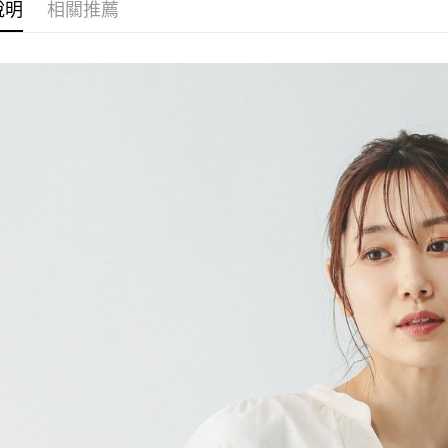
每筆NT$8
帳／街口支付
說明
相關推薦
２．訂單
３．收到繳
7-11 取貨
【注意事
／ATM／
1.本服務
※ 請注意
每筆NT$8
用戶於交
絡購買商品
款買賣價
先享後付
付款後 7-
2.基於同
※ 交易是
每筆NT$8
資料（包
是否繳費成
用，由本
付客戶支
宅配
3.完整用
【注意事
每筆NT$8
１．透過由
交易，需
求債權轉
２．關於
３．未成
「AFTE
任。
４．使用「
即時審查
結果請求
５．嚴禁
形，恩沛
動。