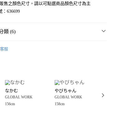
官網販售之顏色尺寸，請以可點選商品顏色尺寸為主
：636699
類 (6)
WORK
☀️ 2026・夏裝新登場 🌴
客服
MMER SALE ↘️
GLOBAL WORK
分期
・夏裝新登場 🌴
GLOBAL WORK
你分期使用說明】
享後付
由台灣大哥大提供，台灣大哥大用戶可立即使用無須另外申請。
衣
襯衫
式選擇「大哥付你分期」，訂單成立後會自動跳轉到大哥付的交易
WORK
女裝
上衣
襯衫
證手機門號後，選擇欲分期的期數、繳款截止日，確認付款後即
FTEE先享後付」】
。
なかむ
やびちゃん
やびちゃん
先享後付是「在收到商品之後才付款」的支付方式。 讓您購物簡單
WORK
💥SUMMER SALE↘夏季 5折起 🈹
准額度、可分期數及費用金額請依後續交易確認頁面所載為準。
GLOBAL WORK
GLOBAL WORK
GLOBAL WORK
心！
立30分鐘內，如未前往確認交易或遇審核未通過，訂單將自動取
：不需註冊會員、不需綁卡、不需儲值。
156cm
158cm
158cm
「轉專審核」未通過狀況，表示未達大哥付你分期系統評分，恕
：只要手機號碼，簡訊認證，即可結帳。
付款
評估內容。
：先確認商品／服務後，再付款。
式說明】
0，滿NT$1,500(含以上)免運費
項不併入電信帳單，「大哥付你分期」於每月結算日後寄送繳費提
EE先享後付」結帳流程】
家取貨
方式選擇「AFTEE先享後付」後，將跳轉至「AFTEE先享後
訊連結打開帳單後，可選擇「超商條碼／台灣大直營門市／銀行轉
頁面，進行簡訊認證並確認金額後，即可完成結帳。