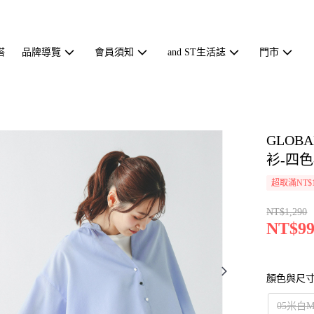
搭
品牌導覽
會員須知
and ST生活誌
門市
GLOBA
衫-四色-
超取滿NT$1
NT$1,290
NT$99
顏色與尺
05米白