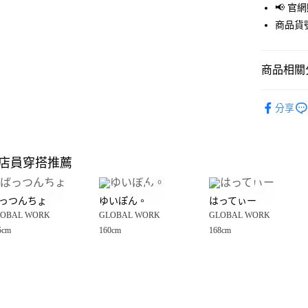
📢 
街口支付
商品貨號
悠遊付
商品相關分
Google Pay
全盈+PAY
GLOBAL 
分享
🈹 夏季 SU
大哥付你
相關說明
☀️ 2026
【大哥付
店員穿搭推薦
AFTEE先
1.本服務
女裝
上
2.付款方
相關說明
GLOBAL 
流程，驗
【關於「A
っつんちょ
ゆいぽん。
はってぃー
完成交易
AFTEE
GLOBAL 
3.實際核
OBAL WORK
GLOBAL WORK
GLOBAL WORK
便利好安
運送方式
4.訂單成
１．簡單
5cm
160cm
168cm
消。如遇
２．便利
全家 取貨
無法說明
３．安心
【繳款方
每筆NT$8
1.分期款
【「AFT
醒簡訊。
付款後 全
１．於結帳
2.透過簡
付」結帳