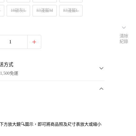
M
18碳灰L
83淺藍M
83淺藍L
清除
紀錄
送方式
1,500免運
次付款
付款
點選下方放大鏡🔍圖示，即可將商品照及尺寸表放大或縮小