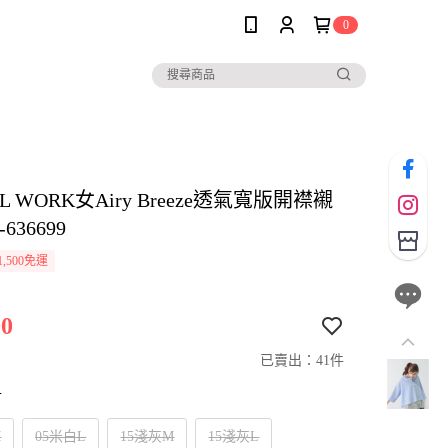
0
L WORK女Airy Breeze透氣寬版開襟襯
636699
,500免運
0
已賣出：41件
寸
M
05米白L
15淺灰M
15淺灰L