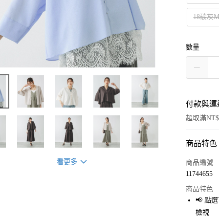
18碳灰
數量
付款與運
超取滿NT$
商品特色
付款方式
信用卡一
看更多
商品編號
11744655
超商取貨
商品特色
LINE Pay
📢 
檢視
Apple Pay