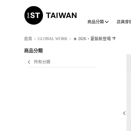
商品分類
店員穿
首頁
GLOBAL WORK
☀️ 2026・夏裝新登場 🌴
商品分類
所有分類