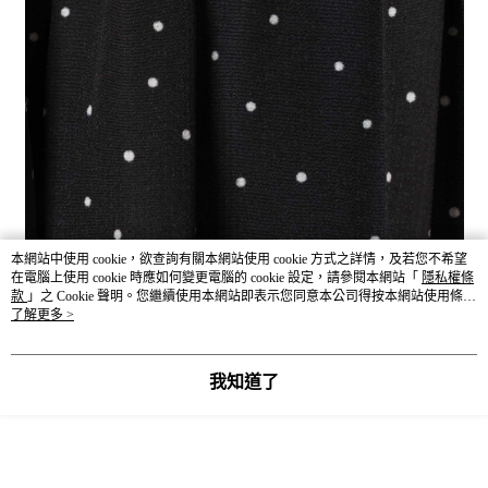
本網站中使用 cookie，欲查詢有關本網站使用 cookie 方式之詳情，及若您不希望
在電腦上使用 cookie 時應如何變更電腦的 cookie 設定，請參閱本網站「
隱私權條
款
」之 Cookie 聲明。您繼續使用本網站即表示您同意本公司得按本網站使用條款
之 Cookie 聲明使用 cookie。
了解更多 >
我知道了