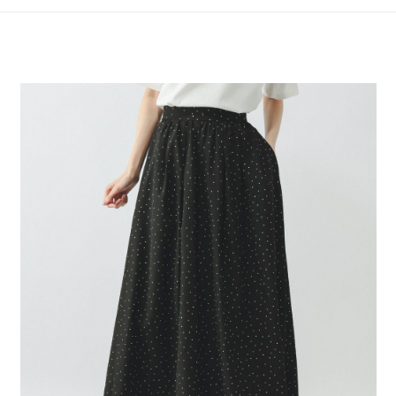
4.訂單成立30分鐘內，如未前往確認交易或遇審核未通過，訂單將自動取
１．簡單：不需註冊會員、不需綁卡、不需儲值。
全家 取貨付款
消。如遇「轉專審核」未通過狀況，表示未達大哥付你分期系統評分，恕無
２．便利：只要手機號碼，簡訊認證，即可結帳。
法說明評估內容。
每筆NT$80，滿NT$888(含以上)免運費
３．安心：先確認商品／服務後，再付款。
【繳款方式說明】
1.分期款項不併入電信帳單，「大哥付你分期」於每月結算日後寄送繳費提
付款後 全家取貨
【「AFTEE先享後付」結帳流程】
醒簡訊。
１．於結帳方式選擇「AFTEE先享後付」後，將跳轉至「AFTEE先享後付」
每筆NT$80，滿NT$888(含以上)免運費
2.透過簡訊連結打開帳單後，可選擇「超商條碼／台灣大直營門市／銀行轉
結帳頁面，進行簡訊認證並確認金額後，即可完成結帳。
帳／街口支付／iPASS MONEY」等通路繳費。
２．訂單成立數日內，您將收到繳費通知簡訊。
7-11 取貨付款
３．收到繳費通知簡訊後14天內，點擊此簡訊中的連結，可透過四大超商／
【注意事項】
每筆NT$80，滿NT$1,500(含以上)免運費
ATM／網路銀行／等多元方式進行付款，方視為交易完成。
1.本服務係由「台灣大哥大股份有限公司」（以下簡稱本公司）所提供，讓
※ 請注意：結帳手續完成當下不需立刻繳費，但若您需要取消訂單，請聯絡
用戶於交易時，得透過本服務購買商品或服務，並由商店將買賣／分期付款
付款後 7-11取貨
購買商品的店家。未經商家同意取消之訂單仍視為有效，需透過AFTEE先享
買賣價金債權讓與本公司後，依約使用本公司帳單繳交帳款。
後付繳納相關費用。
每筆NT$80，滿NT$1,500(含以上)免運費
2.基於同意付款使用「大哥付你分期」之契約關係目的，商店將以您的個人
※ 交易是否成功請以「AFTEE先享後付 」之結帳頁面顯示為準，若有關於
資料（包含姓名、電話或地址）提供予台灣大哥大進項蒐集、處理及利用，
是否繳費成功／繳費後需取消欲退款等相關疑問，請聯繫「AFTEE先享後付
宅配
由本公司與您本人進行分期帳單所需資料之確認、核對及更正。
客戶支援中心」
https://netprotections.freshdesk.com/support/home
3.完整用戶服務條款，請詳閱以下連結：
https://oppay.tw/userRule
每筆NT$80，滿NT$1,500(含以上)免運費
【注意事項】
１．透過由恩沛科技股份有限公司提供之「AFTEE先享後付」服務完成之交
易，需依本服務之必要範圍內提供個人資料，並將交易相關給付款項請求債
權轉讓予恩沛科技股份有限公司。
２．關於個人資料處理事宜，請瀏覽以下網址：
https://aftee.tw/terms/#terms3
３．未成年的使用者請事先徵得法定代理人或監護人之同意方可使用
「AFTEE先享後付」，若未經同意申辦者引起之損失，本公司不負相關責
任。