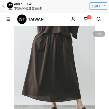
and ST TW
開啟APP
下載APP立即領300券
0
1
/
10