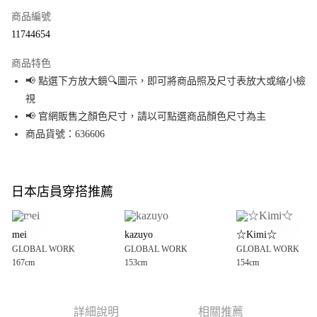
商品編號
超商取貨付款
11744654
LINE Pay
商品特色
Apple Pay
📢 點選下方放大鏡🔍圖示，即可將商品照及尺寸表放大或縮小檢
視
街口支付
📢 官網販售之顏色尺寸，請以可點選商品顏色尺寸為主
悠遊付
商品貨號：636606
Google Pay
全盈+PAY
日本店員穿搭推薦
大哥付你分期
相關說明
mei
kazuyo
☆Kimi☆
【大哥付你分期使用說明】
GLOBAL WORK
GLOBAL WORK
GLOBAL WORK
AFTEE先享後付
1.本服務由台灣大哥大提供，台灣大哥大用戶可立即使用無須另外申請。
167cm
153cm
154cm
2.付款方式選擇「大哥付你分期」，訂單成立後會自動跳轉到大哥付的交易
相關說明
流程，驗證手機門號後，選擇欲分期的期數、繳款截止日，確認付款後即完
【關於「AFTEE先享後付」】
成交易。
AFTEE先享後付是「在收到商品之後才付款」的支付方式。 讓您購物簡單便
運送方式
3.實際核准額度、可分期數及費用金額請依後續交易確認頁面所載為準。
利好安心！
詳細說明
相關推薦