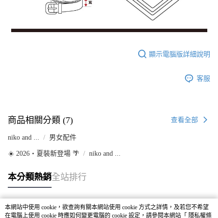
顯示電腦版詳細說明
客服
商品相關分類 (7)
查看全部
niko and ...
男女配件
☀️ 2026・夏裝新登場 🌴
niko and ...
本分類熱銷
全站排行
本網站中使用 cookie，欲查詢有關本網站使用 cookie 方式之詳情，及若您不希望
熱門標籤
在電腦上使用 cookie 時應如何變更電腦的 cookie 設定，請參閱本網站「
隱私權條