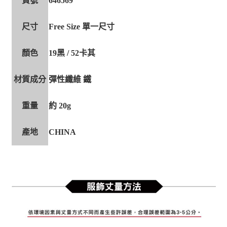
貨號
646569
尺寸
Free Size 單一尺寸
顏色
19黑 / 52卡其
材質成分
彈性纖維 鐵
重量
約 20g
產地
CHINA