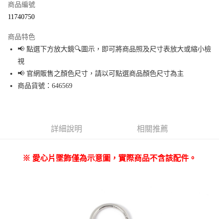
商品編號
超商取貨付款
11740750
LINE Pay
商品特色
Apple Pay
📢 點選下方放大鏡🔍圖示，即可將商品照及尺寸表放大或縮小檢
視
街口支付
📢 官網販售之顏色尺寸，請以可點選商品顏色尺寸為主
悠遊付
商品貨號：646569
Google Pay
全盈+PAY
詳細說明
相關推薦
大哥付你分期
相關說明
※ 愛心片墜飾僅為示意圖，實際商品不含該配件。
【大哥付你分期使用說明】
AFTEE先享後付
1.本服務由台灣大哥大提供，台灣大哥大用戶可立即使用無須另外申請。
2.付款方式選擇「大哥付你分期」，訂單成立後會自動跳轉到大哥付的交易
相關說明
流程，驗證手機門號後，選擇欲分期的期數、繳款截止日，確認付款後即完
【關於「AFTEE先享後付」】
成交易。
AFTEE先享後付是「在收到商品之後才付款」的支付方式。 讓您購物簡單便
運送方式
3.實際核准額度、可分期數及費用金額請依後續交易確認頁面所載為準。
利好安心！
4.訂單成立30分鐘內，如未前往確認交易或遇審核未通過，訂單將自動取
１．簡單：不需註冊會員、不需綁卡、不需儲值。