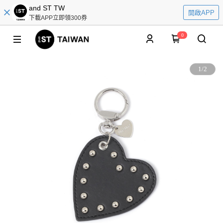
and ST TW
開啟APP
下載APP立即領300券
0
1
/
2