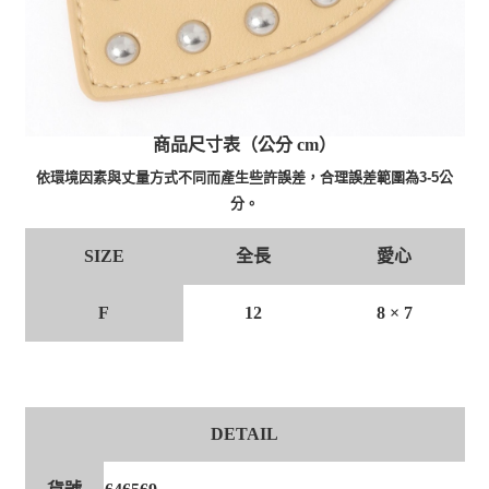
商品尺寸表（公分 cm）
依環境因素與丈量方式不同而產生些許誤差，合理誤差範圍為3-5公
分。
全長
愛心
SIZE
F
12
8 × 7
DETAIL