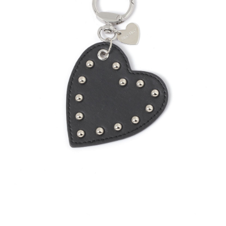
全家 取貨付款
消。如遇「轉專審核」未通過狀況，表示未達大哥付你分期系統評分，恕無
２．便利：只要手機號碼，簡訊認證，即可結帳。
法說明評估內容。
每筆NT$80，滿NT$1,500(含以上)免運費
３．安心：先確認商品／服務後，再付款。
【繳款方式說明】
1.分期款項不併入電信帳單，「大哥付你分期」於每月結算日後寄送繳費提
付款後 全家取貨
【「AFTEE先享後付」結帳流程】
醒簡訊。
１．於結帳方式選擇「AFTEE先享後付」後，將跳轉至「AFTEE先享後付」
每筆NT$80，滿NT$1,500(含以上)免運費
2.透過簡訊連結打開帳單後，可選擇「超商條碼／台灣大直營門市／銀行轉
結帳頁面，進行簡訊認證並確認金額後，即可完成結帳。
帳／街口支付／iPASS MONEY」等通路繳費。
２．訂單成立數日內，您將收到繳費通知簡訊。
7-11 取貨付款
３．收到繳費通知簡訊後14天內，點擊此簡訊中的連結，可透過四大超商／
【注意事項】
每筆NT$80，滿NT$1,500(含以上)免運費
ATM／網路銀行／等多元方式進行付款，方視為交易完成。
1.本服務係由「台灣大哥大股份有限公司」（以下簡稱本公司）所提供，讓
※ 請注意：結帳手續完成當下不需立刻繳費，但若您需要取消訂單，請聯絡
用戶於交易時，得透過本服務購買商品或服務，並由商店將買賣／分期付款
付款後 7-11取貨
購買商品的店家。未經商家同意取消之訂單仍視為有效，需透過AFTEE先享
買賣價金債權讓與本公司後，依約使用本公司帳單繳交帳款。
後付繳納相關費用。
每筆NT$80，滿NT$1,500(含以上)免運費
2.基於同意付款使用「大哥付你分期」之契約關係目的，商店將以您的個人
※ 交易是否成功請以「AFTEE先享後付 」之結帳頁面顯示為準，若有關於
資料（包含姓名、電話或地址）提供予台灣大哥大進項蒐集、處理及利用，
是否繳費成功／繳費後需取消欲退款等相關疑問，請聯繫「AFTEE先享後付
宅配
由本公司與您本人進行分期帳單所需資料之確認、核對及更正。
客戶支援中心」
https://netprotections.freshdesk.com/support/home
3.完整用戶服務條款，請詳閱以下連結：
https://oppay.tw/userRule
每筆NT$80，滿NT$1,500(含以上)免運費
【注意事項】
１．透過由恩沛科技股份有限公司提供之「AFTEE先享後付」服務完成之交
易，需依本服務之必要範圍內提供個人資料，並將交易相關給付款項請求債
權轉讓予恩沛科技股份有限公司。
２．關於個人資料處理事宜，請瀏覽以下網址：
https://aftee.tw/terms/#terms3
３．未成年的使用者請事先徵得法定代理人或監護人之同意方可使用
「AFTEE先享後付」，若未經同意申辦者引起之損失，本公司不負相關責
任。
４．使用「AFTEE先享後付」時，將依據個別帳號之用戶狀況，依本公司即