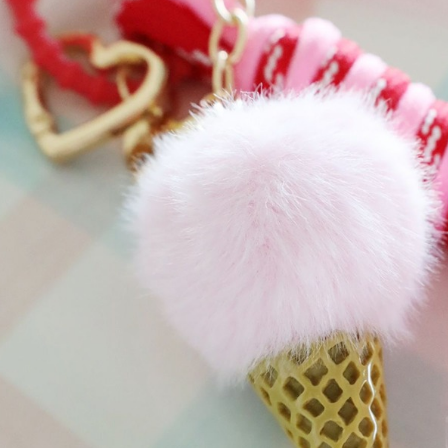
※ 請注意
每筆NT$8
用戶於交
絡購買商品
款買賣價
先享後付
付款後 7-
2.基於同
※ 交易是
每筆NT$8
資料（包
是否繳費成
用，由本
付客戶支
宅配
3.完整用
【注意事
每筆NT$8
１．透過由
交易，需
求債權轉
２．關於
３．未成
「AFTE
任。
４．使用「
即時審查
結果請求
５．嚴禁
形，恩沛
動。