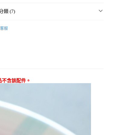
類 (7)
男女配件
客服
・夏裝新登場 🌴
niko and ...
分期
件
流行小物
你分期使用說明】
享後付
由台灣大哥大提供，台灣大哥大用戶可立即使用無須另外申請。
流行小物
式選擇「大哥付你分期」，訂單成立後會自動跳轉到大哥付的交易
女裝
配件
流行小物
證手機門號後，選擇欲分期的期數、繳款截止日，確認付款後即
FTEE先享後付」】
。
先享後付是「在收到商品之後才付款」的支付方式。 讓您購物簡單
🌸【tiy nie yee】系列 👑
准額度、可分期數及費用金額請依後續交易確認頁面所載為準。
心！
立30分鐘內，如未前往確認交易或遇審核未通過，訂單將自動取
品不含該配件。
：不需註冊會員、不需綁卡、不需儲值。
☀️ 2026・夏裝新登場 🌴
「轉專審核」未通過狀況，表示未達大哥付你分期系統評分，恕
：只要手機號碼，簡訊認證，即可結帳。
付款
評估內容。
：先確認商品／服務後，再付款。
式說明】
0，滿NT$1,500(含以上)免運費
項不併入電信帳單，「大哥付你分期」於每月結算日後寄送繳費提
EE先享後付」結帳流程】
家取貨
方式選擇「AFTEE先享後付」後，將跳轉至「AFTEE先享後
訊連結打開帳單後，可選擇「超商條碼／台灣大直營門市／銀行轉
頁面，進行簡訊認證並確認金額後，即可完成結帳。
0，滿NT$1,500(含以上)免運費
／iPASS MONEY」等通路繳費。
成立數日內，您將收到繳費通知簡訊。
費通知簡訊後14天內，點擊此簡訊中的連結，可透過四大超商
付款
項】
網路銀行／等多元方式進行付款，方視為交易完成。
係由「台灣大哥大股份有限公司」（以下簡稱本公司）所提供，讓