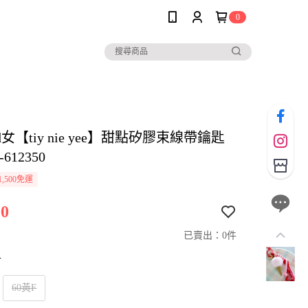
0
and女【tiy nie yee】甜點矽膠束線帶鑰匙
612350
,500免運
0
已賣出：0件
寸
60黃F