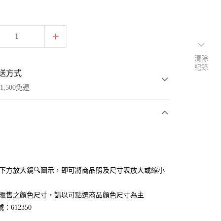
清除
紀錄
送方式
1,500免運
次付款
付款
點選下方放大鏡🔍圖示，即可將商品照及尺寸表放大或縮小
官網販售之顏色尺寸，請以可點選商品顏色尺寸為主
：612350