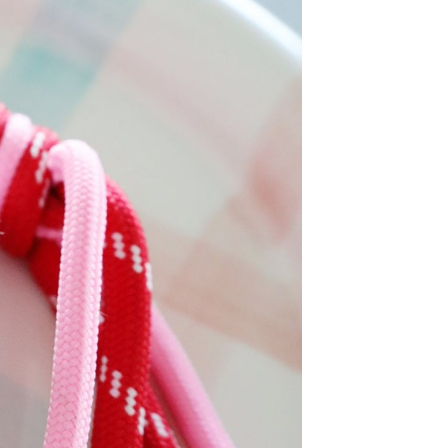
：結帳手續完成當下不需立刻繳費，但若您需要取消訂單，請聯
0，滿NT$1,500(含以上)免運費
易時，得透過本服務購買商品或服務，並由商店將買賣／分期付
的店家。未經商家同意取消之訂單仍視為有效，需透過AFTEE
金債權讓與本公司後，依約使用本公司帳單繳交帳款。
繳納相關費用。
11取貨
意付款使用「大哥付你分期」之契約關係目的，商店將以您的個人
否成功請以「AFTEE先享後付 」之結帳頁面顯示為準，若有關於
0，滿NT$1,500(含以上)免運費
含姓名、電話或地址）提供予台灣大哥大進項蒐集、處理及利
功／繳費後需取消欲退款等相關疑問，請聯繫「AFTEE先享後
公司與您本人進行分期帳單所需資料之確認、核對及更正。
援中心」
https://netprotections.freshdesk.com/support/home
戶服務條款，請詳閱以下連結：
https://oppay.tw/userRule
項】
0，滿NT$1,500(含以上)免運費
恩沛科技股份有限公司提供之「AFTEE先享後付」服務完成之
依本服務之必要範圍內提供個人資料，並將交易相關給付款項請
讓予恩沛科技股份有限公司。
個人資料處理事宜，請瀏覽以下網址：
https://aftee.tw/terms/#terms3
年的使用者請事先徵得法定代理人或監護人之同意方可使用
E先享後付」，若未經同意申辦者引起之損失，本公司不負相關責
AFTEE先享後付」時，將依據個別帳號之用戶狀況，依本公司
核予不同之上限額度；若仍有額度不足之情形，本公司將視審查
用戶進行身份認證。
一人註冊多個帳號或使用他人資訊註冊。若發現惡意使用之情
科技股份有限公司將有權停止該用戶之使用額度並採取法律行