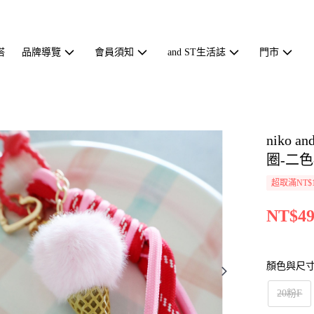
搭
品牌導覽
會員須知
and ST生活誌
門市
niko 
圈-二色-
超取滿NT$1
NT$49
顏色與尺
20粉F