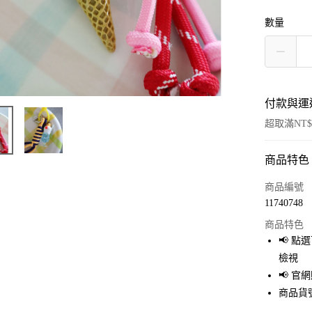
數量
付款與運
超取滿NT$
商品特色
付款方式
信用卡一
商品編號
11740748
超商取貨
商品特色
LINE Pay
📢 
檢視
Apple Pay
📢 
街口支付
商品貨號