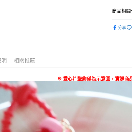
悠遊付
商品相關分
Google Pay
全盈+PAY
niko and ...
分享
☀️ 2026
大哥付你
相關說明
女裝
配
【大哥付
AFTEE先
1.本服務
男女配件
2.付款方
相關說明
說明
相關推薦
niko and ...
流程，驗
【關於「A
完成交易
AFTEE
niko and ...
3.實際核
便利好安
運送方式
4.訂單成
※ 愛心片墜飾僅為示意圖，實際商
１．簡單
niko and ...
消。如遇
２．便利
全家 取貨
無法說明
３．安心
【繳款方
每筆NT$8
1.分期款
【「AFT
醒簡訊。
付款後 全
１．於結帳
2.透過簡
付」結帳
每筆NT$8
帳／街口支付
２．訂單
３．收到繳
7-11 取貨
【注意事
／ATM／
1.本服務