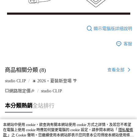
顯示電腦版詳細說明
客服
商品相關分類 (8)
查看全部
studio CLIP
☀️ 2026・夏裝新登場 🌴
💥網路限定價🎉
studio CLIP
本分類熱銷
全站排行
本網站中使用 cookie，欲查詢有關本網站使用 cookie 方式之詳情，及若您不希望
熱門標籤
在電腦上使用 cookie 時應如何變更電腦的 cookie 設定，請參閱本網站「
隱私權條
款
」之 Cookie 聲明。您繼續使用本網站即表示您同意本公司得按本網站使用條款