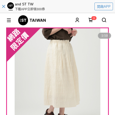
and ST TW
開啟APP
下載APP立即領300券
0
1
/
10