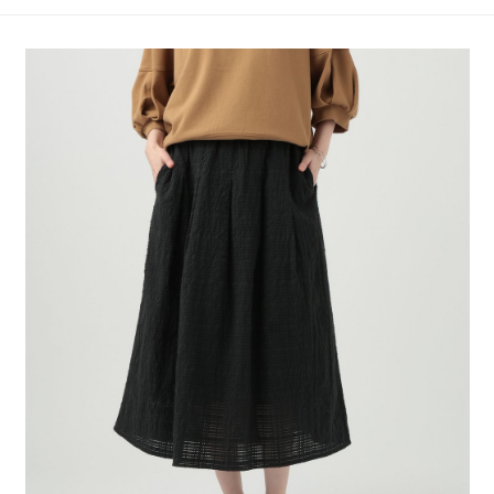
4.訂單成立30分鐘內，如未前往確認交易或遇審核未通過，訂單將自動取
１．簡單：不需註冊會員、不需綁卡、不需儲值。
全家 取貨付款
消。如遇「轉專審核」未通過狀況，表示未達大哥付你分期系統評分，恕無
２．便利：只要手機號碼，簡訊認證，即可結帳。
法說明評估內容。
每筆NT$80，滿NT$888(含以上)免運費
３．安心：先確認商品／服務後，再付款。
【繳款方式說明】
1.分期款項不併入電信帳單，「大哥付你分期」於每月結算日後寄送繳費提
付款後 全家取貨
【「AFTEE先享後付」結帳流程】
醒簡訊。
１．於結帳方式選擇「AFTEE先享後付」後，將跳轉至「AFTEE先享後付」
每筆NT$80，滿NT$888(含以上)免運費
2.透過簡訊連結打開帳單後，可選擇「超商條碼／台灣大直營門市／銀行轉
結帳頁面，進行簡訊認證並確認金額後，即可完成結帳。
帳／街口支付／iPASS MONEY」等通路繳費。
２．訂單成立數日內，您將收到繳費通知簡訊。
7-11 取貨付款
３．收到繳費通知簡訊後14天內，點擊此簡訊中的連結，可透過四大超商／
【注意事項】
每筆NT$80，滿NT$1,500(含以上)免運費
ATM／網路銀行／等多元方式進行付款，方視為交易完成。
1.本服務係由「台灣大哥大股份有限公司」（以下簡稱本公司）所提供，讓
※ 請注意：結帳手續完成當下不需立刻繳費，但若您需要取消訂單，請聯絡
用戶於交易時，得透過本服務購買商品或服務，並由商店將買賣／分期付款
付款後 7-11取貨
購買商品的店家。未經商家同意取消之訂單仍視為有效，需透過AFTEE先享
買賣價金債權讓與本公司後，依約使用本公司帳單繳交帳款。
後付繳納相關費用。
每筆NT$80，滿NT$1,500(含以上)免運費
2.基於同意付款使用「大哥付你分期」之契約關係目的，商店將以您的個人
※ 交易是否成功請以「AFTEE先享後付 」之結帳頁面顯示為準，若有關於
資料（包含姓名、電話或地址）提供予台灣大哥大進項蒐集、處理及利用，
是否繳費成功／繳費後需取消欲退款等相關疑問，請聯繫「AFTEE先享後付
宅配
由本公司與您本人進行分期帳單所需資料之確認、核對及更正。
客戶支援中心」
https://netprotections.freshdesk.com/support/home
3.完整用戶服務條款，請詳閱以下連結：
https://oppay.tw/userRule
每筆NT$80，滿NT$1,500(含以上)免運費
【注意事項】
１．透過由恩沛科技股份有限公司提供之「AFTEE先享後付」服務完成之交
易，需依本服務之必要範圍內提供個人資料，並將交易相關給付款項請求債
權轉讓予恩沛科技股份有限公司。
２．關於個人資料處理事宜，請瀏覽以下網址：
https://aftee.tw/terms/#terms3
３．未成年的使用者請事先徵得法定代理人或監護人之同意方可使用
「AFTEE先享後付」，若未經同意申辦者引起之損失，本公司不負相關責
任。