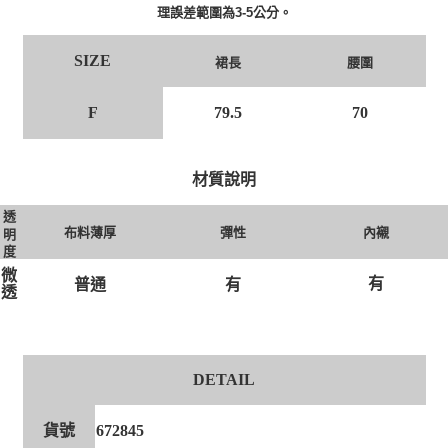
理誤差範圍為3-5公分。
SIZE
裙長
腰圍
F
79.5
70
材質說明
透
布料薄厚
彈性
內襯
明
度
微
有
有
普通
透
DETAIL
貨號
672845