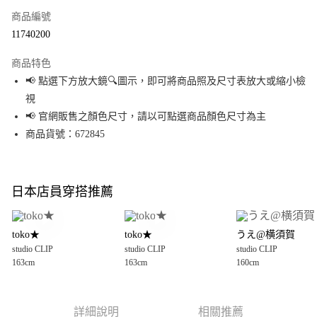
商品編號
超商取貨付款
11740200
LINE Pay
商品特色
Apple Pay
📢 點選下方放大鏡🔍圖示，即可將商品照及尺寸表放大或縮小檢
視
街口支付
📢 官網販售之顏色尺寸，請以可點選商品顏色尺寸為主
悠遊付
商品貨號：672845
Google Pay
全盈+PAY
日本店員穿搭推薦
大哥付你分期
相關說明
toko★
toko★
うえ@横須賀
【大哥付你分期使用說明】
studio CLIP
studio CLIP
studio CLIP
AFTEE先享後付
1.本服務由台灣大哥大提供，台灣大哥大用戶可立即使用無須另外申請。
163cm
163cm
160cm
2.付款方式選擇「大哥付你分期」，訂單成立後會自動跳轉到大哥付的交易
相關說明
流程，驗證手機門號後，選擇欲分期的期數、繳款截止日，確認付款後即完
【關於「AFTEE先享後付」】
成交易。
AFTEE先享後付是「在收到商品之後才付款」的支付方式。 讓您購物簡單便
運送方式
3.實際核准額度、可分期數及費用金額請依後續交易確認頁面所載為準。
利好安心！
詳細說明
相關推薦