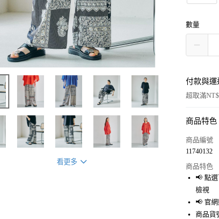
數量
付款與運
超取滿NT$
商品特色
付款方式
信用卡一
商品編號
11740132
超商取貨
看更多
商品特色
LINE Pay
📢 
檢視
Apple Pay
📢 
街口支付
商品貨號