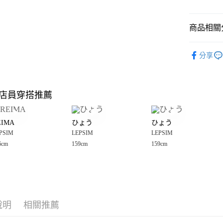
悠遊付
商品相關分
Google Pay
全盈+PAY
LEPSIM
分享
🈹 夏季 SU
大哥付你
相關說明
☀️ 2026
【大哥付
店員穿搭推薦
AFTEE先
1.本服務
LEPSIM
2.付款方
相關說明
女裝
褲
流程，驗
【關於「A
EIMA
ひょう
ひょう
完成交易
AFTEE
LEPSIM
3.實際核
PSIM
LEPSIM
LEPSIM
便利好安
運送方式
4.訂單成
１．簡單
6cm
159cm
159cm
LEPSIM
消。如遇
２．便利
全家 取貨
無法說明
３．安心
【繳款方
每筆NT$8
1.分期款
【「AFT
醒簡訊。
付款後 全
１．於結帳
2.透過簡
付」結帳
每筆NT$8
帳／街口支付
說明
相關推薦
２．訂單
３．收到繳
7-11 取貨
【注意事