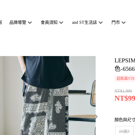
搭
品牌導覽
會員須知
and ST生活誌
門市
LEP
色-6566
超取滿NT$1
NT$1,990
NT$99
顏色與尺
09黑F