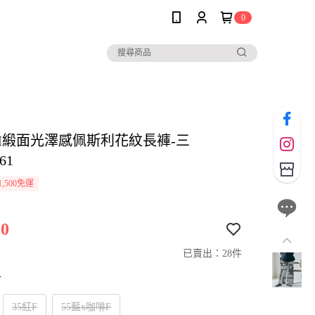
0
SIM緞面光澤感佩斯利花紋長褲-三
61
,500免運
0
已賣出：28件
寸
35紅F
55藍x咖啡F