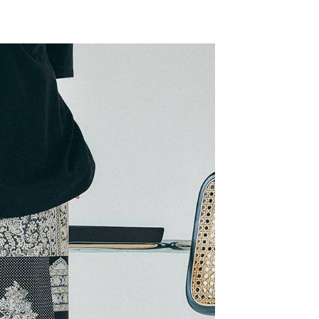
網路銀行／等多元方式進行付款，方視為交易完成。
係由「台灣大哥大股份有限公司」（以下簡稱本公司）所提供，讓
：結帳手續完成當下不需立刻繳費，但若您需要取消訂單，請聯
0，滿NT$1,500(含以上)免運費
易時，得透過本服務購買商品或服務，並由商店將買賣／分期付
的店家。未經商家同意取消之訂單仍視為有效，需透過AFTEE
金債權讓與本公司後，依約使用本公司帳單繳交帳款。
繳納相關費用。
11取貨
意付款使用「大哥付你分期」之契約關係目的，商店將以您的個人
否成功請以「AFTEE先享後付 」之結帳頁面顯示為準，若有關於
0，滿NT$1,500(含以上)免運費
含姓名、電話或地址）提供予台灣大哥大進項蒐集、處理及利
功／繳費後需取消欲退款等相關疑問，請聯繫「AFTEE先享後
公司與您本人進行分期帳單所需資料之確認、核對及更正。
援中心」
https://netprotections.freshdesk.com/support/home
戶服務條款，請詳閱以下連結：
https://oppay.tw/userRule
項】
0，滿NT$1,500(含以上)免運費
恩沛科技股份有限公司提供之「AFTEE先享後付」服務完成之
依本服務之必要範圍內提供個人資料，並將交易相關給付款項請
讓予恩沛科技股份有限公司。
個人資料處理事宜，請瀏覽以下網址：
https://aftee.tw/terms/#terms3
年的使用者請事先徵得法定代理人或監護人之同意方可使用
E先享後付」，若未經同意申辦者引起之損失，本公司不負相關責
AFTEE先享後付」時，將依據個別帳號之用戶狀況，依本公司
核予不同之上限額度；若仍有額度不足之情形，本公司將視審查
用戶進行身份認證。
一人註冊多個帳號或使用他人資訊註冊。若發現惡意使用之情
科技股份有限公司將有權停止該用戶之使用額度並採取法律行