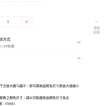
清除
紀錄
送方式
1,500免運
次付款
付款
點選下方放大鏡🔍圖示，即可將商品照及尺寸表放大或縮小
官網販售之顏色尺寸，請以可點選商品顏色尺寸為主
：656661