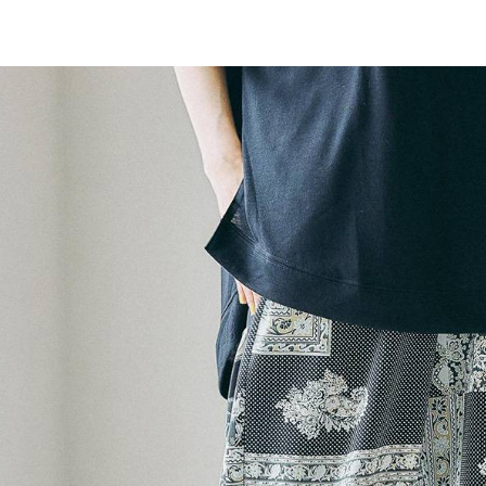
／ATM／
1.本服務
※ 請注意
每筆NT$8
用戶於交
絡購買商品
款買賣價
先享後付
付款後 7-
2.基於同
※ 交易是
每筆NT$8
資料（包
是否繳費成
用，由本
付客戶支
宅配
3.完整用
【注意事
每筆NT$8
１．透過由
交易，需
求債權轉
２．關於
３．未成
「AFTE
任。
４．使用「
即時審查
結果請求
５．嚴禁
形，恩沛
動。