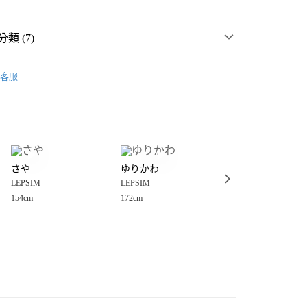
類 (7)
☀️ 2026・夏裝新登場 🌴
客服
MMER SALE ↘️
LEPSIM
分期
・夏裝新登場 🌴
LEPSIM
你分期使用說明】
享後付
由台灣大哥大提供，台灣大哥大用戶可立即使用無須另外申請。
女裝
褲
式選擇「大哥付你分期」，訂單成立後會自動跳轉到大哥付的交易
長褲
證手機門號後，選擇欲分期的期數、繳款截止日，確認付款後即
FTEE先享後付」】
。
さや
ゆりかわ
mutumi
先享後付是「在收到商品之後才付款」的支付方式。 讓您購物簡單
💥SUMMER SALE↘夏季 5折起 🈹
准額度、可分期數及費用金額請依後續交易確認頁面所載為準。
LEPSIM
LEPSIM
LEPSIM
心！
立30分鐘內，如未前往確認交易或遇審核未通過，訂單將自動取
：不需註冊會員、不需綁卡、不需儲值。
154cm
172cm
160cm
🌸 特價品↘2件再８８折 🌷
「轉專審核」未通過狀況，表示未達大哥付你分期系統評分，恕
：只要手機號碼，簡訊認證，即可結帳。
付款
評估內容。
：先確認商品／服務後，再付款。
式說明】
0，滿NT$1,500(含以上)免運費
項不併入電信帳單，「大哥付你分期」於每月結算日後寄送繳費提
EE先享後付」結帳流程】
家取貨
方式選擇「AFTEE先享後付」後，將跳轉至「AFTEE先享後
訊連結打開帳單後，可選擇「超商條碼／台灣大直營門市／銀行轉
頁面，進行簡訊認證並確認金額後，即可完成結帳。
0，滿NT$1,500(含以上)免運費
／iPASS MONEY」等通路繳費。
成立數日內，您將收到繳費通知簡訊。
費通知簡訊後14天內，點擊此簡訊中的連結，可透過四大超商
付款
項】