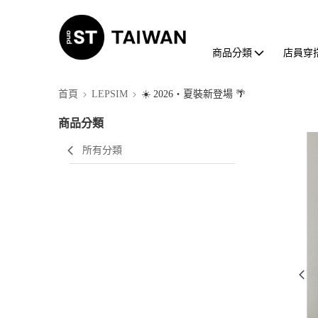
商品分類
店員穿
首頁
LEPSIM
☀️ 2026・夏裝新登場 🌴
商品分類
所有分類