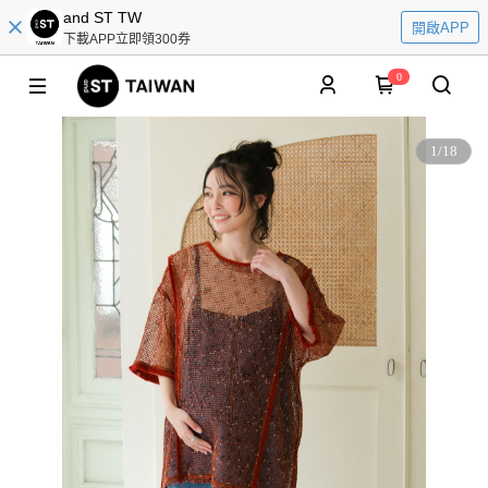
and ST TW
開啟APP
下載APP立即領300券
0
1
/
18