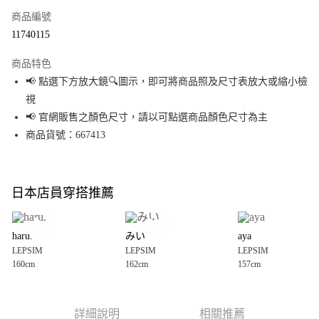
商品編號
超商取貨付款
11740115
LINE Pay
商品特色
Apple Pay
📢 點選下方放大鏡🔍圖示，即可將商品照及尺寸表放大或縮小檢
視
街口支付
📢 官網販售之顏色尺寸，請以可點選商品顏色尺寸為主
悠遊付
商品貨號：667413
Google Pay
全盈+PAY
日本店員穿搭推薦
大哥付你分期
相關說明
haru.
みい
aya
【大哥付你分期使用說明】
LEPSIM
LEPSIM
LEPSIM
AFTEE先享後付
1.本服務由台灣大哥大提供，台灣大哥大用戶可立即使用無須另外申請。
160cm
162cm
157cm
2.付款方式選擇「大哥付你分期」，訂單成立後會自動跳轉到大哥付的交易
相關說明
流程，驗證手機門號後，選擇欲分期的期數、繳款截止日，確認付款後即完
【關於「AFTEE先享後付」】
成交易。
AFTEE先享後付是「在收到商品之後才付款」的支付方式。 讓您購物簡單便
運送方式
3.實際核准額度、可分期數及費用金額請依後續交易確認頁面所載為準。
利好安心！
詳細說明
相關推薦