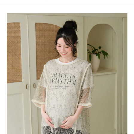
4.訂單成立30分鐘內，如未前往確認交易或遇審核未通過，訂單將自動取
１．簡單：不需註冊會員、不需綁卡、不需儲值。
全家 取貨付款
消。如遇「轉專審核」未通過狀況，表示未達大哥付你分期系統評分，恕無
２．便利：只要手機號碼，簡訊認證，即可結帳。
法說明評估內容。
每筆NT$80，滿NT$1,500(含以上)免運費
３．安心：先確認商品／服務後，再付款。
【繳款方式說明】
1.分期款項不併入電信帳單，「大哥付你分期」於每月結算日後寄送繳費提
付款後 全家取貨
【「AFTEE先享後付」結帳流程】
醒簡訊。
１．於結帳方式選擇「AFTEE先享後付」後，將跳轉至「AFTEE先享後付」
每筆NT$80，滿NT$1,500(含以上)免運費
2.透過簡訊連結打開帳單後，可選擇「超商條碼／台灣大直營門市／銀行轉
結帳頁面，進行簡訊認證並確認金額後，即可完成結帳。
帳／街口支付／iPASS MONEY」等通路繳費。
２．訂單成立數日內，您將收到繳費通知簡訊。
7-11 取貨付款
３．收到繳費通知簡訊後14天內，點擊此簡訊中的連結，可透過四大超商／
【注意事項】
每筆NT$80，滿NT$1,500(含以上)免運費
ATM／網路銀行／等多元方式進行付款，方視為交易完成。
1.本服務係由「台灣大哥大股份有限公司」（以下簡稱本公司）所提供，讓
※ 請注意：結帳手續完成當下不需立刻繳費，但若您需要取消訂單，請聯絡
用戶於交易時，得透過本服務購買商品或服務，並由商店將買賣／分期付款
付款後 7-11取貨
購買商品的店家。未經商家同意取消之訂單仍視為有效，需透過AFTEE先享
買賣價金債權讓與本公司後，依約使用本公司帳單繳交帳款。
後付繳納相關費用。
每筆NT$80，滿NT$1,500(含以上)免運費
2.基於同意付款使用「大哥付你分期」之契約關係目的，商店將以您的個人
※ 交易是否成功請以「AFTEE先享後付 」之結帳頁面顯示為準，若有關於
資料（包含姓名、電話或地址）提供予台灣大哥大進項蒐集、處理及利用，
是否繳費成功／繳費後需取消欲退款等相關疑問，請聯繫「AFTEE先享後付
宅配
由本公司與您本人進行分期帳單所需資料之確認、核對及更正。
客戶支援中心」
https://netprotections.freshdesk.com/support/home
3.完整用戶服務條款，請詳閱以下連結：
https://oppay.tw/userRule
每筆NT$80，滿NT$1,500(含以上)免運費
【注意事項】
１．透過由恩沛科技股份有限公司提供之「AFTEE先享後付」服務完成之交
易，需依本服務之必要範圍內提供個人資料，並將交易相關給付款項請求債
權轉讓予恩沛科技股份有限公司。
２．關於個人資料處理事宜，請瀏覽以下網址：
https://aftee.tw/terms/#terms3
３．未成年的使用者請事先徵得法定代理人或監護人之同意方可使用
「AFTEE先享後付」，若未經同意申辦者引起之損失，本公司不負相關責
任。