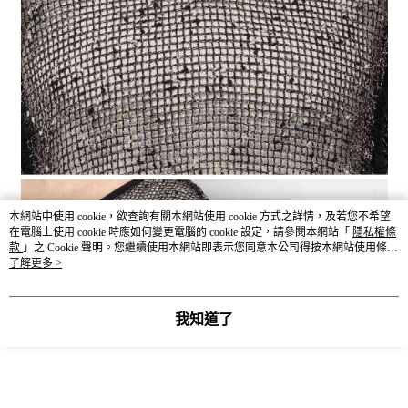
本網站中使用 cookie，欲查詢有關本網站使用 cookie 方式之詳情，及若您不希望
在電腦上使用 cookie 時應如何變更電腦的 cookie 設定，請參閱本網站「
隱私權條
款
」之 Cookie 聲明。您繼續使用本網站即表示您同意本公司得按本網站使用條款
之 Cookie 聲明使用 cookie。
了解更多 >
我知道了