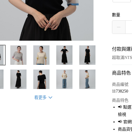
數量
付款與運
超取滿NT$
商品特色
付款方式
信用卡一
商品編號
11738250
超商取貨
看更多
商品特色
LINE Pay
📢 
檢視
Apple Pay
📢 
街口支付
商品貨號