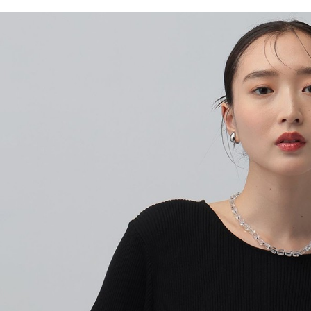
／ATM／
1.本服務
※ 請注意
每筆NT$8
用戶於交
絡購買商品
款買賣價
先享後付
付款後 7-
2.基於同
※ 交易是
每筆NT$8
資料（包
是否繳費成
用，由本
付客戶支
宅配
3.完整用
【注意事
每筆NT$8
１．透過由
交易，需
求債權轉
２．關於
３．未成
「AFTE
任。
４．使用「
即時審查
結果請求
５．嚴禁
形，恩沛
動。