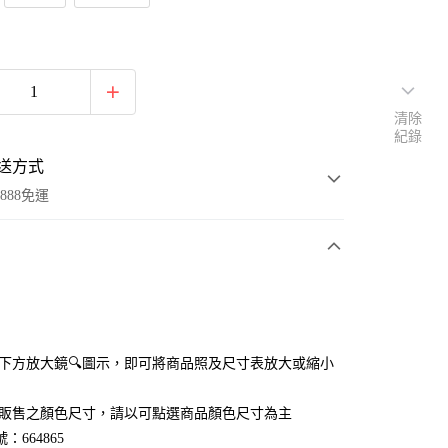
清除
紀錄
送方式
888免運
次付款
付款
點選下方放大鏡🔍圖示，即可將商品照及尺寸表放大或縮小
官網販售之顏色尺寸，請以可點選商品顏色尺寸為主
：664865