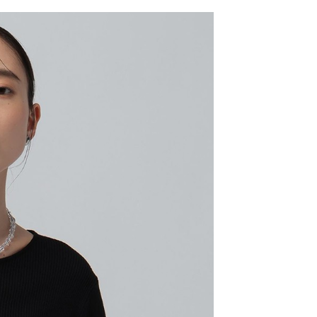
網路銀行／等多元方式進行付款，方視為交易完成。
係由「台灣大哥大股份有限公司」（以下簡稱本公司）所提供，讓
：結帳手續完成當下不需立刻繳費，但若您需要取消訂單，請聯
0，滿NT$1,500(含以上)免運費
易時，得透過本服務購買商品或服務，並由商店將買賣／分期付
的店家。未經商家同意取消之訂單仍視為有效，需透過AFTEE
金債權讓與本公司後，依約使用本公司帳單繳交帳款。
繳納相關費用。
11取貨
意付款使用「大哥付你分期」之契約關係目的，商店將以您的個人
否成功請以「AFTEE先享後付 」之結帳頁面顯示為準，若有關於
0，滿NT$1,500(含以上)免運費
含姓名、電話或地址）提供予台灣大哥大進項蒐集、處理及利
功／繳費後需取消欲退款等相關疑問，請聯繫「AFTEE先享後
公司與您本人進行分期帳單所需資料之確認、核對及更正。
援中心」
https://netprotections.freshdesk.com/support/home
戶服務條款，請詳閱以下連結：
https://oppay.tw/userRule
項】
0，滿NT$1,500(含以上)免運費
恩沛科技股份有限公司提供之「AFTEE先享後付」服務完成之
依本服務之必要範圍內提供個人資料，並將交易相關給付款項請
讓予恩沛科技股份有限公司。
個人資料處理事宜，請瀏覽以下網址：
https://aftee.tw/terms/#terms3
年的使用者請事先徵得法定代理人或監護人之同意方可使用
E先享後付」，若未經同意申辦者引起之損失，本公司不負相關責
AFTEE先享後付」時，將依據個別帳號之用戶狀況，依本公司
核予不同之上限額度；若仍有額度不足之情形，本公司將視審查
用戶進行身份認證。
一人註冊多個帳號或使用他人資訊註冊。若發現惡意使用之情
科技股份有限公司將有權停止該用戶之使用額度並採取法律行