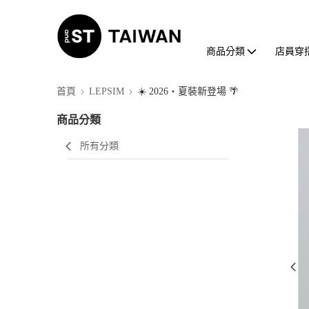
商品分類
店員穿
首頁
LEPSIM
☀️ 2026・夏裝新登場 🌴
商品分類
所有分類