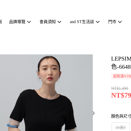
搭
品牌導覽
會員須知
and ST生活誌
門市
LEP
色-6648
超取滿NT$
NT$1,490
NT$79
顏色與尺
09黑F