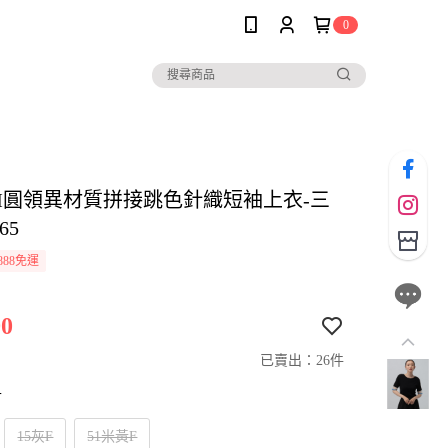
0
SIM圓領異材質拼接跳色針織短袖上衣-三
65
888免運
0
已賣出：26件
寸
15灰F
51米黃F