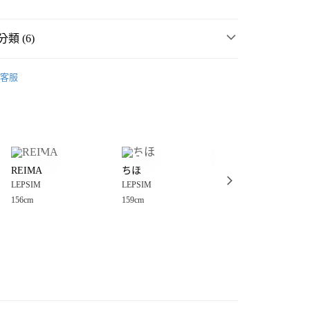
類 (6)
☀️ 2026・夏裝新登場 🌴
客服
MMER SALE ↘️
LEPSIM
分期
・夏裝新登場 🌴
LEPSIM
你分期使用說明】
享後付
由台灣大哥大提供，台灣大哥大用戶可立即使用無須另外申請。
衣
針織、毛衣
式選擇「大哥付你分期」，訂單成立後會自動跳轉到大哥付的交易
女裝
上衣
針織、毛衣
證手機門號後，選擇欲分期的期數、繳款截止日，確認付款後即
FTEE先享後付」】
。
REIMA
ちほ
ゆきえ
先享後付是「在收到商品之後才付款」的支付方式。 讓您購物簡單
💥SUMMER SALE↘夏季 5折起 🈹
准額度、可分期數及費用金額請依後續交易確認頁面所載為準。
LEPSIM
LEPSIM
LEPSIM
心！
立30分鐘內，如未前往確認交易或遇審核未通過，訂單將自動取
：不需註冊會員、不需綁卡、不需儲值。
156cm
159cm
158cm
「轉專審核」未通過狀況，表示未達大哥付你分期系統評分，恕
：只要手機號碼，簡訊認證，即可結帳。
付款
評估內容。
：先確認商品／服務後，再付款。
式說明】
0，滿NT$888(含以上)免運費
項不併入電信帳單，「大哥付你分期」於每月結算日後寄送繳費提
EE先享後付」結帳流程】
家取貨
方式選擇「AFTEE先享後付」後，將跳轉至「AFTEE先享後
訊連結打開帳單後，可選擇「超商條碼／台灣大直營門市／銀行轉
頁面，進行簡訊認證並確認金額後，即可完成結帳。
0，滿NT$888(含以上)免運費
／iPASS MONEY」等通路繳費。
成立數日內，您將收到繳費通知簡訊。
費通知簡訊後14天內，點擊此簡訊中的連結，可透過四大超商
付款
項】