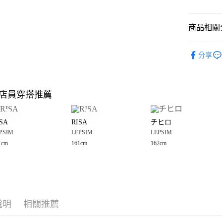
悠遊付
商品相關分
Google Pay
全盈+PAY
LEPSIM
分享
🈹 夏季 SU
大哥付你
相關說明
☀️ 2026
【大哥付
店員穿搭推薦
AFTEE先
1.本服務
女裝
上
2.付款方
相關說明
LEPSIM
流程，驗
【關於「A
SA
RISA
チヒロ
完成交易
AFTEE
LEPSIM
3.實際核
PSIM
LEPSIM
LEPSIM
便利好安
運送方式
4.訂單成
１．簡單
1cm
161cm
162cm
消。如遇
２．便利
全家 取貨
無法說明
３．安心
【繳款方
每筆NT$8
1.分期款
【「AFT
醒簡訊。
付款後 全
１．於結帳
2.透過簡
付」結帳
每筆NT$8
帳／街口支付
說明
相關推薦
２．訂單
３．收到繳
7-11 取貨
【注意事