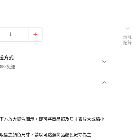
清除
紀錄
送方式
888免運
次付款
付款
點選下方放大鏡🔍圖示，即可將商品照及尺寸表放大或縮小
官網販售之顏色尺寸，請以可點選商品顏色尺寸為主