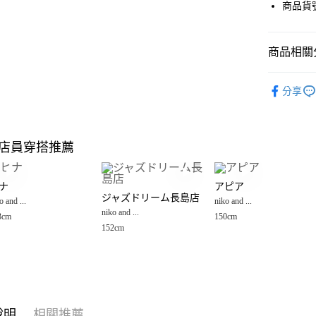
街口支付
商品貨號
悠遊付
商品相關分
Google Pay
全盈+PAY
niko and ...
分享
🈹 夏季 SU
大哥付你
相關說明
☀️ 2026
【大哥付
店員穿搭推薦
AFTEE先
1.本服務
女裝
外
2.付款方
相關說明
niko and ...
流程，驗
【關於「A
ナ
アピア
完成交易
AFTEE
niko and ...
ジャズドリーム長島店
3.實際核
o and ...
niko and ...
便利好安
運送方式
4.訂單成
niko and ...
１．簡單
3cm
150cm
消。如遇
２．便利
152cm
全家 取貨
無法說明
３．安心
【繳款方
每筆NT$8
1.分期款
【「AFT
醒簡訊。
付款後 全
１．於結帳
2.透過簡
付」結帳
每筆NT$8
帳／街口支付
２．訂單
說明
相關推薦