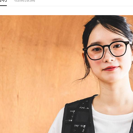
３．收到繳
7-11 取貨
【注意事
／ATM／
1.本服務
※ 請注意
每筆NT$8
用戶於交
絡購買商品
款買賣價
先享後付
付款後 7-
2.基於同
※ 交易是
每筆NT$8
資料（包
是否繳費成
用，由本
付客戶支
宅配
3.完整用
【注意事
每筆NT$8
１．透過由
交易，需
求債權轉
２．關於
３．未成
「AFTE
任。
４．使用「
即時審查
結果請求
５．嚴禁
形，恩沛
動。