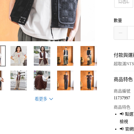
52杏L
數量
付款與運
超取滿NT$
商品特色
付款方式
信用卡一
商品編號
11737997
看更多
超商取貨
商品特色
LINE Pay
📢 
檢視
Apple Pay
📢 