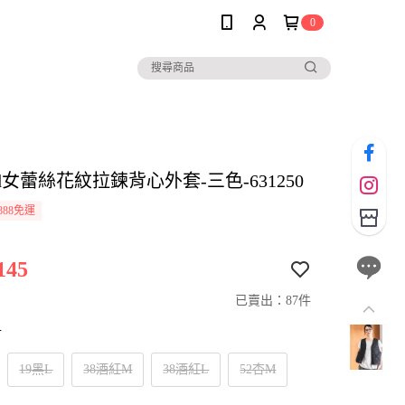
0
 and女蕾絲花紋拉鍊背心外套-三色-631250
888免運
145
已賣出：87件
寸
19黑L
38酒紅M
38酒紅L
52杏M