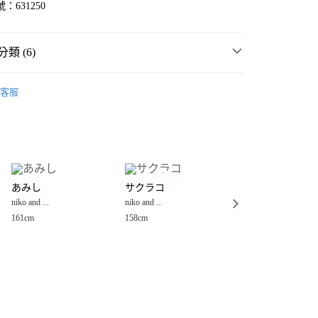
：631250
類 (6)
女裝
外套
客服
MMER SALE ↘️
niko and ...
分期
・夏裝新登場 🌴
niko and ...
你分期使用說明】
享後付
由台灣大哥大提供，台灣大哥大用戶可立即使用無須另外申請。
套
背心外套
式選擇「大哥付你分期」，訂單成立後會自動跳轉到大哥付的交易
☀️ 2026・夏裝新登場 🌴
證手機門號後，選擇欲分期的期數、繳款截止日，確認付款後即
FTEE先享後付」】
。
あみし
サクラコ
ちほ
先享後付是「在收到商品之後才付款」的支付方式。 讓您購物簡單
🈹 夏季SALE 最低5折起 ↘️
准額度、可分期數及費用金額請依後續交易確認頁面所載為準。
niko and ...
niko and ...
niko and ...
心！
立30分鐘內，如未前往確認交易或遇審核未通過，訂單將自動取
：不需註冊會員、不需綁卡、不需儲值。
161cm
158cm
158cm
「轉專審核」未通過狀況，表示未達大哥付你分期系統評分，恕
：只要手機號碼，簡訊認證，即可結帳。
付款
評估內容。
：先確認商品／服務後，再付款。
式說明】
0，滿NT$888(含以上)免運費
項不併入電信帳單，「大哥付你分期」於每月結算日後寄送繳費提
EE先享後付」結帳流程】
家取貨
方式選擇「AFTEE先享後付」後，將跳轉至「AFTEE先享後
訊連結打開帳單後，可選擇「超商條碼／台灣大直營門市／銀行轉
頁面，進行簡訊認證並確認金額後，即可完成結帳。
0，滿NT$888(含以上)免運費
／iPASS MONEY」等通路繳費。
成立數日內，您將收到繳費通知簡訊。