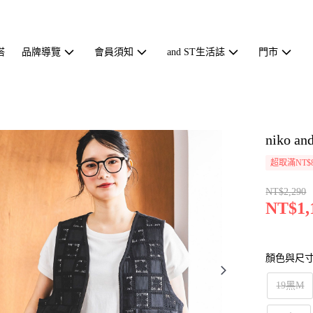
搭
品牌導覽
會員須知
and ST生活誌
門市
niko
超取滿NT$
NT$2,290
NT$1,
顏色與尺
19黑M