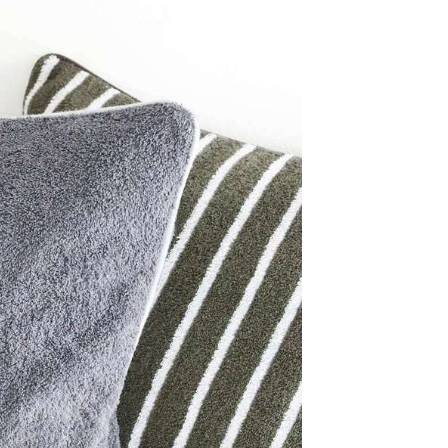
易時，得透過本服務購買商品或服務，並由商店將買賣／分期付
的店家。未經商家同意取消之訂單仍視為有效，需透過AFTEE
金債權讓與本公司後，依約使用本公司帳單繳交帳款。
繳納相關費用。
11取貨
意付款使用「大哥付你分期」之契約關係目的，商店將以您的個人
否成功請以「AFTEE先享後付 」之結帳頁面顯示為準，若有關於
0，滿NT$1,500(含以上)免運費
含姓名、電話或地址）提供予台灣大哥大進項蒐集、處理及利
功／繳費後需取消欲退款等相關疑問，請聯繫「AFTEE先享後
公司與您本人進行分期帳單所需資料之確認、核對及更正。
援中心」
https://netprotections.freshdesk.com/support/home
戶服務條款，請詳閱以下連結：
https://oppay.tw/userRule
項】
0，滿NT$1,500(含以上)免運費
恩沛科技股份有限公司提供之「AFTEE先享後付」服務完成之
依本服務之必要範圍內提供個人資料，並將交易相關給付款項請
讓予恩沛科技股份有限公司。
個人資料處理事宜，請瀏覽以下網址：
https://aftee.tw/terms/#terms3
年的使用者請事先徵得法定代理人或監護人之同意方可使用
E先享後付」，若未經同意申辦者引起之損失，本公司不負相關責
AFTEE先享後付」時，將依據個別帳號之用戶狀況，依本公司
核予不同之上限額度；若仍有額度不足之情形，本公司將視審查
用戶進行身份認證。
一人註冊多個帳號或使用他人資訊註冊。若發現惡意使用之情
科技股份有限公司將有權停止該用戶之使用額度並採取法律行