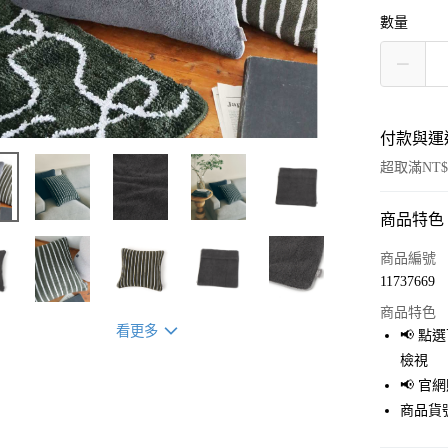
數量
付款與運
超取滿NT$
商品特色
付款方式
信用卡一
商品編號
11737669
超商取貨
商品特色
LINE Pay
看更多
📢 
檢視
Apple Pay
📢 
街口支付
商品貨號
悠遊付