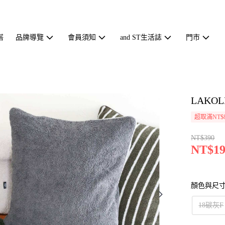
搭
品牌導覽
會員須知
and ST生活誌
門市
LAKO
超取滿NT$
NT$390
NT$19
顏色與尺
18碳灰F