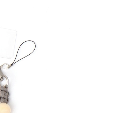
易時，得透過本服務購買商品或服務，並由商店將買賣／分期付
的店家。未經商家同意取消之訂單仍視為有效，需透過AFTEE
金債權讓與本公司後，依約使用本公司帳單繳交帳款。
繳納相關費用。
11取貨
意付款使用「大哥付你分期」之契約關係目的，商店將以您的個人
否成功請以「AFTEE先享後付 」之結帳頁面顯示為準，若有關於
0，滿NT$1,500(含以上)免運費
含姓名、電話或地址）提供予台灣大哥大進項蒐集、處理及利
功／繳費後需取消欲退款等相關疑問，請聯繫「AFTEE先享後
公司與您本人進行分期帳單所需資料之確認、核對及更正。
援中心」
https://netprotections.freshdesk.com/support/home
戶服務條款，請詳閱以下連結：
https://oppay.tw/userRule
項】
0，滿NT$1,500(含以上)免運費
恩沛科技股份有限公司提供之「AFTEE先享後付」服務完成之
依本服務之必要範圍內提供個人資料，並將交易相關給付款項請
讓予恩沛科技股份有限公司。
個人資料處理事宜，請瀏覽以下網址：
https://aftee.tw/terms/#terms3
年的使用者請事先徵得法定代理人或監護人之同意方可使用
E先享後付」，若未經同意申辦者引起之損失，本公司不負相關責
AFTEE先享後付」時，將依據個別帳號之用戶狀況，依本公司
核予不同之上限額度；若仍有額度不足之情形，本公司將視審查
用戶進行身份認證。
一人註冊多個帳號或使用他人資訊註冊。若發現惡意使用之情
科技股份有限公司將有權停止該用戶之使用額度並採取法律行