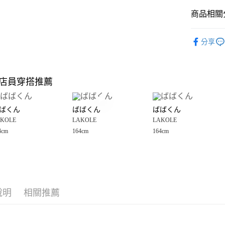
商品相關分
Google Pay
全盈+PAY
LAKOLE
分享
雜貨
3
大哥付你
相關說明
LAKOLE
【大哥付
店員穿搭推薦
AFTEE先
1.本服務
☀️ 2026
2.付款方
相關說明
LAKOLE
流程，驗
【關於「A
ばくん
ばばくん
ばばくん
完成交易
AFTEE
🈹 夏季 SU
3.實際核
KOLE
LAKOLE
LAKOLE
便利好安
運送方式
4.訂單成
１．簡單
4cm
164cm
164cm
LAKOLE
消。如遇
２．便利
全家 取貨
起
無法說明
３．安心
【繳款方
每筆NT$8
1.分期款
【「AFT
醒簡訊。
付款後 全
１．於結帳
2.透過簡
付」結帳
每筆NT$8
帳／街口支付
說明
相關推薦
２．訂單
３．收到繳
7-11 取貨
【注意事
／ATM／
1.本服務
※ 請注意
每筆NT$8