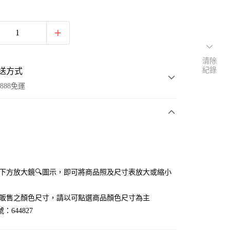
清除
紀錄
送方式
888免運
次付款
付款
點選下方放大鏡🔍圖示，即可將商品照及尺寸表放大或縮小
官網販售之顏色尺寸，請以可點選商品顏色尺寸為主
：644827