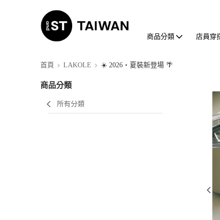
商品分類
店員穿
首頁
LAKOLE
☀️ 2026・夏裝新登場 🌴
商品分類
所有分類