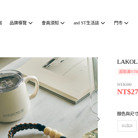
搭
品牌導覽
會員須知
and ST生活誌
門市
LAKO
超取滿NT$
NT$390
NT$27
顏色與尺
01灰F