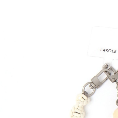
用戶於交
絡購買商品
款買賣價
先享後付
付款後 7-
2.基於同
※ 交易是
每筆NT$8
資料（包
是否繳費成
用，由本
付客戶支
宅配
3.完整用
【注意事
每筆NT$8
１．透過由
交易，需
求債權轉
２．關於
３．未成
「AFTE
任。
４．使用「
即時審查
結果請求
５．嚴禁
形，恩沛
動。