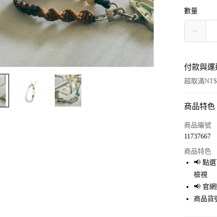
數量
付款與運
超取滿NT$
商品特色
付款方式
信用卡一
商品編號
11737667
超商取貨
商品特色
LINE Pay
📢 
檢視
Apple Pay
📢 
街口支付
商品貨號
悠遊付