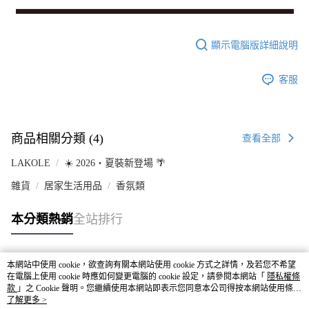
顯示電腦版詳細說明
客服
商品相關分類 (4)
查看全部
LAKOLE
☀️ 2026・夏裝新登場 🌴
雜貨
居家生活用品
香氛類
本分類熱銷
全站排行
本網站中使用 cookie，欲查詢有關本網站使用 cookie 方式之詳情，及若您不希望
熱門標籤
在電腦上使用 cookie 時應如何變更電腦的 cookie 設定，請參閱本網站「
隱私權條
款
」之 Cookie 聲明。您繼續使用本網站即表示您同意本公司得按本網站使用條款
之 Cookie 聲明使用 cookie。
了解更多 >