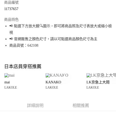
商品編號
超商取貨付款
11737657
LINE Pay
商品特色
Apple Pay
📢 點選下方放大鏡🔍圖示，即可將商品照及尺寸表放大或縮小檢
視
街口支付
📢 官網販售之顏色尺寸，請以可點選商品顏色尺寸為主
悠遊付
商品貨號：642108
Google Pay
全盈+PAY
日本店員穿搭推薦
大哥付你分期
相關說明
mai
KANAKO
LK京急上大岡
【大哥付你分期使用說明】
LAKOLE
LAKOLE
LAKOLE
AFTEE先享後付
1.本服務由台灣大哥大提供，台灣大哥大用戶可立即使用無須另外申請。
2.付款方式選擇「大哥付你分期」，訂單成立後會自動跳轉到大哥付的交易
相關說明
流程，驗證手機門號後，選擇欲分期的期數、繳款截止日，確認付款後即完
【關於「AFTEE先享後付」】
成交易。
詳細說明
相關推薦
AFTEE先享後付是「在收到商品之後才付款」的支付方式。 讓您購物簡單便
運送方式
3.實際核准額度、可分期數及費用金額請依後續交易確認頁面所載為準。
利好安心！
4.訂單成立30分鐘內，如未前往確認交易或遇審核未通過，訂單將自動取
１．簡單：不需註冊會員、不需綁卡、不需儲值。