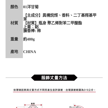
顏色
01洋甘菊
【主成分】異構烷烴、香料、二丁基羥基甲
苯
材質
【材質】瓶身 聚乙烯對苯二甲酸酯
上蓋：鋁
擴香棒: 棉
重量
約480g
產地
CHINA