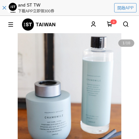
and ST TW
開啟APP
下載APP立即領300券
0
1
/
10