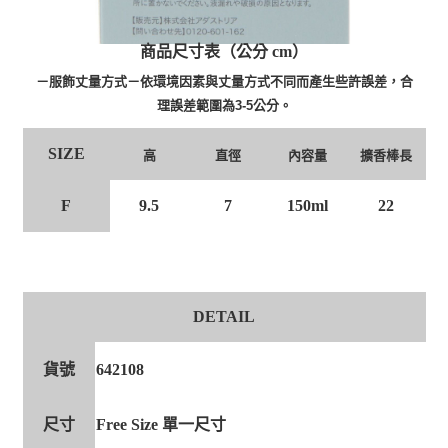
商品尺寸表（公分 cm）
－服飾丈量方式－依環境因素與丈量方式不同而產生些許誤差，合
理誤差範圍為3-5公分。
SIZE
高
直徑
內容量
擴香棒長
F
9.5
7
150ml
22
DETAIL
貨號
642108
尺寸
Free Size 單一尺寸