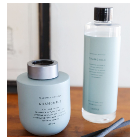
全家 取貨付款
消。如遇「轉專審核」未通過狀況，表示未達大哥付你分期系統評分，恕無
２．便利：只要手機號碼，簡訊認證，即可結帳。
法說明評估內容。
每筆NT$80，滿NT$888(含以上)免運費
３．安心：先確認商品／服務後，再付款。
【繳款方式說明】
1.分期款項不併入電信帳單，「大哥付你分期」於每月結算日後寄送繳費提
付款後 全家取貨
【「AFTEE先享後付」結帳流程】
醒簡訊。
１．於結帳方式選擇「AFTEE先享後付」後，將跳轉至「AFTEE先享後付」
每筆NT$80，滿NT$888(含以上)免運費
2.透過簡訊連結打開帳單後，可選擇「超商條碼／台灣大直營門市／銀行轉
結帳頁面，進行簡訊認證並確認金額後，即可完成結帳。
帳／街口支付／iPASS MONEY」等通路繳費。
２．訂單成立數日內，您將收到繳費通知簡訊。
7-11 取貨付款
３．收到繳費通知簡訊後14天內，點擊此簡訊中的連結，可透過四大超商／
【注意事項】
每筆NT$80，滿NT$1,500(含以上)免運費
ATM／網路銀行／等多元方式進行付款，方視為交易完成。
1.本服務係由「台灣大哥大股份有限公司」（以下簡稱本公司）所提供，讓
※ 請注意：結帳手續完成當下不需立刻繳費，但若您需要取消訂單，請聯絡
用戶於交易時，得透過本服務購買商品或服務，並由商店將買賣／分期付款
付款後 7-11取貨
購買商品的店家。未經商家同意取消之訂單仍視為有效，需透過AFTEE先享
買賣價金債權讓與本公司後，依約使用本公司帳單繳交帳款。
後付繳納相關費用。
每筆NT$80，滿NT$1,500(含以上)免運費
2.基於同意付款使用「大哥付你分期」之契約關係目的，商店將以您的個人
※ 交易是否成功請以「AFTEE先享後付 」之結帳頁面顯示為準，若有關於
資料（包含姓名、電話或地址）提供予台灣大哥大進項蒐集、處理及利用，
是否繳費成功／繳費後需取消欲退款等相關疑問，請聯繫「AFTEE先享後付
宅配
由本公司與您本人進行分期帳單所需資料之確認、核對及更正。
客戶支援中心」
https://netprotections.freshdesk.com/support/home
3.完整用戶服務條款，請詳閱以下連結：
https://oppay.tw/userRule
每筆NT$80，滿NT$1,500(含以上)免運費
【注意事項】
１．透過由恩沛科技股份有限公司提供之「AFTEE先享後付」服務完成之交
易，需依本服務之必要範圍內提供個人資料，並將交易相關給付款項請求債
權轉讓予恩沛科技股份有限公司。
２．關於個人資料處理事宜，請瀏覽以下網址：
https://aftee.tw/terms/#terms3
３．未成年的使用者請事先徵得法定代理人或監護人之同意方可使用
「AFTEE先享後付」，若未經同意申辦者引起之損失，本公司不負相關責
任。
４．使用「AFTEE先享後付」時，將依據個別帳號之用戶狀況，依本公司即