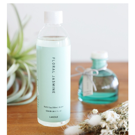
全家 取貨付款
消。如遇「轉專審核」未通過狀況，表示未達大哥付你分期系統評分，恕無
２．便利：只要手機號碼，簡訊認證，即可結帳。
法說明評估內容。
每筆NT$80，滿NT$888(含以上)免運費
３．安心：先確認商品／服務後，再付款。
【繳款方式說明】
1.分期款項不併入電信帳單，「大哥付你分期」於每月結算日後寄送繳費提
付款後 全家取貨
【「AFTEE先享後付」結帳流程】
醒簡訊。
１．於結帳方式選擇「AFTEE先享後付」後，將跳轉至「AFTEE先享後付」
每筆NT$80，滿NT$888(含以上)免運費
2.透過簡訊連結打開帳單後，可選擇「超商條碼／台灣大直營門市／銀行轉
結帳頁面，進行簡訊認證並確認金額後，即可完成結帳。
帳／街口支付／iPASS MONEY」等通路繳費。
２．訂單成立數日內，您將收到繳費通知簡訊。
7-11 取貨付款
３．收到繳費通知簡訊後14天內，點擊此簡訊中的連結，可透過四大超商／
【注意事項】
每筆NT$80，滿NT$1,500(含以上)免運費
ATM／網路銀行／等多元方式進行付款，方視為交易完成。
1.本服務係由「台灣大哥大股份有限公司」（以下簡稱本公司）所提供，讓
※ 請注意：結帳手續完成當下不需立刻繳費，但若您需要取消訂單，請聯絡
用戶於交易時，得透過本服務購買商品或服務，並由商店將買賣／分期付款
付款後 7-11取貨
購買商品的店家。未經商家同意取消之訂單仍視為有效，需透過AFTEE先享
買賣價金債權讓與本公司後，依約使用本公司帳單繳交帳款。
後付繳納相關費用。
每筆NT$80，滿NT$1,500(含以上)免運費
2.基於同意付款使用「大哥付你分期」之契約關係目的，商店將以您的個人
※ 交易是否成功請以「AFTEE先享後付 」之結帳頁面顯示為準，若有關於
資料（包含姓名、電話或地址）提供予台灣大哥大進項蒐集、處理及利用，
是否繳費成功／繳費後需取消欲退款等相關疑問，請聯繫「AFTEE先享後付
宅配
由本公司與您本人進行分期帳單所需資料之確認、核對及更正。
客戶支援中心」
https://netprotections.freshdesk.com/support/home
3.完整用戶服務條款，請詳閱以下連結：
https://oppay.tw/userRule
每筆NT$80，滿NT$1,500(含以上)免運費
【注意事項】
１．透過由恩沛科技股份有限公司提供之「AFTEE先享後付」服務完成之交
易，需依本服務之必要範圍內提供個人資料，並將交易相關給付款項請求債
權轉讓予恩沛科技股份有限公司。
２．關於個人資料處理事宜，請瀏覽以下網址：
https://aftee.tw/terms/#terms3
３．未成年的使用者請事先徵得法定代理人或監護人之同意方可使用
「AFTEE先享後付」，若未經同意申辦者引起之損失，本公司不負相關責
任。
４．使用「AFTEE先享後付」時，將依據個別帳號之用戶狀況，依本公司即