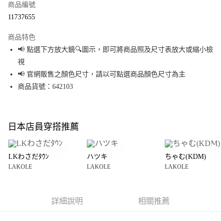
商品編號
超商取貨付款
11737655
LINE Pay
商品特色
Apple Pay
📢 點選下方放大鏡🔍圖示，即可將商品照及尺寸表放大或縮小檢
視
街口支付
📢 官網販售之顏色尺寸，請以可點選商品顏色尺寸為主
悠遊付
商品貨號：642103
Google Pay
全盈+PAY
日本店員穿搭推薦
大哥付你分期
相關說明
LKわさだﾀｳﾝ
ハツキ
ちゃむ(KDM)
【大哥付你分期使用說明】
LAKOLE
LAKOLE
LAKOLE
AFTEE先享後付
1.本服務由台灣大哥大提供，台灣大哥大用戶可立即使用無須另外申請。
2.付款方式選擇「大哥付你分期」，訂單成立後會自動跳轉到大哥付的交易
相關說明
流程，驗證手機門號後，選擇欲分期的期數、繳款截止日，確認付款後即完
【關於「AFTEE先享後付」】
成交易。
詳細說明
相關推薦
AFTEE先享後付是「在收到商品之後才付款」的支付方式。 讓您購物簡單便
運送方式
3.實際核准額度、可分期數及費用金額請依後續交易確認頁面所載為準。
利好安心！
4.訂單成立30分鐘內，如未前往確認交易或遇審核未通過，訂單將自動取
１．簡單：不需註冊會員、不需綁卡、不需儲值。