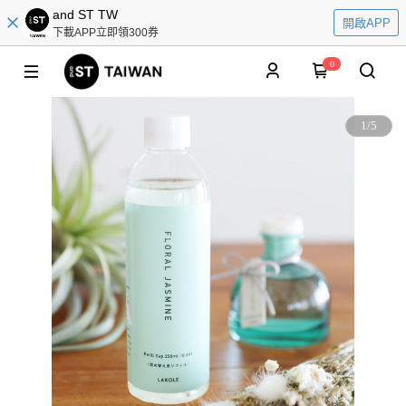
and ST TW
開啟APP
下載APP立即領300券
0
1
/
5