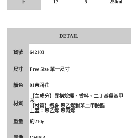
F
17
5
250ml
DETAIL
貨號
642103
尺寸
Free Size 單一尺寸
顏色
01茉莉花
【主成分】異構烷烴、香料、二丁基羥基甲
苯
材質
【材質】瓶身 聚乙烯對苯二甲酸酯
上蓋：聚乙烯 聚丙烯
重量
約210g
產地
CHINA