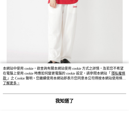
本網站中使用 cookie，欲查詢有關本網站使用 cookie 方式之詳情，及若您不希望
在電腦上使用 cookie 時應如何變更電腦的 cookie 設定，請參閱本網站「
隱私權條
款
」之 Cookie 聲明。您繼續使用本網站即表示您同意本公司得按本網站使用條款
之 Cookie 聲明使用 cookie。
了解更多 >
我知道了