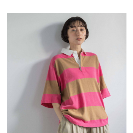
4.訂單成立30分鐘內，如未前往確認交易或遇審核未通過，訂單將自動取
１．簡單：不需註冊會員、不需綁卡、不需儲值。
全家 取貨付款
消。如遇「轉專審核」未通過狀況，表示未達大哥付你分期系統評分，恕無
２．便利：只要手機號碼，簡訊認證，即可結帳。
法說明評估內容。
每筆NT$80，滿NT$888(含以上)免運費
３．安心：先確認商品／服務後，再付款。
【繳款方式說明】
1.分期款項不併入電信帳單，「大哥付你分期」於每月結算日後寄送繳費提
付款後 全家取貨
【「AFTEE先享後付」結帳流程】
醒簡訊。
１．於結帳方式選擇「AFTEE先享後付」後，將跳轉至「AFTEE先享後付」
每筆NT$80，滿NT$888(含以上)免運費
2.透過簡訊連結打開帳單後，可選擇「超商條碼／台灣大直營門市／銀行轉
結帳頁面，進行簡訊認證並確認金額後，即可完成結帳。
帳／街口支付／iPASS MONEY」等通路繳費。
２．訂單成立數日內，您將收到繳費通知簡訊。
7-11 取貨付款
３．收到繳費通知簡訊後14天內，點擊此簡訊中的連結，可透過四大超商／
【注意事項】
每筆NT$80，滿NT$1,500(含以上)免運費
ATM／網路銀行／等多元方式進行付款，方視為交易完成。
1.本服務係由「台灣大哥大股份有限公司」（以下簡稱本公司）所提供，讓
※ 請注意：結帳手續完成當下不需立刻繳費，但若您需要取消訂單，請聯絡
用戶於交易時，得透過本服務購買商品或服務，並由商店將買賣／分期付款
付款後 7-11取貨
購買商品的店家。未經商家同意取消之訂單仍視為有效，需透過AFTEE先享
買賣價金債權讓與本公司後，依約使用本公司帳單繳交帳款。
後付繳納相關費用。
每筆NT$80，滿NT$1,500(含以上)免運費
2.基於同意付款使用「大哥付你分期」之契約關係目的，商店將以您的個人
※ 交易是否成功請以「AFTEE先享後付 」之結帳頁面顯示為準，若有關於
資料（包含姓名、電話或地址）提供予台灣大哥大進項蒐集、處理及利用，
是否繳費成功／繳費後需取消欲退款等相關疑問，請聯繫「AFTEE先享後付
宅配
由本公司與您本人進行分期帳單所需資料之確認、核對及更正。
客戶支援中心」
https://netprotections.freshdesk.com/support/home
3.完整用戶服務條款，請詳閱以下連結：
https://oppay.tw/userRule
每筆NT$80，滿NT$1,500(含以上)免運費
【注意事項】
１．透過由恩沛科技股份有限公司提供之「AFTEE先享後付」服務完成之交
易，需依本服務之必要範圍內提供個人資料，並將交易相關給付款項請求債
權轉讓予恩沛科技股份有限公司。
２．關於個人資料處理事宜，請瀏覽以下網址：
https://aftee.tw/terms/#terms3
３．未成年的使用者請事先徵得法定代理人或監護人之同意方可使用
「AFTEE先享後付」，若未經同意申辦者引起之損失，本公司不負相關責
任。