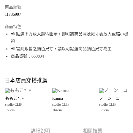
商品編號
超商取貨付款
11736997
LINE Pay
商品特色
Apple Pay
📢 點選下方放大鏡🔍圖示，即可將商品照及尺寸表放大或縮小檢
視
街口支付
📢 官網販售之顏色尺寸，請以可點選商品顏色尺寸為主
悠遊付
商品貨號：660834
Google Pay
全盈+PAY
日本店員穿搭推薦
大哥付你分期
相關說明
ももこ*.。
Kanna
ノ ン コ
【大哥付你分期使用說明】
studio CLIP
studio CLIP
studio CLIP
AFTEE先享後付
1.本服務由台灣大哥大提供，台灣大哥大用戶可立即使用無須另外申請。
158cm
164cm
173cm
2.付款方式選擇「大哥付你分期」，訂單成立後會自動跳轉到大哥付的交易
相關說明
流程，驗證手機門號後，選擇欲分期的期數、繳款截止日，確認付款後即完
【關於「AFTEE先享後付」】
成交易。
AFTEE先享後付是「在收到商品之後才付款」的支付方式。 讓您購物簡單便
運送方式
3.實際核准額度、可分期數及費用金額請依後續交易確認頁面所載為準。
利好安心！
詳細說明
相關推薦