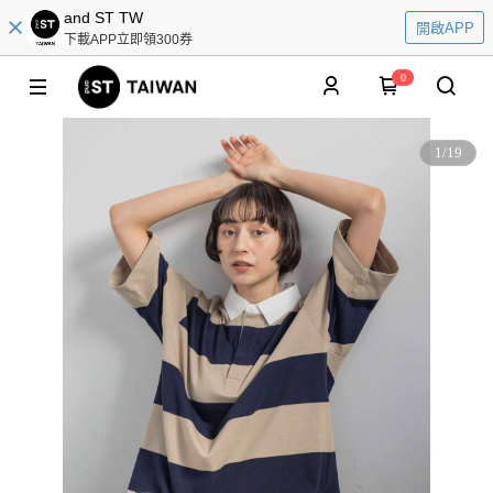
and ST TW
開啟APP
下載APP立即領300券
0
1
/
19