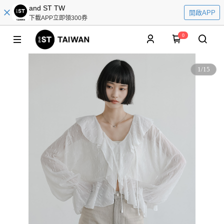
and ST TW
開啟APP
下載APP立即領300券
0
1
/
15