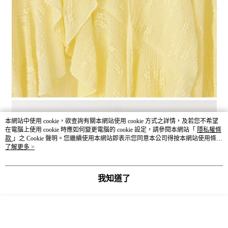
本網站中使用 cookie，欲查詢有關本網站使用 cookie 方式之詳情，及若您不希望
在電腦上使用 cookie 時應如何變更電腦的 cookie 設定，請參閱本網站「
隱私權條
款
」之 Cookie 聲明。您繼續使用本網站即表示您同意本公司得按本網站使用條款
之 Cookie 聲明使用 cookie。
了解更多 >
我知道了