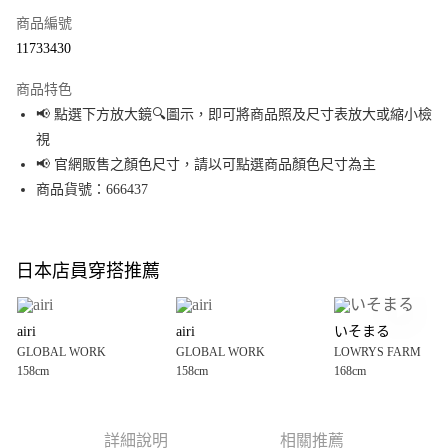
商品編號
超商取貨付款
11733430
LINE Pay
商品特色
Apple Pay
📢 點選下方放大鏡🔍圖示，即可將商品照及尺寸表放大或縮小檢
視
街口支付
📢 官網販售之顏色尺寸，請以可點選商品顏色尺寸為主
悠遊付
商品貨號：666437
Google Pay
全盈+PAY
日本店員穿搭推薦
大哥付你分期
相關說明
airi
airi
いそまる
【大哥付你分期使用說明】
GLOBAL WORK
GLOBAL WORK
LOWRYS FARM
AFTEE先享後付
1.本服務由台灣大哥大提供，台灣大哥大用戶可立即使用無須另外申請。
158cm
158cm
168cm
2.付款方式選擇「大哥付你分期」，訂單成立後會自動跳轉到大哥付的交易
相關說明
流程，驗證手機門號後，選擇欲分期的期數、繳款截止日，確認付款後即完
【關於「AFTEE先享後付」】
成交易。
AFTEE先享後付是「在收到商品之後才付款」的支付方式。 讓您購物簡單便
運送方式
3.實際核准額度、可分期數及費用金額請依後續交易確認頁面所載為準。
利好安心！
詳細說明
相關推薦