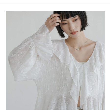
4.訂單成立30分鐘內，如未前往確認交易或遇審核未通過，訂單將自動取
１．簡單：不需註冊會員、不需綁卡、不需儲值。
全家 取貨付款
消。如遇「轉專審核」未通過狀況，表示未達大哥付你分期系統評分，恕無
２．便利：只要手機號碼，簡訊認證，即可結帳。
法說明評估內容。
每筆NT$80，滿NT$888(含以上)免運費
３．安心：先確認商品／服務後，再付款。
【繳款方式說明】
1.分期款項不併入電信帳單，「大哥付你分期」於每月結算日後寄送繳費提
付款後 全家取貨
【「AFTEE先享後付」結帳流程】
醒簡訊。
１．於結帳方式選擇「AFTEE先享後付」後，將跳轉至「AFTEE先享後付」
每筆NT$80，滿NT$888(含以上)免運費
2.透過簡訊連結打開帳單後，可選擇「超商條碼／台灣大直營門市／銀行轉
結帳頁面，進行簡訊認證並確認金額後，即可完成結帳。
帳／街口支付／iPASS MONEY」等通路繳費。
２．訂單成立數日內，您將收到繳費通知簡訊。
7-11 取貨付款
３．收到繳費通知簡訊後14天內，點擊此簡訊中的連結，可透過四大超商／
【注意事項】
每筆NT$80，滿NT$1,500(含以上)免運費
ATM／網路銀行／等多元方式進行付款，方視為交易完成。
1.本服務係由「台灣大哥大股份有限公司」（以下簡稱本公司）所提供，讓
※ 請注意：結帳手續完成當下不需立刻繳費，但若您需要取消訂單，請聯絡
用戶於交易時，得透過本服務購買商品或服務，並由商店將買賣／分期付款
付款後 7-11取貨
購買商品的店家。未經商家同意取消之訂單仍視為有效，需透過AFTEE先享
買賣價金債權讓與本公司後，依約使用本公司帳單繳交帳款。
後付繳納相關費用。
每筆NT$80，滿NT$1,500(含以上)免運費
2.基於同意付款使用「大哥付你分期」之契約關係目的，商店將以您的個人
※ 交易是否成功請以「AFTEE先享後付 」之結帳頁面顯示為準，若有關於
資料（包含姓名、電話或地址）提供予台灣大哥大進項蒐集、處理及利用，
是否繳費成功／繳費後需取消欲退款等相關疑問，請聯繫「AFTEE先享後付
宅配
由本公司與您本人進行分期帳單所需資料之確認、核對及更正。
客戶支援中心」
https://netprotections.freshdesk.com/support/home
3.完整用戶服務條款，請詳閱以下連結：
https://oppay.tw/userRule
每筆NT$80，滿NT$1,500(含以上)免運費
【注意事項】
１．透過由恩沛科技股份有限公司提供之「AFTEE先享後付」服務完成之交
易，需依本服務之必要範圍內提供個人資料，並將交易相關給付款項請求債
權轉讓予恩沛科技股份有限公司。
２．關於個人資料處理事宜，請瀏覽以下網址：
https://aftee.tw/terms/#terms3
３．未成年的使用者請事先徵得法定代理人或監護人之同意方可使用
「AFTEE先享後付」，若未經同意申辦者引起之損失，本公司不負相關責
任。