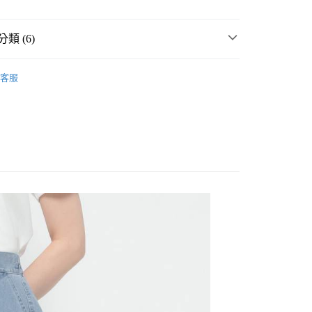
類 (6)
MMER SALE ↘️
LOWRYS FARM
客服
・夏裝新登場 🌴
LOWRYS FARM
分期
FARM
女裝
裙
你分期使用說明】
享後付
由台灣大哥大提供，台灣大哥大用戶可立即使用無須另外申請。
長裙
式選擇「大哥付你分期」，訂單成立後會自動跳轉到大哥付的交易
FARM
☀️ 2026・夏裝新登場 🌴
證手機門號後，選擇欲分期的期數、繳款截止日，確認付款後即
FTEE先享後付」】
。
先享後付是「在收到商品之後才付款」的支付方式。 讓您購物簡單
FARM
🈹 LAST SALE 最低3折起 ↘️
准額度、可分期數及費用金額請依後續交易確認頁面所載為準。
心！
立30分鐘內，如未前往確認交易或遇審核未通過，訂單將自動取
：不需註冊會員、不需綁卡、不需儲值。
「轉專審核」未通過狀況，表示未達大哥付你分期系統評分，恕
：只要手機號碼，簡訊認證，即可結帳。
付款
評估內容。
：先確認商品／服務後，再付款。
式說明】
0，滿NT$888(含以上)免運費
項不併入電信帳單，「大哥付你分期」於每月結算日後寄送繳費提
EE先享後付」結帳流程】
家取貨
方式選擇「AFTEE先享後付」後，將跳轉至「AFTEE先享後
訊連結打開帳單後，可選擇「超商條碼／台灣大直營門市／銀行轉
頁面，進行簡訊認證並確認金額後，即可完成結帳。
0，滿NT$888(含以上)免運費
／iPASS MONEY」等通路繳費。
成立數日內，您將收到繳費通知簡訊。
費通知簡訊後14天內，點擊此簡訊中的連結，可透過四大超商
付款
項】