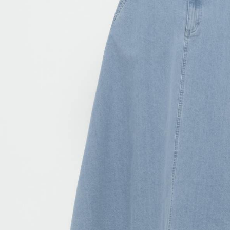
／ATM／
1.本服務
※ 請注意
每筆NT$8
用戶於交
絡購買商品
款買賣價
先享後付
付款後 7-
2.基於同
※ 交易是
每筆NT$8
資料（包
是否繳費成
用，由本
付客戶支
宅配
3.完整用
【注意事
每筆NT$8
１．透過由
交易，需
求債權轉
２．關於
３．未成
「AFTE
任。
４．使用「
即時審查
結果請求
５．嚴禁
形，恩沛
動。