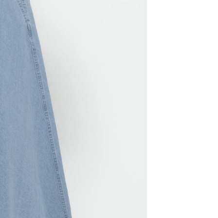
網路銀行／等多元方式進行付款，方視為交易完成。
係由「台灣大哥大股份有限公司」（以下簡稱本公司）所提供，讓
：結帳手續完成當下不需立刻繳費，但若您需要取消訂單，請聯
0，滿NT$1,500(含以上)免運費
易時，得透過本服務購買商品或服務，並由商店將買賣／分期付
的店家。未經商家同意取消之訂單仍視為有效，需透過AFTEE
金債權讓與本公司後，依約使用本公司帳單繳交帳款。
繳納相關費用。
11取貨
意付款使用「大哥付你分期」之契約關係目的，商店將以您的個人
否成功請以「AFTEE先享後付 」之結帳頁面顯示為準，若有關於
0，滿NT$1,500(含以上)免運費
含姓名、電話或地址）提供予台灣大哥大進項蒐集、處理及利
功／繳費後需取消欲退款等相關疑問，請聯繫「AFTEE先享後
公司與您本人進行分期帳單所需資料之確認、核對及更正。
援中心」
https://netprotections.freshdesk.com/support/home
戶服務條款，請詳閱以下連結：
https://oppay.tw/userRule
項】
0，滿NT$1,500(含以上)免運費
恩沛科技股份有限公司提供之「AFTEE先享後付」服務完成之
依本服務之必要範圍內提供個人資料，並將交易相關給付款項請
讓予恩沛科技股份有限公司。
個人資料處理事宜，請瀏覽以下網址：
https://aftee.tw/terms/#terms3
年的使用者請事先徵得法定代理人或監護人之同意方可使用
E先享後付」，若未經同意申辦者引起之損失，本公司不負相關責
AFTEE先享後付」時，將依據個別帳號之用戶狀況，依本公司
核予不同之上限額度；若仍有額度不足之情形，本公司將視審查
用戶進行身份認證。
一人註冊多個帳號或使用他人資訊註冊。若發現惡意使用之情
科技股份有限公司將有權停止該用戶之使用額度並採取法律行