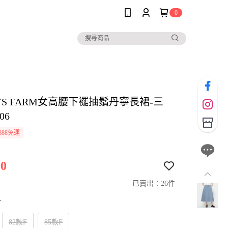
0
YS FARM女高腰下襬抽鬚丹寧長裙-三
06
888免運
0
已賣出：26件
寸
82款F
85款F