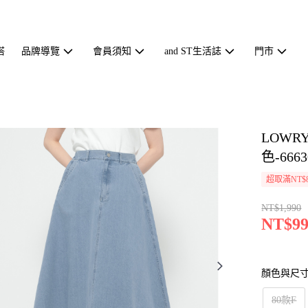
搭
品牌導覽
會員須知
and ST生活誌
門市
LOWR
色-6663
超取滿NT$
NT$1,990
NT$99
顏色與尺
80款F