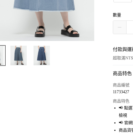
數量
付款與運
超取滿NT$
商品特色
付款方式
信用卡一
商品編號
11733427
超商取貨
商品特色
LINE Pay
📢 
檢視
Apple Pay
📢 
街口支付
商品貨號