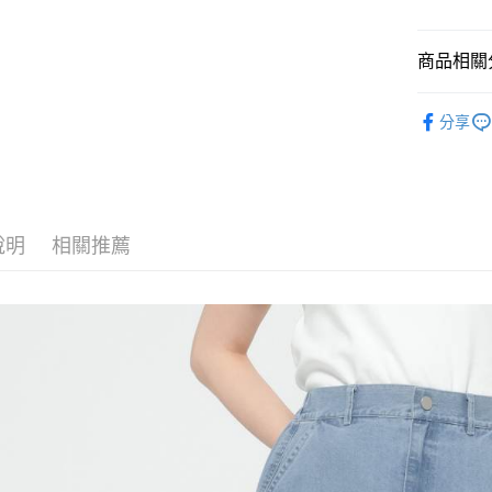
悠遊付
商品相關分
Google Pay
全盈+PAY
🈹 夏季 SU
分享
☀️ 2026
大哥付你
相關說明
LOWRYS 
【大哥付
AFTEE先
1.本服務
女裝
裙
2.付款方
相關說明
說明
相關推薦
LOWRYS 
流程，驗
【關於「A
完成交易
AFTEE
LOWRYS 
3.實際核
便利好安
運送方式
4.訂單成
１．簡單
消。如遇
２．便利
全家 取貨
無法說明
３．安心
【繳款方
每筆NT$8
1.分期款
【「AFT
醒簡訊。
付款後 全
１．於結帳
2.透過簡
付」結帳
每筆NT$8
帳／街口支付
２．訂單
３．收到繳
7-11 取貨
【注意事