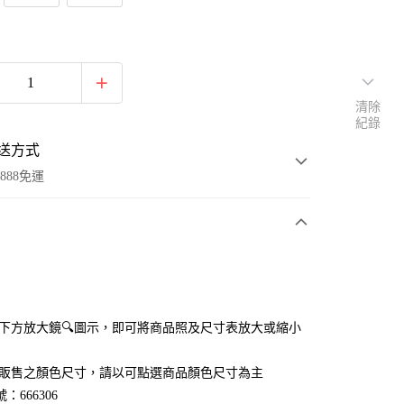
清除
紀錄
送方式
888免運
次付款
付款
點選下方放大鏡🔍圖示，即可將商品照及尺寸表放大或縮小
官網販售之顏色尺寸，請以可點選商品顏色尺寸為主
：666306