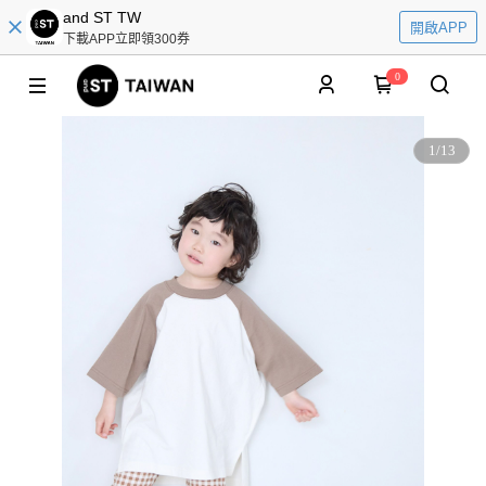
and ST TW
開啟APP
下載APP立即領300券
0
1
/
13