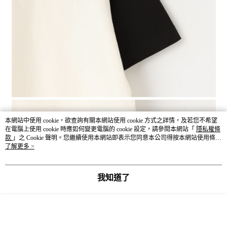
本網站中使用 cookie，欲查詢有關本網站使用 cookie 方式之詳情，及若您不希望
在電腦上使用 cookie 時應如何變更電腦的 cookie 設定，請參閱本網站「
隱私權條
款
」之 Cookie 聲明。您繼續使用本網站即表示您同意本公司得按本網站使用條款
之 Cookie 聲明使用 cookie。
了解更多 >
我知道了