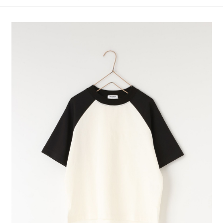
4.訂單成立30分鐘內，如未前往確認交易或遇審核未通過，訂單將自動取
１．簡單：不需註冊會員、不需綁卡、不需儲值。
全家 取貨付款
消。如遇「轉專審核」未通過狀況，表示未達大哥付你分期系統評分，恕無
２．便利：只要手機號碼，簡訊認證，即可結帳。
法說明評估內容。
每筆NT$80，滿NT$888(含以上)免運費
３．安心：先確認商品／服務後，再付款。
【繳款方式說明】
1.分期款項不併入電信帳單，「大哥付你分期」於每月結算日後寄送繳費提
付款後 全家取貨
【「AFTEE先享後付」結帳流程】
醒簡訊。
１．於結帳方式選擇「AFTEE先享後付」後，將跳轉至「AFTEE先享後付」
每筆NT$80，滿NT$888(含以上)免運費
2.透過簡訊連結打開帳單後，可選擇「超商條碼／台灣大直營門市／銀行轉
結帳頁面，進行簡訊認證並確認金額後，即可完成結帳。
帳／街口支付／iPASS MONEY」等通路繳費。
２．訂單成立數日內，您將收到繳費通知簡訊。
7-11 取貨付款
３．收到繳費通知簡訊後14天內，點擊此簡訊中的連結，可透過四大超商／
【注意事項】
每筆NT$80，滿NT$1,500(含以上)免運費
ATM／網路銀行／等多元方式進行付款，方視為交易完成。
1.本服務係由「台灣大哥大股份有限公司」（以下簡稱本公司）所提供，讓
※ 請注意：結帳手續完成當下不需立刻繳費，但若您需要取消訂單，請聯絡
用戶於交易時，得透過本服務購買商品或服務，並由商店將買賣／分期付款
付款後 7-11取貨
購買商品的店家。未經商家同意取消之訂單仍視為有效，需透過AFTEE先享
買賣價金債權讓與本公司後，依約使用本公司帳單繳交帳款。
後付繳納相關費用。
每筆NT$80，滿NT$1,500(含以上)免運費
2.基於同意付款使用「大哥付你分期」之契約關係目的，商店將以您的個人
※ 交易是否成功請以「AFTEE先享後付 」之結帳頁面顯示為準，若有關於
資料（包含姓名、電話或地址）提供予台灣大哥大進項蒐集、處理及利用，
是否繳費成功／繳費後需取消欲退款等相關疑問，請聯繫「AFTEE先享後付
宅配
由本公司與您本人進行分期帳單所需資料之確認、核對及更正。
客戶支援中心」
https://netprotections.freshdesk.com/support/home
3.完整用戶服務條款，請詳閱以下連結：
https://oppay.tw/userRule
每筆NT$80，滿NT$1,500(含以上)免運費
【注意事項】
１．透過由恩沛科技股份有限公司提供之「AFTEE先享後付」服務完成之交
易，需依本服務之必要範圍內提供個人資料，並將交易相關給付款項請求債
權轉讓予恩沛科技股份有限公司。
２．關於個人資料處理事宜，請瀏覽以下網址：
https://aftee.tw/terms/#terms3
３．未成年的使用者請事先徵得法定代理人或監護人之同意方可使用
「AFTEE先享後付」，若未經同意申辦者引起之損失，本公司不負相關責
任。