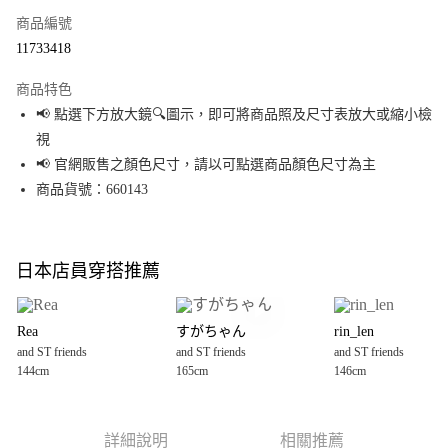
商品編號
超商取貨付款
11733418
LINE Pay
商品特色
Apple Pay
📢 點選下方放大鏡🔍圖示，即可將商品照及尺寸表放大或縮小檢
視
街口支付
📢 官網販售之顏色尺寸，請以可點選商品顏色尺寸為主
悠遊付
商品貨號：660143
Google Pay
全盈+PAY
日本店員穿搭推薦
大哥付你分期
相關說明
Rea
すがちゃん
rin_len
【大哥付你分期使用說明】
and ST friends
and ST friends
and ST friends
AFTEE先享後付
1.本服務由台灣大哥大提供，台灣大哥大用戶可立即使用無須另外申請。
144cm
165cm
146cm
2.付款方式選擇「大哥付你分期」，訂單成立後會自動跳轉到大哥付的交易
相關說明
流程，驗證手機門號後，選擇欲分期的期數、繳款截止日，確認付款後即完
【關於「AFTEE先享後付」】
成交易。
AFTEE先享後付是「在收到商品之後才付款」的支付方式。 讓您購物簡單便
運送方式
3.實際核准額度、可分期數及費用金額請依後續交易確認頁面所載為準。
利好安心！
詳細說明
相關推薦