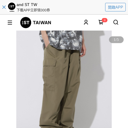
and ST TW
開啟APP
下載APP立即領300券
0
1
/
5