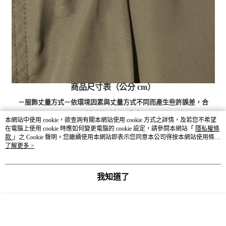
商品尺寸表（公分 cm）
－服飾丈量方式－依環境因素與丈量方式不同而產生些許誤差，合
理誤差範圍為3-5公分。
本網站中使用 cookie，欲查詢有關本網站使用 cookie 方式之詳情，及若您不希望
在電腦上使用 cookie 時應如何變更電腦的 cookie 設定，請參閱本網站「
隱私權條
款
」之 Cookie 聲明。您繼續使用本網站即表示您同意本公司得按本網站使用條款
SIZE
全長
股上
股下
腰圍
臀圍
大腿圍
褲管寬
之 Cookie 聲明使用 cookie。
了解更多 >
S
104
32
72
74-92
110
74.6
51
我知道了
M
105.5
32.5
73
78-96
114
77
52
L
107
33
74
82-100
118
79.4
53