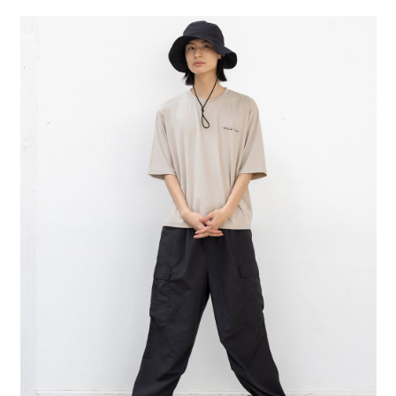
２．便利：只要手機號碼，簡訊認證，即可結帳。
法說明評估內容。
每筆NT$80，滿NT$888(含以上)免運費
３．安心：先確認商品／服務後，再付款。
【繳款方式說明】
1.分期款項不併入電信帳單，「大哥付你分期」於每月結算日後寄送繳費提
付款後 全家取貨
【「AFTEE先享後付」結帳流程】
醒簡訊。
１．於結帳方式選擇「AFTEE先享後付」後，將跳轉至「AFTEE先享後付」
每筆NT$80，滿NT$888(含以上)免運費
2.透過簡訊連結打開帳單後，可選擇「超商條碼／台灣大直營門市／銀行轉
結帳頁面，進行簡訊認證並確認金額後，即可完成結帳。
帳／街口支付／iPASS MONEY」等通路繳費。
２．訂單成立數日內，您將收到繳費通知簡訊。
7-11 取貨付款
３．收到繳費通知簡訊後14天內，點擊此簡訊中的連結，可透過四大超商／
【注意事項】
每筆NT$80，滿NT$1,500(含以上)免運費
ATM／網路銀行／等多元方式進行付款，方視為交易完成。
1.本服務係由「台灣大哥大股份有限公司」（以下簡稱本公司）所提供，讓
※ 請注意：結帳手續完成當下不需立刻繳費，但若您需要取消訂單，請聯絡
用戶於交易時，得透過本服務購買商品或服務，並由商店將買賣／分期付款
付款後 7-11取貨
購買商品的店家。未經商家同意取消之訂單仍視為有效，需透過AFTEE先享
買賣價金債權讓與本公司後，依約使用本公司帳單繳交帳款。
後付繳納相關費用。
每筆NT$80，滿NT$1,500(含以上)免運費
2.基於同意付款使用「大哥付你分期」之契約關係目的，商店將以您的個人
※ 交易是否成功請以「AFTEE先享後付 」之結帳頁面顯示為準，若有關於
資料（包含姓名、電話或地址）提供予台灣大哥大進項蒐集、處理及利用，
是否繳費成功／繳費後需取消欲退款等相關疑問，請聯繫「AFTEE先享後付
宅配
由本公司與您本人進行分期帳單所需資料之確認、核對及更正。
客戶支援中心」
https://netprotections.freshdesk.com/support/home
3.完整用戶服務條款，請詳閱以下連結：
https://oppay.tw/userRule
每筆NT$80，滿NT$1,500(含以上)免運費
【注意事項】
１．透過由恩沛科技股份有限公司提供之「AFTEE先享後付」服務完成之交
易，需依本服務之必要範圍內提供個人資料，並將交易相關給付款項請求債
權轉讓予恩沛科技股份有限公司。
２．關於個人資料處理事宜，請瀏覽以下網址：
https://aftee.tw/terms/#terms3
３．未成年的使用者請事先徵得法定代理人或監護人之同意方可使用
「AFTEE先享後付」，若未經同意申辦者引起之損失，本公司不負相關責
任。
４．使用「AFTEE先享後付」時，將依據個別帳號之用戶狀況，依本公司即