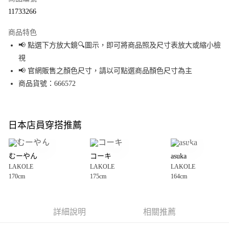
超商取貨付款
11733266
LINE Pay
商品特色
Apple Pay
📢 點選下方放大鏡🔍圖示，即可將商品照及尺寸表放大或縮小檢
視
街口支付
📢 官網販售之顏色尺寸，請以可點選商品顏色尺寸為主
悠遊付
商品貨號：666572
Google Pay
全盈+PAY
日本店員穿搭推薦
大哥付你分期
相關說明
むーやん
コーキ
asuka
【大哥付你分期使用說明】
LAKOLE
LAKOLE
LAKOLE
AFTEE先享後付
1.本服務由台灣大哥大提供，台灣大哥大用戶可立即使用無須另外申請。
170cm
175cm
164cm
2.付款方式選擇「大哥付你分期」，訂單成立後會自動跳轉到大哥付的交易
相關說明
流程，驗證手機門號後，選擇欲分期的期數、繳款截止日，確認付款後即完
【關於「AFTEE先享後付」】
成交易。
AFTEE先享後付是「在收到商品之後才付款」的支付方式。 讓您購物簡單便
運送方式
3.實際核准額度、可分期數及費用金額請依後續交易確認頁面所載為準。
利好安心！
詳細說明
相關推薦
4.訂單成立30分鐘內，如未前往確認交易或遇審核未通過，訂單將自動取
１．簡單：不需註冊會員、不需綁卡、不需儲值。
全家 取貨付款
消。如遇「轉專審核」未通過狀況，表示未達大哥付你分期系統評分，恕無