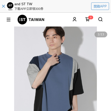
and ST TW
開啟APP
下載APP立即領300券
0
1
/
13