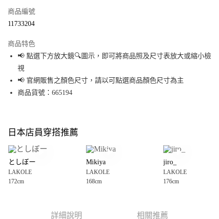
商品編號
超商取貨付款
11733204
LINE Pay
商品特色
Apple Pay
📢 點選下方放大鏡🔍圖示，即可將商品照及尺寸表放大或縮小檢
視
街口支付
📢 官網販售之顏色尺寸，請以可點選商品顏色尺寸為主
悠遊付
商品貨號：665194
Google Pay
全盈+PAY
日本店員穿搭推薦
大哥付你分期
相關說明
としぼー
Mikiya
jiro_
【大哥付你分期使用說明】
LAKOLE
LAKOLE
LAKOLE
AFTEE先享後付
1.本服務由台灣大哥大提供，台灣大哥大用戶可立即使用無須另外申請。
172cm
168cm
176cm
2.付款方式選擇「大哥付你分期」，訂單成立後會自動跳轉到大哥付的交易
相關說明
流程，驗證手機門號後，選擇欲分期的期數、繳款截止日，確認付款後即完
【關於「AFTEE先享後付」】
成交易。
AFTEE先享後付是「在收到商品之後才付款」的支付方式。 讓您購物簡單便
運送方式
3.實際核准額度、可分期數及費用金額請依後續交易確認頁面所載為準。
利好安心！
詳細說明
相關推薦