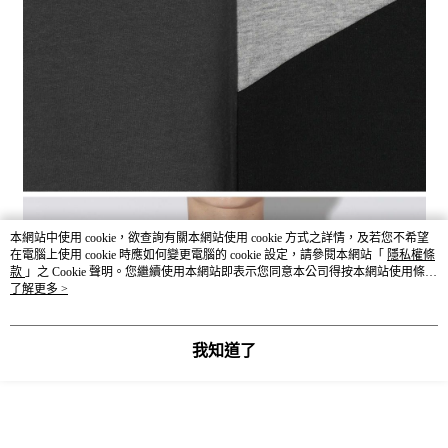
本網站中使用 cookie，欲查詢有關本網站使用 cookie 方式之詳情，及若您不希望
在電腦上使用 cookie 時應如何變更電腦的 cookie 設定，請參閱本網站「
隱私權條
款
」之 Cookie 聲明。您繼續使用本網站即表示您同意本公司得按本網站使用條款
之 Cookie 聲明使用 cookie。
了解更多 >
我知道了