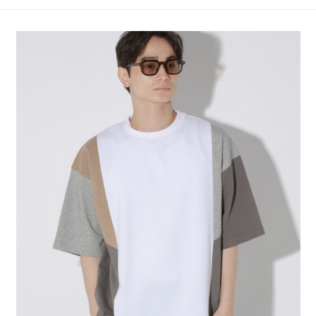
4.訂單成立30分鐘內，如未前往確認交易或遇審核未通過，訂單將自動取
１．簡單：不需註冊會員、不需綁卡、不需儲值。
全家 取貨付款
消。如遇「轉專審核」未通過狀況，表示未達大哥付你分期系統評分，恕無
２．便利：只要手機號碼，簡訊認證，即可結帳。
法說明評估內容。
每筆NT$80，滿NT$1,500(含以上)免運費
３．安心：先確認商品／服務後，再付款。
【繳款方式說明】
1.分期款項不併入電信帳單，「大哥付你分期」於每月結算日後寄送繳費提
付款後 全家取貨
【「AFTEE先享後付」結帳流程】
醒簡訊。
１．於結帳方式選擇「AFTEE先享後付」後，將跳轉至「AFTEE先享後付」
每筆NT$80，滿NT$1,500(含以上)免運費
2.透過簡訊連結打開帳單後，可選擇「超商條碼／台灣大直營門市／銀行轉
結帳頁面，進行簡訊認證並確認金額後，即可完成結帳。
帳／街口支付／iPASS MONEY」等通路繳費。
２．訂單成立數日內，您將收到繳費通知簡訊。
7-11 取貨付款
３．收到繳費通知簡訊後14天內，點擊此簡訊中的連結，可透過四大超商／
【注意事項】
每筆NT$80，滿NT$1,500(含以上)免運費
ATM／網路銀行／等多元方式進行付款，方視為交易完成。
1.本服務係由「台灣大哥大股份有限公司」（以下簡稱本公司）所提供，讓
※ 請注意：結帳手續完成當下不需立刻繳費，但若您需要取消訂單，請聯絡
用戶於交易時，得透過本服務購買商品或服務，並由商店將買賣／分期付款
付款後 7-11取貨
購買商品的店家。未經商家同意取消之訂單仍視為有效，需透過AFTEE先享
買賣價金債權讓與本公司後，依約使用本公司帳單繳交帳款。
後付繳納相關費用。
每筆NT$80，滿NT$1,500(含以上)免運費
2.基於同意付款使用「大哥付你分期」之契約關係目的，商店將以您的個人
※ 交易是否成功請以「AFTEE先享後付 」之結帳頁面顯示為準，若有關於
資料（包含姓名、電話或地址）提供予台灣大哥大進項蒐集、處理及利用，
是否繳費成功／繳費後需取消欲退款等相關疑問，請聯繫「AFTEE先享後付
宅配
由本公司與您本人進行分期帳單所需資料之確認、核對及更正。
客戶支援中心」
https://netprotections.freshdesk.com/support/home
3.完整用戶服務條款，請詳閱以下連結：
https://oppay.tw/userRule
每筆NT$80，滿NT$1,500(含以上)免運費
【注意事項】
１．透過由恩沛科技股份有限公司提供之「AFTEE先享後付」服務完成之交
易，需依本服務之必要範圍內提供個人資料，並將交易相關給付款項請求債
權轉讓予恩沛科技股份有限公司。
２．關於個人資料處理事宜，請瀏覽以下網址：
https://aftee.tw/terms/#terms3
３．未成年的使用者請事先徵得法定代理人或監護人之同意方可使用
「AFTEE先享後付」，若未經同意申辦者引起之損失，本公司不負相關責
任。