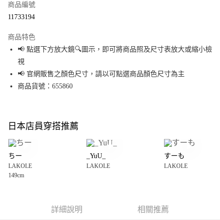
商品編號
超商取貨付款
11733194
LINE Pay
商品特色
Apple Pay
📢 點選下方放大鏡🔍圖示，即可將商品照及尺寸表放大或縮小檢
視
街口支付
📢 官網販售之顏色尺寸，請以可點選商品顏色尺寸為主
悠遊付
商品貨號：655860
Google Pay
全盈+PAY
日本店員穿搭推薦
大哥付你分期
相關說明
ちー
_YuU_
すーも
【大哥付你分期使用說明】
LAKOLE
LAKOLE
LAKOLE
AFTEE先享後付
1.本服務由台灣大哥大提供，台灣大哥大用戶可立即使用無須另外申請。
149cm
2.付款方式選擇「大哥付你分期」，訂單成立後會自動跳轉到大哥付的交易
相關說明
流程，驗證手機門號後，選擇欲分期的期數、繳款截止日，確認付款後即完
【關於「AFTEE先享後付」】
成交易。
AFTEE先享後付是「在收到商品之後才付款」的支付方式。 讓您購物簡單便
運送方式
3.實際核准額度、可分期數及費用金額請依後續交易確認頁面所載為準。
利好安心！
詳細說明
相關推薦
4.訂單成立30分鐘內，如未前往確認交易或遇審核未通過，訂單將自動取
１．簡單：不需註冊會員、不需綁卡、不需儲值。