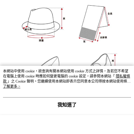
本網站中使用 cookie，欲查詢有關本網站使用 cookie 方式之詳情，及若您不希望
在電腦上使用 cookie 時應如何變更電腦的 cookie 設定，請參閱本網站「
隱私權條
款
」之 Cookie 聲明。您繼續使用本網站即表示您同意本公司得按本網站使用條款
之 Cookie 聲明使用 cookie。
了解更多 >
我知道了