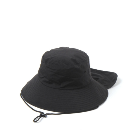
全家 取貨付款
消。如遇「轉專審核」未通過狀況，表示未達大哥付你分期系統評分，恕無
２．便利：只要手機號碼，簡訊認證，即可結帳。
法說明評估內容。
每筆NT$80，滿NT$888(含以上)免運費
３．安心：先確認商品／服務後，再付款。
【繳款方式說明】
1.分期款項不併入電信帳單，「大哥付你分期」於每月結算日後寄送繳費提
付款後 全家取貨
【「AFTEE先享後付」結帳流程】
醒簡訊。
１．於結帳方式選擇「AFTEE先享後付」後，將跳轉至「AFTEE先享後付」
每筆NT$80，滿NT$888(含以上)免運費
2.透過簡訊連結打開帳單後，可選擇「超商條碼／台灣大直營門市／銀行轉
結帳頁面，進行簡訊認證並確認金額後，即可完成結帳。
帳／街口支付／iPASS MONEY」等通路繳費。
２．訂單成立數日內，您將收到繳費通知簡訊。
7-11 取貨付款
３．收到繳費通知簡訊後14天內，點擊此簡訊中的連結，可透過四大超商／
【注意事項】
每筆NT$80，滿NT$1,500(含以上)免運費
ATM／網路銀行／等多元方式進行付款，方視為交易完成。
1.本服務係由「台灣大哥大股份有限公司」（以下簡稱本公司）所提供，讓
※ 請注意：結帳手續完成當下不需立刻繳費，但若您需要取消訂單，請聯絡
用戶於交易時，得透過本服務購買商品或服務，並由商店將買賣／分期付款
付款後 7-11取貨
購買商品的店家。未經商家同意取消之訂單仍視為有效，需透過AFTEE先享
買賣價金債權讓與本公司後，依約使用本公司帳單繳交帳款。
後付繳納相關費用。
每筆NT$80，滿NT$1,500(含以上)免運費
2.基於同意付款使用「大哥付你分期」之契約關係目的，商店將以您的個人
※ 交易是否成功請以「AFTEE先享後付 」之結帳頁面顯示為準，若有關於
資料（包含姓名、電話或地址）提供予台灣大哥大進項蒐集、處理及利用，
是否繳費成功／繳費後需取消欲退款等相關疑問，請聯繫「AFTEE先享後付
宅配
由本公司與您本人進行分期帳單所需資料之確認、核對及更正。
客戶支援中心」
https://netprotections.freshdesk.com/support/home
3.完整用戶服務條款，請詳閱以下連結：
https://oppay.tw/userRule
每筆NT$80，滿NT$1,500(含以上)免運費
【注意事項】
１．透過由恩沛科技股份有限公司提供之「AFTEE先享後付」服務完成之交
易，需依本服務之必要範圍內提供個人資料，並將交易相關給付款項請求債
權轉讓予恩沛科技股份有限公司。
２．關於個人資料處理事宜，請瀏覽以下網址：
https://aftee.tw/terms/#terms3
３．未成年的使用者請事先徵得法定代理人或監護人之同意方可使用
「AFTEE先享後付」，若未經同意申辦者引起之損失，本公司不負相關責
任。
４．使用「AFTEE先享後付」時，將依據個別帳號之用戶狀況，依本公司即