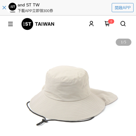
and ST TW
開啟APP
下載APP立即領300券
0
1
/
5