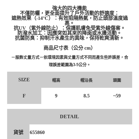
強大的四大機能
不僅防曬，更全面提升了戶外活動的舒適度：
遮熱效果（-14°C）：有效阻隔熱氣，防止頭部溫度過
高。
抗UV（紫外線防止）：保護肌膚免受紫外線傷害。
防潑水加工：因應突如其來的降雨或水邊活動。
抗菌防臭：抑制汗水產生的異味，保持乾爽清新。
商品尺寸表（公分 cm）
－服飾丈量方式－依環境因素與丈量方式不同而產生些許誤差，合
理誤差範圍為3-5公分。
SIZE
帽高
帽沿長
頭圍
F
9
8.5
~59
DETAIL
貨號
655860