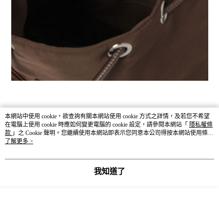
本網站中使用 cookie，欲查詢有關本網站使用 cookie 方式之詳情，及若您不希望
在電腦上使用 cookie 時應如何變更電腦的 cookie 設定，請參閱本網站「
隱私權條
款
」之 Cookie 聲明。您繼續使用本網站即表示您同意本公司得按本網站使用條款
之 Cookie 聲明使用 cookie。
了解更多 >
我知道了