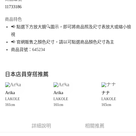
超商取貨付款
11733186
LINE Pay
商品特色
Apple Pay
📢 點選下方放大鏡🔍圖示，即可將商品照及尺寸表放大或縮小檢
視
街口支付
📢 官網販售之顏色尺寸，請以可點選商品顏色尺寸為主
悠遊付
商品貨號：645234
Google Pay
全盈+PAY
日本店員穿搭推薦
大哥付你分期
相關說明
Arika
Arika
ナナ
【大哥付你分期使用說明】
LAKOLE
LAKOLE
LAKOLE
AFTEE先享後付
1.本服務由台灣大哥大提供，台灣大哥大用戶可立即使用無須另外申請。
161cm
161cm
165cm
2.付款方式選擇「大哥付你分期」，訂單成立後會自動跳轉到大哥付的交易
相關說明
流程，驗證手機門號後，選擇欲分期的期數、繳款截止日，確認付款後即完
【關於「AFTEE先享後付」】
成交易。
AFTEE先享後付是「在收到商品之後才付款」的支付方式。 讓您購物簡單便
運送方式
3.實際核准額度、可分期數及費用金額請依後續交易確認頁面所載為準。
利好安心！
詳細說明
相關推薦
4.訂單成立30分鐘內，如未前往確認交易或遇審核未通過，訂單將自動取
１．簡單：不需註冊會員、不需綁卡、不需儲值。
全家 取貨付款
消。如遇「轉專審核」未通過狀況，表示未達大哥付你分期系統評分，恕無