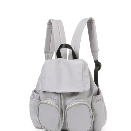
２．便利：只要手機號碼，簡訊認證，即可結帳。
法說明評估內容。
每筆NT$80，滿NT$888(含以上)免運費
３．安心：先確認商品／服務後，再付款。
【繳款方式說明】
1.分期款項不併入電信帳單，「大哥付你分期」於每月結算日後寄送繳費提
付款後 全家取貨
【「AFTEE先享後付」結帳流程】
醒簡訊。
１．於結帳方式選擇「AFTEE先享後付」後，將跳轉至「AFTEE先享後付」
每筆NT$80，滿NT$888(含以上)免運費
2.透過簡訊連結打開帳單後，可選擇「超商條碼／台灣大直營門市／銀行轉
結帳頁面，進行簡訊認證並確認金額後，即可完成結帳。
帳／街口支付／iPASS MONEY」等通路繳費。
２．訂單成立數日內，您將收到繳費通知簡訊。
7-11 取貨付款
３．收到繳費通知簡訊後14天內，點擊此簡訊中的連結，可透過四大超商／
【注意事項】
每筆NT$80，滿NT$1,500(含以上)免運費
ATM／網路銀行／等多元方式進行付款，方視為交易完成。
1.本服務係由「台灣大哥大股份有限公司」（以下簡稱本公司）所提供，讓
※ 請注意：結帳手續完成當下不需立刻繳費，但若您需要取消訂單，請聯絡
用戶於交易時，得透過本服務購買商品或服務，並由商店將買賣／分期付款
付款後 7-11取貨
購買商品的店家。未經商家同意取消之訂單仍視為有效，需透過AFTEE先享
買賣價金債權讓與本公司後，依約使用本公司帳單繳交帳款。
後付繳納相關費用。
每筆NT$80，滿NT$1,500(含以上)免運費
2.基於同意付款使用「大哥付你分期」之契約關係目的，商店將以您的個人
※ 交易是否成功請以「AFTEE先享後付 」之結帳頁面顯示為準，若有關於
資料（包含姓名、電話或地址）提供予台灣大哥大進項蒐集、處理及利用，
是否繳費成功／繳費後需取消欲退款等相關疑問，請聯繫「AFTEE先享後付
宅配
由本公司與您本人進行分期帳單所需資料之確認、核對及更正。
客戶支援中心」
https://netprotections.freshdesk.com/support/home
3.完整用戶服務條款，請詳閱以下連結：
https://oppay.tw/userRule
每筆NT$80，滿NT$1,500(含以上)免運費
【注意事項】
１．透過由恩沛科技股份有限公司提供之「AFTEE先享後付」服務完成之交
易，需依本服務之必要範圍內提供個人資料，並將交易相關給付款項請求債
權轉讓予恩沛科技股份有限公司。
２．關於個人資料處理事宜，請瀏覽以下網址：
https://aftee.tw/terms/#terms3
３．未成年的使用者請事先徵得法定代理人或監護人之同意方可使用
「AFTEE先享後付」，若未經同意申辦者引起之損失，本公司不負相關責
任。
４．使用「AFTEE先享後付」時，將依據個別帳號之用戶狀況，依本公司即