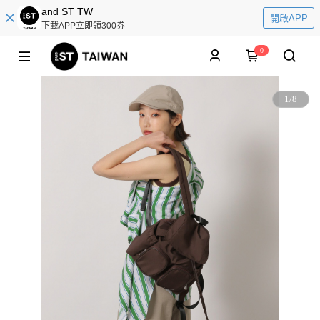
and ST TW
開啟APP
下載APP立即領300券
0
1
/
8