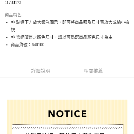
11733173
LINE Pay
商品特色
Apple Pay
📢 點選下方放大鏡🔍圖示，即可將商品照及尺寸表放大或縮小檢
視
街口支付
📢 官網販售之顏色尺寸，請以可點選商品顏色尺寸為主
悠遊付
商品貨號：640100
Google Pay
全盈+PAY
詳細說明
相關推薦
大哥付你分期
相關說明
【大哥付你分期使用說明】
AFTEE先享後付
1.本服務由台灣大哥大提供，台灣大哥大用戶可立即使用無須另外申請。
2.付款方式選擇「大哥付你分期」，訂單成立後會自動跳轉到大哥付的交易
相關說明
流程，驗證手機門號後，選擇欲分期的期數、繳款截止日，確認付款後即完
【關於「AFTEE先享後付」】
成交易。
AFTEE先享後付是「在收到商品之後才付款」的支付方式。 讓您購物簡單便
運送方式
3.實際核准額度、可分期數及費用金額請依後續交易確認頁面所載為準。
利好安心！
4.訂單成立30分鐘內，如未前往確認交易或遇審核未通過，訂單將自動取
１．簡單：不需註冊會員、不需綁卡、不需儲值。
全家 取貨付款
消。如遇「轉專審核」未通過狀況，表示未達大哥付你分期系統評分，恕無
２．便利：只要手機號碼，簡訊認證，即可結帳。
法說明評估內容。