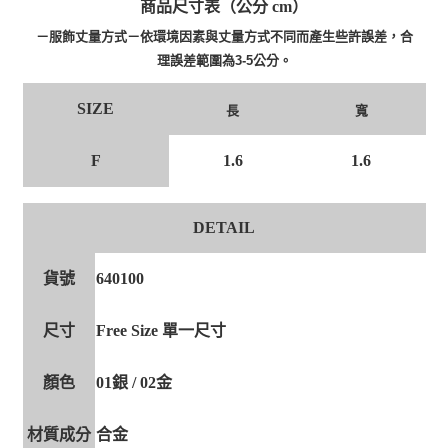
商品尺寸表（公分 cm）
－服飾丈量方式－依環境因素與丈量方式不同而產生些許誤差，合
理誤差範圍為3-5公分。
SIZE
長
寬
F
1.6
1.6
DETAIL
貨號
640100
尺寸
Free Size 單一尺寸
顏色
01銀 / 02金
材質成分
合金