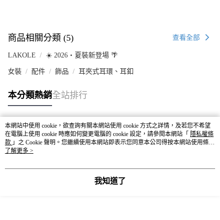
商品相關分類 (5)
查看全部
LAKOLE
☀️ 2026・夏裝新登場 🌴
女裝
配件
飾品
耳夾式耳環、耳釦
本分類熱銷
全站排行
本網站中使用 cookie，欲查詢有關本網站使用 cookie 方式之詳情，及若您不希望
熱門標籤
在電腦上使用 cookie 時應如何變更電腦的 cookie 設定，請參閱本網站「
隱私權條
款
」之 Cookie 聲明。您繼續使用本網站即表示您同意本公司得按本網站使用條款
之 Cookie 聲明使用 cookie。
了解更多 >
我知道了