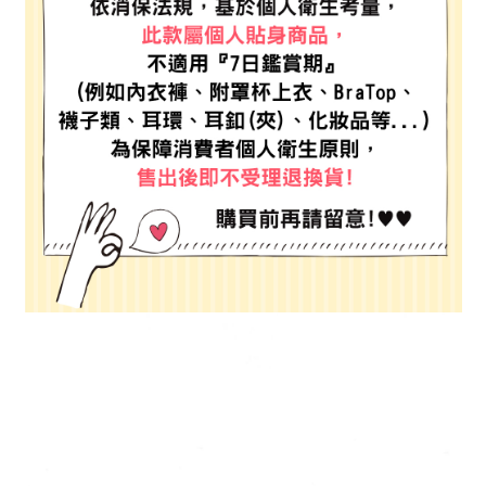
每筆NT$80，滿NT$888(含以上)免運費
３．安心：先確認商品／服務後，再付款。
【繳款方式說明】
1.分期款項不併入電信帳單，「大哥付你分期」於每月結算日後寄送繳費提
付款後 全家取貨
【「AFTEE先享後付」結帳流程】
醒簡訊。
１．於結帳方式選擇「AFTEE先享後付」後，將跳轉至「AFTEE先享後付」
每筆NT$80，滿NT$888(含以上)免運費
2.透過簡訊連結打開帳單後，可選擇「超商條碼／台灣大直營門市／銀行轉
結帳頁面，進行簡訊認證並確認金額後，即可完成結帳。
帳／街口支付／iPASS MONEY」等通路繳費。
２．訂單成立數日內，您將收到繳費通知簡訊。
7-11 取貨付款
３．收到繳費通知簡訊後14天內，點擊此簡訊中的連結，可透過四大超商／
【注意事項】
每筆NT$80，滿NT$1,500(含以上)免運費
ATM／網路銀行／等多元方式進行付款，方視為交易完成。
1.本服務係由「台灣大哥大股份有限公司」（以下簡稱本公司）所提供，讓
※ 請注意：結帳手續完成當下不需立刻繳費，但若您需要取消訂單，請聯絡
用戶於交易時，得透過本服務購買商品或服務，並由商店將買賣／分期付款
付款後 7-11取貨
購買商品的店家。未經商家同意取消之訂單仍視為有效，需透過AFTEE先享
買賣價金債權讓與本公司後，依約使用本公司帳單繳交帳款。
後付繳納相關費用。
每筆NT$80，滿NT$1,500(含以上)免運費
2.基於同意付款使用「大哥付你分期」之契約關係目的，商店將以您的個人
※ 交易是否成功請以「AFTEE先享後付 」之結帳頁面顯示為準，若有關於
資料（包含姓名、電話或地址）提供予台灣大哥大進項蒐集、處理及利用，
是否繳費成功／繳費後需取消欲退款等相關疑問，請聯繫「AFTEE先享後付
宅配
由本公司與您本人進行分期帳單所需資料之確認、核對及更正。
客戶支援中心」
https://netprotections.freshdesk.com/support/home
3.完整用戶服務條款，請詳閱以下連結：
https://oppay.tw/userRule
每筆NT$80，滿NT$1,500(含以上)免運費
【注意事項】
１．透過由恩沛科技股份有限公司提供之「AFTEE先享後付」服務完成之交
易，需依本服務之必要範圍內提供個人資料，並將交易相關給付款項請求債
權轉讓予恩沛科技股份有限公司。
２．關於個人資料處理事宜，請瀏覽以下網址：
https://aftee.tw/terms/#terms3
３．未成年的使用者請事先徵得法定代理人或監護人之同意方可使用
「AFTEE先享後付」，若未經同意申辦者引起之損失，本公司不負相關責
任。
４．使用「AFTEE先享後付」時，將依據個別帳號之用戶狀況，依本公司即
時審查核予不同之上限額度；若仍有額度不足之情形，本公司將視審查結果