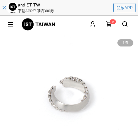
and ST TW
開啟APP
下載APP立即領300券
0
1
/
5