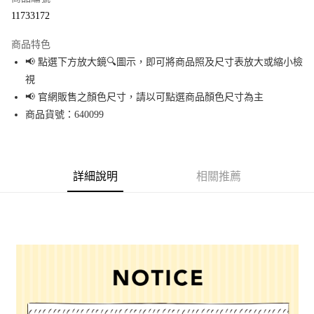
超商取貨付款
11733172
LINE Pay
商品特色
Apple Pay
📢 點選下方放大鏡🔍圖示，即可將商品照及尺寸表放大或縮小檢
視
街口支付
📢 官網販售之顏色尺寸，請以可點選商品顏色尺寸為主
悠遊付
商品貨號：640099
Google Pay
全盈+PAY
詳細說明
相關推薦
大哥付你分期
相關說明
【大哥付你分期使用說明】
AFTEE先享後付
1.本服務由台灣大哥大提供，台灣大哥大用戶可立即使用無須另外申請。
2.付款方式選擇「大哥付你分期」，訂單成立後會自動跳轉到大哥付的交易
相關說明
流程，驗證手機門號後，選擇欲分期的期數、繳款截止日，確認付款後即完
【關於「AFTEE先享後付」】
成交易。
AFTEE先享後付是「在收到商品之後才付款」的支付方式。 讓您購物簡單便
運送方式
3.實際核准額度、可分期數及費用金額請依後續交易確認頁面所載為準。
利好安心！
4.訂單成立30分鐘內，如未前往確認交易或遇審核未通過，訂單將自動取
１．簡單：不需註冊會員、不需綁卡、不需儲值。
全家 取貨付款
消。如遇「轉專審核」未通過狀況，表示未達大哥付你分期系統評分，恕無