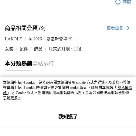
客服
商品相關分類 (9)
查看全部
LAKOLE
☀️ 2026・夏裝新登場 🌴
女裝
配件
飾品
耳夾式耳環、耳釦
本分類熱銷
全站排行
本網站中使用 cookie，欲查詢有關本網站使用 cookie 方式之詳情，及若您不希望
熱門標籤
在電腦上使用 cookie 時應如何變更電腦的 cookie 設定，請參閱本網站「
隱私權條
款
」之 Cookie 聲明。您繼續使用本網站即表示您同意本公司得按本網站使用條款
之 Cookie 聲明使用 cookie。
了解更多 >
我知道了