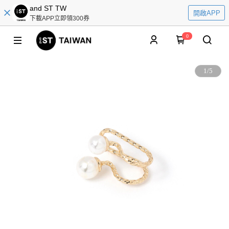
and ST TW
開啟APP
下載APP立即領300券
0
1
/
5