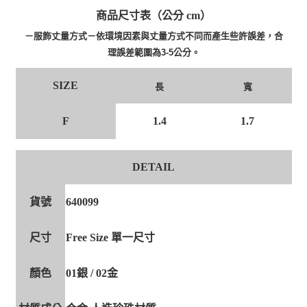
商品尺寸表（公分 cm）
－服飾丈量方式－依環境因素與丈量方式不同而產生些許誤差，合
理誤差範圍為3-5公分。
SIZE
長
寬
F
1.4
1.7
DETAIL
貨號
640099
尺寸
Free Size 單一尺寸
顏色
01銀 / 02金