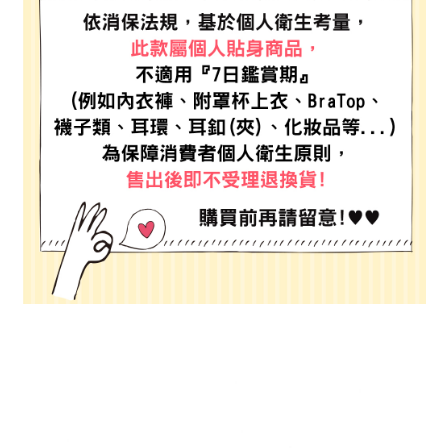
２．便利：只要手機號碼，簡訊認證，即可結帳。
法說明評估內容。
每筆NT$80，滿NT$888(含以上)免運費
３．安心：先確認商品／服務後，再付款。
【繳款方式說明】
1.分期款項不併入電信帳單，「大哥付你分期」於每月結算日後寄送繳費提
付款後 全家取貨
【「AFTEE先享後付」結帳流程】
醒簡訊。
１．於結帳方式選擇「AFTEE先享後付」後，將跳轉至「AFTEE先享後付」
每筆NT$80，滿NT$888(含以上)免運費
2.透過簡訊連結打開帳單後，可選擇「超商條碼／台灣大直營門市／銀行轉
結帳頁面，進行簡訊認證並確認金額後，即可完成結帳。
帳／街口支付／iPASS MONEY」等通路繳費。
２．訂單成立數日內，您將收到繳費通知簡訊。
7-11 取貨付款
３．收到繳費通知簡訊後14天內，點擊此簡訊中的連結，可透過四大超商／
【注意事項】
每筆NT$80，滿NT$1,500(含以上)免運費
ATM／網路銀行／等多元方式進行付款，方視為交易完成。
1.本服務係由「台灣大哥大股份有限公司」（以下簡稱本公司）所提供，讓
※ 請注意：結帳手續完成當下不需立刻繳費，但若您需要取消訂單，請聯絡
用戶於交易時，得透過本服務購買商品或服務，並由商店將買賣／分期付款
付款後 7-11取貨
購買商品的店家。未經商家同意取消之訂單仍視為有效，需透過AFTEE先享
買賣價金債權讓與本公司後，依約使用本公司帳單繳交帳款。
後付繳納相關費用。
每筆NT$80，滿NT$1,500(含以上)免運費
2.基於同意付款使用「大哥付你分期」之契約關係目的，商店將以您的個人
※ 交易是否成功請以「AFTEE先享後付 」之結帳頁面顯示為準，若有關於
資料（包含姓名、電話或地址）提供予台灣大哥大進項蒐集、處理及利用，
是否繳費成功／繳費後需取消欲退款等相關疑問，請聯繫「AFTEE先享後付
宅配
由本公司與您本人進行分期帳單所需資料之確認、核對及更正。
客戶支援中心」
https://netprotections.freshdesk.com/support/home
3.完整用戶服務條款，請詳閱以下連結：
https://oppay.tw/userRule
每筆NT$80，滿NT$1,500(含以上)免運費
【注意事項】
１．透過由恩沛科技股份有限公司提供之「AFTEE先享後付」服務完成之交
易，需依本服務之必要範圍內提供個人資料，並將交易相關給付款項請求債
權轉讓予恩沛科技股份有限公司。
２．關於個人資料處理事宜，請瀏覽以下網址：
https://aftee.tw/terms/#terms3
３．未成年的使用者請事先徵得法定代理人或監護人之同意方可使用
「AFTEE先享後付」，若未經同意申辦者引起之損失，本公司不負相關責
任。
４．使用「AFTEE先享後付」時，將依據個別帳號之用戶狀況，依本公司即