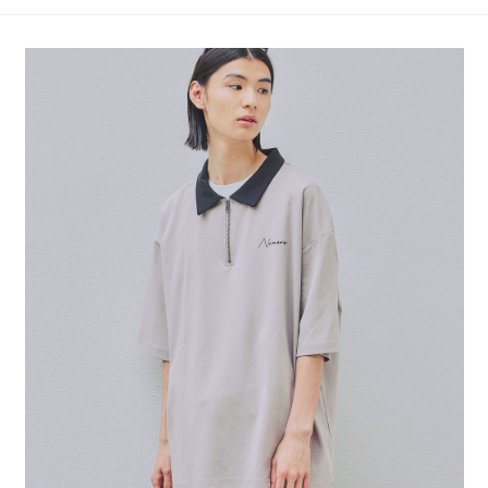
4.訂單成立30分鐘內，如未前往確認交易或遇審核未通過，訂單將自動取
１．簡單：不需註冊會員、不需綁卡、不需儲值。
全家 取貨付款
消。如遇「轉專審核」未通過狀況，表示未達大哥付你分期系統評分，恕無
２．便利：只要手機號碼，簡訊認證，即可結帳。
法說明評估內容。
每筆NT$80，滿NT$888(含以上)免運費
３．安心：先確認商品／服務後，再付款。
【繳款方式說明】
1.分期款項不併入電信帳單，「大哥付你分期」於每月結算日後寄送繳費提
付款後 全家取貨
【「AFTEE先享後付」結帳流程】
醒簡訊。
１．於結帳方式選擇「AFTEE先享後付」後，將跳轉至「AFTEE先享後付」
每筆NT$80，滿NT$888(含以上)免運費
2.透過簡訊連結打開帳單後，可選擇「超商條碼／台灣大直營門市／銀行轉
結帳頁面，進行簡訊認證並確認金額後，即可完成結帳。
帳／街口支付／iPASS MONEY」等通路繳費。
２．訂單成立數日內，您將收到繳費通知簡訊。
7-11 取貨付款
３．收到繳費通知簡訊後14天內，點擊此簡訊中的連結，可透過四大超商／
【注意事項】
每筆NT$80，滿NT$1,500(含以上)免運費
ATM／網路銀行／等多元方式進行付款，方視為交易完成。
1.本服務係由「台灣大哥大股份有限公司」（以下簡稱本公司）所提供，讓
※ 請注意：結帳手續完成當下不需立刻繳費，但若您需要取消訂單，請聯絡
用戶於交易時，得透過本服務購買商品或服務，並由商店將買賣／分期付款
付款後 7-11取貨
購買商品的店家。未經商家同意取消之訂單仍視為有效，需透過AFTEE先享
買賣價金債權讓與本公司後，依約使用本公司帳單繳交帳款。
後付繳納相關費用。
每筆NT$80，滿NT$1,500(含以上)免運費
2.基於同意付款使用「大哥付你分期」之契約關係目的，商店將以您的個人
※ 交易是否成功請以「AFTEE先享後付 」之結帳頁面顯示為準，若有關於
資料（包含姓名、電話或地址）提供予台灣大哥大進項蒐集、處理及利用，
是否繳費成功／繳費後需取消欲退款等相關疑問，請聯繫「AFTEE先享後付
宅配
由本公司與您本人進行分期帳單所需資料之確認、核對及更正。
客戶支援中心」
https://netprotections.freshdesk.com/support/home
3.完整用戶服務條款，請詳閱以下連結：
https://oppay.tw/userRule
每筆NT$80，滿NT$1,500(含以上)免運費
【注意事項】
１．透過由恩沛科技股份有限公司提供之「AFTEE先享後付」服務完成之交
易，需依本服務之必要範圍內提供個人資料，並將交易相關給付款項請求債
權轉讓予恩沛科技股份有限公司。
２．關於個人資料處理事宜，請瀏覽以下網址：
https://aftee.tw/terms/#terms3
３．未成年的使用者請事先徵得法定代理人或監護人之同意方可使用
「AFTEE先享後付」，若未經同意申辦者引起之損失，本公司不負相關責
任。