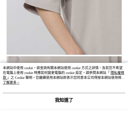
本網站中使用 cookie，欲查詢有關本網站使用 cookie 方式之詳情，及若您不希望
在電腦上使用 cookie 時應如何變更電腦的 cookie 設定，請參閱本網站「
隱私權條
款
」之 Cookie 聲明。您繼續使用本網站即表示您同意本公司得按本網站使用條款
之 Cookie 聲明使用 cookie。
了解更多 >
我知道了