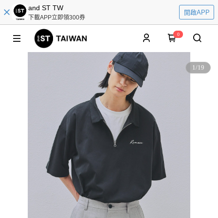
and ST TW
開啟APP
下載APP立即領300券
0
1
/
19