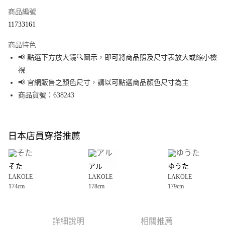
商品編號
超商取貨付款
11733161
LINE Pay
商品特色
Apple Pay
📢 點選下方放大鏡🔍圖示，即可將商品照及尺寸表放大或縮小檢
視
街口支付
📢 官網販售之顏色尺寸，請以可點選商品顏色尺寸為主
悠遊付
商品貨號：638243
Google Pay
全盈+PAY
日本店員穿搭推薦
大哥付你分期
相關說明
そた
アル
ゆうた
【大哥付你分期使用說明】
LAKOLE
LAKOLE
LAKOLE
AFTEE先享後付
1.本服務由台灣大哥大提供，台灣大哥大用戶可立即使用無須另外申請。
174cm
178cm
179cm
2.付款方式選擇「大哥付你分期」，訂單成立後會自動跳轉到大哥付的交易
相關說明
流程，驗證手機門號後，選擇欲分期的期數、繳款截止日，確認付款後即完
【關於「AFTEE先享後付」】
成交易。
AFTEE先享後付是「在收到商品之後才付款」的支付方式。 讓您購物簡單便
運送方式
3.實際核准額度、可分期數及費用金額請依後續交易確認頁面所載為準。
利好安心！
詳細說明
相關推薦