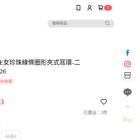
0
OLE女珍珠線條圈形夾式耳環-二
26
888免運
3
已賣出：2件
寸
02金F