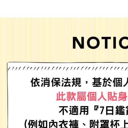
／ATM／
1.本服務
※ 請注意
每筆NT$8
用戶於交
絡購買商品
款買賣價
先享後付
付款後 7-
2.基於同
※ 交易是
每筆NT$8
資料（包
是否繳費成
用，由本
付客戶支
宅配
3.完整用
【注意事
每筆NT$8
１．透過由
交易，需
求債權轉
２．關於
３．未成
「AFTE
任。
４．使用「
即時審查
結果請求
５．嚴禁
形，恩沛
動。