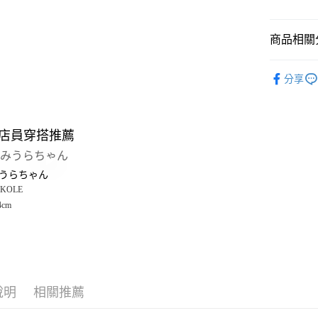
悠遊付
商品相關分
Google Pay
全盈+PAY
LAKOLE
分享
女裝
配
大哥付你
相關說明
男女配件
【大哥付
店員穿搭推薦
AFTEE先
1.本服務
LAKOLE
2.付款方
相關說明
☀️ 2026
流程，驗
【關於「A
うらちゃん
完成交易
AFTEE
LAKOLE
3.實際核
KOLE
便利好安
運送方式
4.訂單成
１．簡單
4cm
🈹 夏季 SU
消。如遇
２．便利
全家 取貨
無法說明
３．安心
LAKOLE
【繳款方
每筆NT$8
1.分期款
LAKOLE
【「AFT
醒簡訊。
付款後 全
１．於結帳
2.透過簡
付」結帳
每筆NT$8
帳／街口支付
說明
相關推薦
２．訂單
３．收到繳
7-11 取貨
【注意事