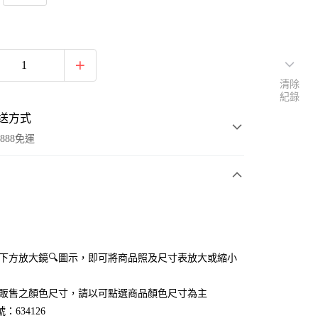
清除
紀錄
送方式
888免運
次付款
付款
點選下方放大鏡🔍圖示，即可將商品照及尺寸表放大或縮小
官網販售之顏色尺寸，請以可點選商品顏色尺寸為主
：634126