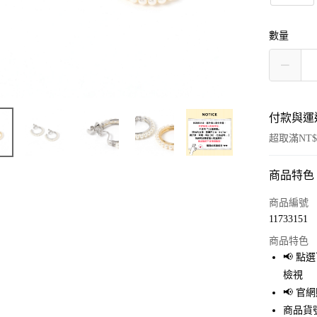
數量
付款與運
超取滿NT$
商品特色
付款方式
信用卡一
商品編號
11733151
超商取貨
商品特色
LINE Pay
📢 
檢視
Apple Pay
📢 
街口支付
商品貨號