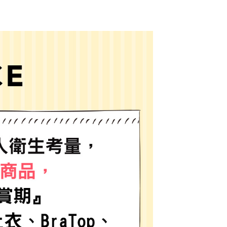
網路銀行／等多元方式進行付款，方視為交易完成。
係由「台灣大哥大股份有限公司」（以下簡稱本公司）所提供，讓
：結帳手續完成當下不需立刻繳費，但若您需要取消訂單，請聯
0，滿NT$1,500(含以上)免運費
易時，得透過本服務購買商品或服務，並由商店將買賣／分期付
的店家。未經商家同意取消之訂單仍視為有效，需透過AFTEE
金債權讓與本公司後，依約使用本公司帳單繳交帳款。
繳納相關費用。
11取貨
意付款使用「大哥付你分期」之契約關係目的，商店將以您的個人
否成功請以「AFTEE先享後付 」之結帳頁面顯示為準，若有關於
0，滿NT$1,500(含以上)免運費
含姓名、電話或地址）提供予台灣大哥大進項蒐集、處理及利
功／繳費後需取消欲退款等相關疑問，請聯繫「AFTEE先享後
公司與您本人進行分期帳單所需資料之確認、核對及更正。
援中心」
https://netprotections.freshdesk.com/support/home
戶服務條款，請詳閱以下連結：
https://oppay.tw/userRule
項】
0，滿NT$1,500(含以上)免運費
恩沛科技股份有限公司提供之「AFTEE先享後付」服務完成之
依本服務之必要範圍內提供個人資料，並將交易相關給付款項請
讓予恩沛科技股份有限公司。
個人資料處理事宜，請瀏覽以下網址：
https://aftee.tw/terms/#terms3
年的使用者請事先徵得法定代理人或監護人之同意方可使用
E先享後付」，若未經同意申辦者引起之損失，本公司不負相關責
AFTEE先享後付」時，將依據個別帳號之用戶狀況，依本公司
核予不同之上限額度；若仍有額度不足之情形，本公司將視審查
用戶進行身份認證。
一人註冊多個帳號或使用他人資訊註冊。若發現惡意使用之情
科技股份有限公司將有權停止該用戶之使用額度並採取法律行