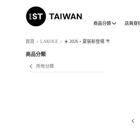
商品分類
店員穿
首頁
LAKOLE
☀️ 2026・夏裝新登場 🌴
商品分類
所有分類