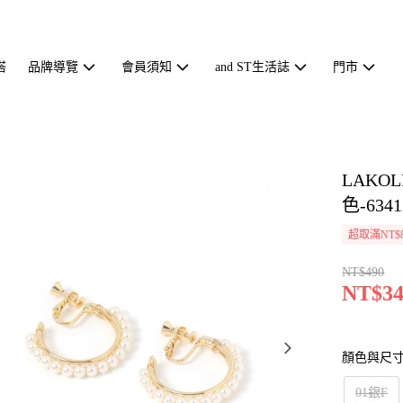
搭
品牌導覽
會員須知
and ST生活誌
門市
LAK
色-6341
超取滿NT$
NT$490
NT$34
顏色與尺
01銀F