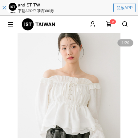
and ST TW
開啟APP
下載APP立即領300券
0
1
/
20