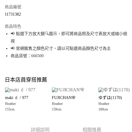
商品編號
超商取貨付款
11731382
LINE Pay
商品特色
Apple Pay
📢 點選下方放大鏡🔍圖示，即可將商品照及尺寸表放大或縮小檢
視
街口支付
📢 官網販售之顏色尺寸，請以可點選商品顏色尺寸為主
悠遊付
商品貨號：666500
Google Pay
全盈+PAY
日本店員穿搭推薦
大哥付你分期
相關說明
maki 🧃 / 977
FUJICHAN🌸
ゆずは(1170)
【大哥付你分期使用說明】
Heather
Heather
Heather
AFTEE先享後付
1.本服務由台灣大哥大提供，台灣大哥大用戶可立即使用無須另外申請。
155cm
159cm
160cm
2.付款方式選擇「大哥付你分期」，訂單成立後會自動跳轉到大哥付的交易
相關說明
流程，驗證手機門號後，選擇欲分期的期數、繳款截止日，確認付款後即完
【關於「AFTEE先享後付」】
成交易。
AFTEE先享後付是「在收到商品之後才付款」的支付方式。 讓您購物簡單便
運送方式
3.實際核准額度、可分期數及費用金額請依後續交易確認頁面所載為準。
利好安心！
詳細說明
相關推薦