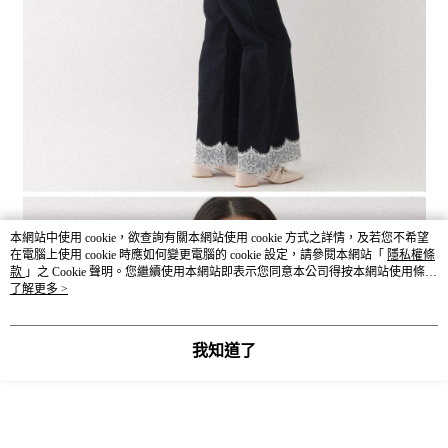
本網站中使用 cookie，欲查詢有關本網站使用 cookie 方式之詳情，及若您不希望
在電腦上使用 cookie 時應如何變更電腦的 cookie 設定，請參閱本網站「
隱私權條
款
」之 Cookie 聲明。您繼續使用本網站即表示您同意本公司得按本網站使用條款
之 Cookie 聲明使用 cookie。
了解更多 >
我知道了