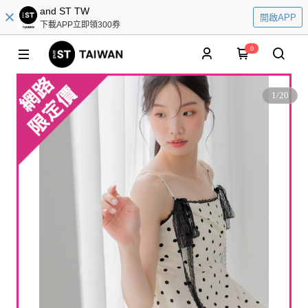
and ST TW
開啟APP
下載APP立即領300券
0
1
/
20