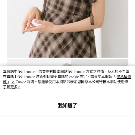
本網站中使用 cookie，欲查詢有關本網站使用 cookie 方式之詳情，及若您不希望
在電腦上使用 cookie 時應如何變更電腦的 cookie 設定，請參閱本網站「
隱私權條
款
」之 Cookie 聲明。您繼續使用本網站即表示您同意本公司得按本網站使用條款
之 Cookie 聲明使用 cookie。
了解更多 >
我知道了