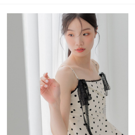
4.訂單成立30分鐘內，如未前往確認交易或遇審核未通過，訂單將自動取
１．簡單：不需註冊會員、不需綁卡、不需儲值。
全家 取貨付款
消。如遇「轉專審核」未通過狀況，表示未達大哥付你分期系統評分，恕無
２．便利：只要手機號碼，簡訊認證，即可結帳。
法說明評估內容。
每筆NT$80，滿NT$888(含以上)免運費
３．安心：先確認商品／服務後，再付款。
【繳款方式說明】
1.分期款項不併入電信帳單，「大哥付你分期」於每月結算日後寄送繳費提
付款後 全家取貨
【「AFTEE先享後付」結帳流程】
醒簡訊。
１．於結帳方式選擇「AFTEE先享後付」後，將跳轉至「AFTEE先享後付」
每筆NT$80，滿NT$888(含以上)免運費
2.透過簡訊連結打開帳單後，可選擇「超商條碼／台灣大直營門市／銀行轉
結帳頁面，進行簡訊認證並確認金額後，即可完成結帳。
帳／街口支付／iPASS MONEY」等通路繳費。
２．訂單成立數日內，您將收到繳費通知簡訊。
7-11 取貨付款
３．收到繳費通知簡訊後14天內，點擊此簡訊中的連結，可透過四大超商／
【注意事項】
每筆NT$80，滿NT$1,500(含以上)免運費
ATM／網路銀行／等多元方式進行付款，方視為交易完成。
1.本服務係由「台灣大哥大股份有限公司」（以下簡稱本公司）所提供，讓
※ 請注意：結帳手續完成當下不需立刻繳費，但若您需要取消訂單，請聯絡
用戶於交易時，得透過本服務購買商品或服務，並由商店將買賣／分期付款
付款後 7-11取貨
購買商品的店家。未經商家同意取消之訂單仍視為有效，需透過AFTEE先享
買賣價金債權讓與本公司後，依約使用本公司帳單繳交帳款。
後付繳納相關費用。
每筆NT$80，滿NT$1,500(含以上)免運費
2.基於同意付款使用「大哥付你分期」之契約關係目的，商店將以您的個人
※ 交易是否成功請以「AFTEE先享後付 」之結帳頁面顯示為準，若有關於
資料（包含姓名、電話或地址）提供予台灣大哥大進項蒐集、處理及利用，
是否繳費成功／繳費後需取消欲退款等相關疑問，請聯繫「AFTEE先享後付
宅配
由本公司與您本人進行分期帳單所需資料之確認、核對及更正。
客戶支援中心」
https://netprotections.freshdesk.com/support/home
3.完整用戶服務條款，請詳閱以下連結：
https://oppay.tw/userRule
每筆NT$80，滿NT$1,500(含以上)免運費
【注意事項】
１．透過由恩沛科技股份有限公司提供之「AFTEE先享後付」服務完成之交
易，需依本服務之必要範圍內提供個人資料，並將交易相關給付款項請求債
權轉讓予恩沛科技股份有限公司。
２．關於個人資料處理事宜，請瀏覽以下網址：
https://aftee.tw/terms/#terms3
３．未成年的使用者請事先徵得法定代理人或監護人之同意方可使用
「AFTEE先享後付」，若未經同意申辦者引起之損失，本公司不負相關責
任。