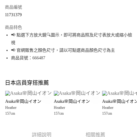
商品編號
超商取貨付款
11731379
LINE Pay
商品特色
Apple Pay
📢 點選下方放大鏡🔍圖示，即可將商品照及尺寸表放大或縮小檢
視
街口支付
📢 官網販售之顏色尺寸，請以可點選商品顏色尺寸為主
悠遊付
商品貨號：666487
Google Pay
全盈+PAY
日本店員穿搭推薦
大哥付你分期
相關說明
Asaka🌸岡山イオン
Asaka🌸岡山イオン
Asaka🌸岡山イオ
【大哥付你分期使用說明】
Heather
Heather
Heather
AFTEE先享後付
1.本服務由台灣大哥大提供，台灣大哥大用戶可立即使用無須另外申請。
157cm
157cm
157cm
2.付款方式選擇「大哥付你分期」，訂單成立後會自動跳轉到大哥付的交易
相關說明
流程，驗證手機門號後，選擇欲分期的期數、繳款截止日，確認付款後即完
【關於「AFTEE先享後付」】
成交易。
AFTEE先享後付是「在收到商品之後才付款」的支付方式。 讓您購物簡單便
運送方式
3.實際核准額度、可分期數及費用金額請依後續交易確認頁面所載為準。
利好安心！
詳細說明
相關推薦