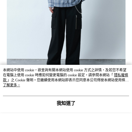
本網站中使用 cookie，欲查詢有關本網站使用 cookie 方式之詳情，及若您不希望
在電腦上使用 cookie 時應如何變更電腦的 cookie 設定，請參閱本網站「
隱私權條
款
」之 Cookie 聲明。您繼續使用本網站即表示您同意本公司得按本網站使用條款
之 Cookie 聲明使用 cookie。
了解更多 >
我知道了