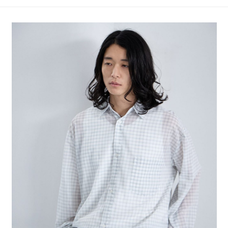
4.訂單成立30分鐘內，如未前往確認交易或遇審核未通過，訂單將自動取
１．簡單：不需註冊會員、不需綁卡、不需儲值。
全家 取貨付款
消。如遇「轉專審核」未通過狀況，表示未達大哥付你分期系統評分，恕無
２．便利：只要手機號碼，簡訊認證，即可結帳。
法說明評估內容。
每筆NT$80，滿NT$888(含以上)免運費
３．安心：先確認商品／服務後，再付款。
【繳款方式說明】
1.分期款項不併入電信帳單，「大哥付你分期」於每月結算日後寄送繳費提
付款後 全家取貨
【「AFTEE先享後付」結帳流程】
醒簡訊。
１．於結帳方式選擇「AFTEE先享後付」後，將跳轉至「AFTEE先享後付」
每筆NT$80，滿NT$888(含以上)免運費
2.透過簡訊連結打開帳單後，可選擇「超商條碼／台灣大直營門市／銀行轉
結帳頁面，進行簡訊認證並確認金額後，即可完成結帳。
帳／街口支付／iPASS MONEY」等通路繳費。
２．訂單成立數日內，您將收到繳費通知簡訊。
7-11 取貨付款
３．收到繳費通知簡訊後14天內，點擊此簡訊中的連結，可透過四大超商／
【注意事項】
每筆NT$80，滿NT$1,500(含以上)免運費
ATM／網路銀行／等多元方式進行付款，方視為交易完成。
1.本服務係由「台灣大哥大股份有限公司」（以下簡稱本公司）所提供，讓
※ 請注意：結帳手續完成當下不需立刻繳費，但若您需要取消訂單，請聯絡
用戶於交易時，得透過本服務購買商品或服務，並由商店將買賣／分期付款
付款後 7-11取貨
購買商品的店家。未經商家同意取消之訂單仍視為有效，需透過AFTEE先享
買賣價金債權讓與本公司後，依約使用本公司帳單繳交帳款。
後付繳納相關費用。
每筆NT$80，滿NT$1,500(含以上)免運費
2.基於同意付款使用「大哥付你分期」之契約關係目的，商店將以您的個人
※ 交易是否成功請以「AFTEE先享後付 」之結帳頁面顯示為準，若有關於
資料（包含姓名、電話或地址）提供予台灣大哥大進項蒐集、處理及利用，
是否繳費成功／繳費後需取消欲退款等相關疑問，請聯繫「AFTEE先享後付
宅配
由本公司與您本人進行分期帳單所需資料之確認、核對及更正。
客戶支援中心」
https://netprotections.freshdesk.com/support/home
3.完整用戶服務條款，請詳閱以下連結：
https://oppay.tw/userRule
每筆NT$80，滿NT$1,500(含以上)免運費
【注意事項】
１．透過由恩沛科技股份有限公司提供之「AFTEE先享後付」服務完成之交
易，需依本服務之必要範圍內提供個人資料，並將交易相關給付款項請求債
權轉讓予恩沛科技股份有限公司。
２．關於個人資料處理事宜，請瀏覽以下網址：
https://aftee.tw/terms/#terms3
３．未成年的使用者請事先徵得法定代理人或監護人之同意方可使用
「AFTEE先享後付」，若未經同意申辦者引起之損失，本公司不負相關責
任。