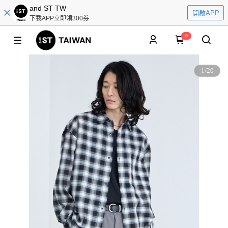
and ST TW
開啟APP
下載APP立即領300券
0
1
/
20