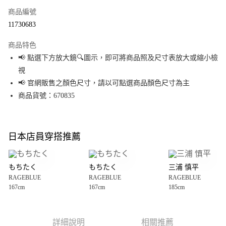
商品編號
超商取貨付款
11730683
LINE Pay
商品特色
Apple Pay
📢 點選下方放大鏡🔍圖示，即可將商品照及尺寸表放大或縮小檢
視
街口支付
📢 官網販售之顏色尺寸，請以可點選商品顏色尺寸為主
悠遊付
商品貨號：670835
Google Pay
全盈+PAY
日本店員穿搭推薦
大哥付你分期
相關說明
もちたく
もちたく
三浦 慎平
【大哥付你分期使用說明】
RAGEBLUE
RAGEBLUE
RAGEBLUE
AFTEE先享後付
1.本服務由台灣大哥大提供，台灣大哥大用戶可立即使用無須另外申請。
167cm
167cm
185cm
2.付款方式選擇「大哥付你分期」，訂單成立後會自動跳轉到大哥付的交易
相關說明
流程，驗證手機門號後，選擇欲分期的期數、繳款截止日，確認付款後即完
【關於「AFTEE先享後付」】
成交易。
AFTEE先享後付是「在收到商品之後才付款」的支付方式。 讓您購物簡單便
運送方式
3.實際核准額度、可分期數及費用金額請依後續交易確認頁面所載為準。
利好安心！
詳細說明
相關推薦