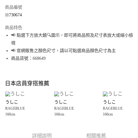
商品編號
超商取貨付款
11730674
LINE Pay
商品特色
Apple Pay
📢 點選下方放大鏡🔍圖示，即可將商品照及尺寸表放大或縮小檢
視
街口支付
📢 官網販售之顏色尺寸，請以可點選商品顏色尺寸為主
悠遊付
商品貨號：668649
Google Pay
全盈+PAY
日本店員穿搭推薦
大哥付你分期
相關說明
うしこ
うしこ
うしこ
【大哥付你分期使用說明】
RAGEBLUE
RAGEBLUE
RAGEBLUE
AFTEE先享後付
1.本服務由台灣大哥大提供，台灣大哥大用戶可立即使用無須另外申請。
160cm
160cm
160cm
2.付款方式選擇「大哥付你分期」，訂單成立後會自動跳轉到大哥付的交易
相關說明
流程，驗證手機門號後，選擇欲分期的期數、繳款截止日，確認付款後即完
【關於「AFTEE先享後付」】
成交易。
AFTEE先享後付是「在收到商品之後才付款」的支付方式。 讓您購物簡單便
運送方式
3.實際核准額度、可分期數及費用金額請依後續交易確認頁面所載為準。
利好安心！
詳細說明
相關推薦