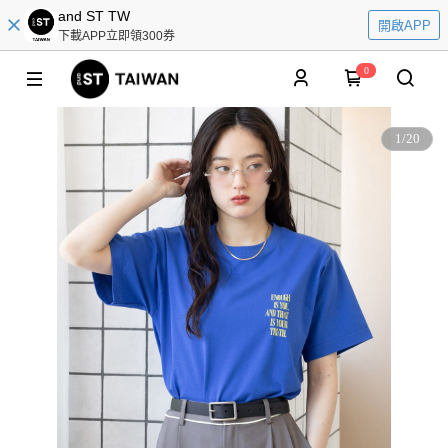
and ST TW
開啟APP
下載APP立即領300券
0
1
/
20