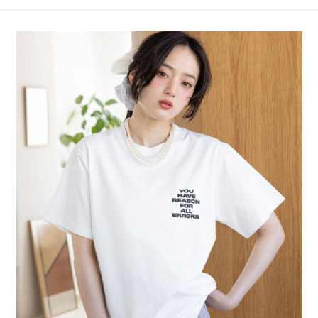
4.訂單成立30分鐘內，如未前往確認交易或遇審核未通過，訂單將自動取
１．簡單：不需註冊會員、不需綁卡、不需儲值。
全家 取貨付款
消。如遇「轉專審核」未通過狀況，表示未達大哥付你分期系統評分，恕無
２．便利：只要手機號碼，簡訊認證，即可結帳。
法說明評估內容。
每筆NT$80，滿NT$888(含以上)免運費
３．安心：先確認商品／服務後，再付款。
【繳款方式說明】
1.分期款項不併入電信帳單，「大哥付你分期」於每月結算日後寄送繳費提
付款後 全家取貨
【「AFTEE先享後付」結帳流程】
醒簡訊。
１．於結帳方式選擇「AFTEE先享後付」後，將跳轉至「AFTEE先享後付」
每筆NT$80，滿NT$888(含以上)免運費
2.透過簡訊連結打開帳單後，可選擇「超商條碼／台灣大直營門市／銀行轉
結帳頁面，進行簡訊認證並確認金額後，即可完成結帳。
帳／街口支付／iPASS MONEY」等通路繳費。
２．訂單成立數日內，您將收到繳費通知簡訊。
7-11 取貨付款
３．收到繳費通知簡訊後14天內，點擊此簡訊中的連結，可透過四大超商／
【注意事項】
每筆NT$80，滿NT$1,500(含以上)免運費
ATM／網路銀行／等多元方式進行付款，方視為交易完成。
1.本服務係由「台灣大哥大股份有限公司」（以下簡稱本公司）所提供，讓
※ 請注意：結帳手續完成當下不需立刻繳費，但若您需要取消訂單，請聯絡
用戶於交易時，得透過本服務購買商品或服務，並由商店將買賣／分期付款
付款後 7-11取貨
購買商品的店家。未經商家同意取消之訂單仍視為有效，需透過AFTEE先享
買賣價金債權讓與本公司後，依約使用本公司帳單繳交帳款。
後付繳納相關費用。
每筆NT$80，滿NT$1,500(含以上)免運費
2.基於同意付款使用「大哥付你分期」之契約關係目的，商店將以您的個人
※ 交易是否成功請以「AFTEE先享後付 」之結帳頁面顯示為準，若有關於
資料（包含姓名、電話或地址）提供予台灣大哥大進項蒐集、處理及利用，
是否繳費成功／繳費後需取消欲退款等相關疑問，請聯繫「AFTEE先享後付
宅配
由本公司與您本人進行分期帳單所需資料之確認、核對及更正。
客戶支援中心」
https://netprotections.freshdesk.com/support/home
3.完整用戶服務條款，請詳閱以下連結：
https://oppay.tw/userRule
每筆NT$80，滿NT$1,500(含以上)免運費
【注意事項】
１．透過由恩沛科技股份有限公司提供之「AFTEE先享後付」服務完成之交
易，需依本服務之必要範圍內提供個人資料，並將交易相關給付款項請求債
權轉讓予恩沛科技股份有限公司。
２．關於個人資料處理事宜，請瀏覽以下網址：
https://aftee.tw/terms/#terms3
３．未成年的使用者請事先徵得法定代理人或監護人之同意方可使用
「AFTEE先享後付」，若未經同意申辦者引起之損失，本公司不負相關責
任。