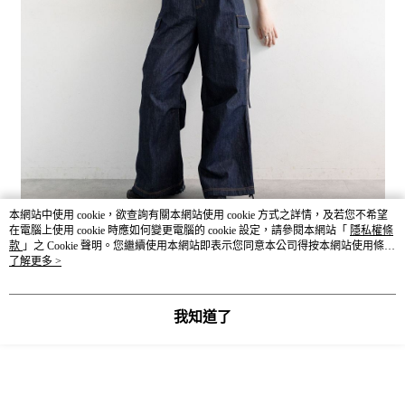
本網站中使用 cookie，欲查詢有關本網站使用 cookie 方式之詳情，及若您不希望
在電腦上使用 cookie 時應如何變更電腦的 cookie 設定，請參閱本網站「
隱私權條
款
」之 Cookie 聲明。您繼續使用本網站即表示您同意本公司得按本網站使用條款
之 Cookie 聲明使用 cookie。
了解更多 >
我知道了