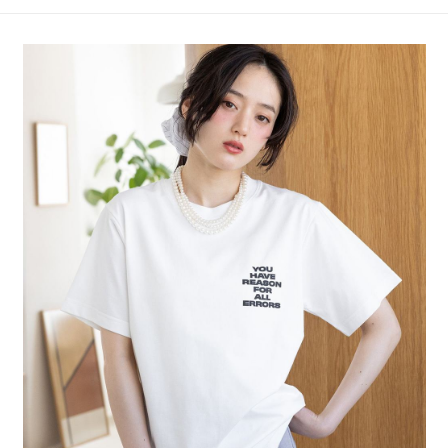
4.訂單成立30分鐘內，如未前往確認交易或遇審核未通過，訂單將自動取
１．簡單：不需註冊會員、不需綁卡、不需儲值。
全家 取貨付款
消。如遇「轉專審核」未通過狀況，表示未達大哥付你分期系統評分，恕無
２．便利：只要手機號碼，簡訊認證，即可結帳。
法說明評估內容。
每筆NT$80，滿NT$888(含以上)免運費
３．安心：先確認商品／服務後，再付款。
【繳款方式說明】
1.分期款項不併入電信帳單，「大哥付你分期」於每月結算日後寄送繳費提
付款後 全家取貨
【「AFTEE先享後付」結帳流程】
醒簡訊。
１．於結帳方式選擇「AFTEE先享後付」後，將跳轉至「AFTEE先享後付」
每筆NT$80，滿NT$888(含以上)免運費
2.透過簡訊連結打開帳單後，可選擇「超商條碼／台灣大直營門市／銀行轉
結帳頁面，進行簡訊認證並確認金額後，即可完成結帳。
帳／街口支付／iPASS MONEY」等通路繳費。
２．訂單成立數日內，您將收到繳費通知簡訊。
7-11 取貨付款
３．收到繳費通知簡訊後14天內，點擊此簡訊中的連結，可透過四大超商／
【注意事項】
每筆NT$80，滿NT$1,500(含以上)免運費
ATM／網路銀行／等多元方式進行付款，方視為交易完成。
1.本服務係由「台灣大哥大股份有限公司」（以下簡稱本公司）所提供，讓
※ 請注意：結帳手續完成當下不需立刻繳費，但若您需要取消訂單，請聯絡
用戶於交易時，得透過本服務購買商品或服務，並由商店將買賣／分期付款
付款後 7-11取貨
購買商品的店家。未經商家同意取消之訂單仍視為有效，需透過AFTEE先享
買賣價金債權讓與本公司後，依約使用本公司帳單繳交帳款。
後付繳納相關費用。
每筆NT$80，滿NT$1,500(含以上)免運費
2.基於同意付款使用「大哥付你分期」之契約關係目的，商店將以您的個人
※ 交易是否成功請以「AFTEE先享後付 」之結帳頁面顯示為準，若有關於
資料（包含姓名、電話或地址）提供予台灣大哥大進項蒐集、處理及利用，
是否繳費成功／繳費後需取消欲退款等相關疑問，請聯繫「AFTEE先享後付
宅配
由本公司與您本人進行分期帳單所需資料之確認、核對及更正。
客戶支援中心」
https://netprotections.freshdesk.com/support/home
3.完整用戶服務條款，請詳閱以下連結：
https://oppay.tw/userRule
每筆NT$80，滿NT$1,500(含以上)免運費
【注意事項】
１．透過由恩沛科技股份有限公司提供之「AFTEE先享後付」服務完成之交
易，需依本服務之必要範圍內提供個人資料，並將交易相關給付款項請求債
權轉讓予恩沛科技股份有限公司。
２．關於個人資料處理事宜，請瀏覽以下網址：
https://aftee.tw/terms/#terms3
３．未成年的使用者請事先徵得法定代理人或監護人之同意方可使用
「AFTEE先享後付」，若未經同意申辦者引起之損失，本公司不負相關責
任。