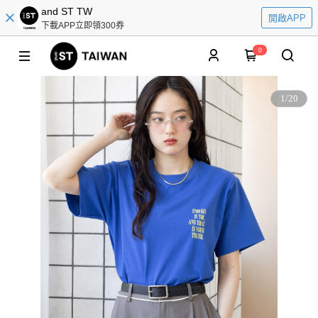
and ST TW
開啟APP
下載APP立即領300券
0
1
/
20