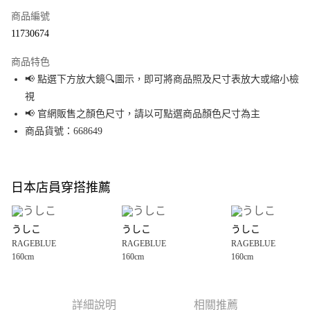
商品編號
超商取貨付款
11730674
LINE Pay
商品特色
Apple Pay
📢 點選下方放大鏡🔍圖示，即可將商品照及尺寸表放大或縮小檢
視
街口支付
📢 官網販售之顏色尺寸，請以可點選商品顏色尺寸為主
悠遊付
商品貨號：668649
Google Pay
全盈+PAY
日本店員穿搭推薦
大哥付你分期
相關說明
うしこ
うしこ
うしこ
【大哥付你分期使用說明】
RAGEBLUE
RAGEBLUE
RAGEBLUE
AFTEE先享後付
1.本服務由台灣大哥大提供，台灣大哥大用戶可立即使用無須另外申請。
160cm
160cm
160cm
2.付款方式選擇「大哥付你分期」，訂單成立後會自動跳轉到大哥付的交易
相關說明
流程，驗證手機門號後，選擇欲分期的期數、繳款截止日，確認付款後即完
【關於「AFTEE先享後付」】
成交易。
AFTEE先享後付是「在收到商品之後才付款」的支付方式。 讓您購物簡單便
運送方式
3.實際核准額度、可分期數及費用金額請依後續交易確認頁面所載為準。
利好安心！
詳細說明
相關推薦