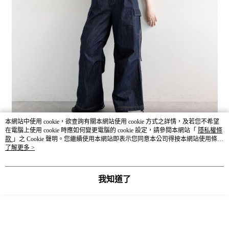
本網站中使用 cookie，欲查詢有關本網站使用 cookie 方式之詳情，及若您不希望
在電腦上使用 cookie 時應如何變更電腦的 cookie 設定，請參閱本網站「
隱私權條
款
」之 Cookie 聲明。您繼續使用本網站即表示您同意本公司得按本網站使用條款
之 Cookie 聲明使用 cookie。
了解更多 >
我知道了