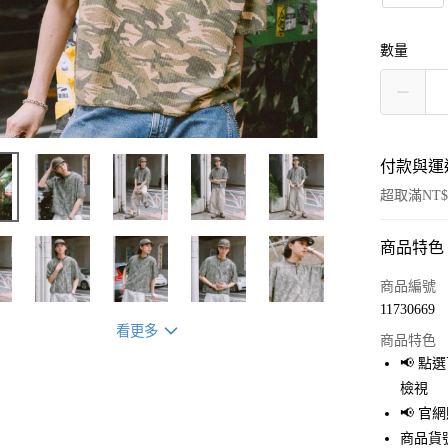
數量
付款與運
超取滿NT$
商品特色
付款方式
信用卡一
商品編號
11730669
超商取貨
看更多
商品特色
LINE Pay
📢 
檢視
Apple Pay
📢 
街口支付
商品貨號