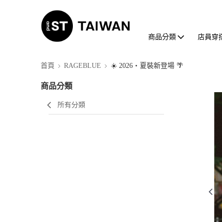
商品分類
店員穿
首頁
RAGEBLUE
☀️ 2026・夏裝新登場 🌴
商品分類
所有分類