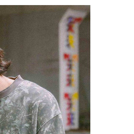
網路銀行／等多元方式進行付款，方視為交易完成。
係由「台灣大哥大股份有限公司」（以下簡稱本公司）所提供，讓
：結帳手續完成當下不需立刻繳費，但若您需要取消訂單，請聯
0，滿NT$1,500(含以上)免運費
易時，得透過本服務購買商品或服務，並由商店將買賣／分期付
的店家。未經商家同意取消之訂單仍視為有效，需透過AFTEE
金債權讓與本公司後，依約使用本公司帳單繳交帳款。
繳納相關費用。
11取貨
意付款使用「大哥付你分期」之契約關係目的，商店將以您的個人
否成功請以「AFTEE先享後付 」之結帳頁面顯示為準，若有關於
0，滿NT$1,500(含以上)免運費
含姓名、電話或地址）提供予台灣大哥大進項蒐集、處理及利
功／繳費後需取消欲退款等相關疑問，請聯繫「AFTEE先享後
公司與您本人進行分期帳單所需資料之確認、核對及更正。
援中心」
https://netprotections.freshdesk.com/support/home
戶服務條款，請詳閱以下連結：
https://oppay.tw/userRule
項】
0，滿NT$1,500(含以上)免運費
恩沛科技股份有限公司提供之「AFTEE先享後付」服務完成之
依本服務之必要範圍內提供個人資料，並將交易相關給付款項請
讓予恩沛科技股份有限公司。
個人資料處理事宜，請瀏覽以下網址：
https://aftee.tw/terms/#terms3
年的使用者請事先徵得法定代理人或監護人之同意方可使用
E先享後付」，若未經同意申辦者引起之損失，本公司不負相關責
AFTEE先享後付」時，將依據個別帳號之用戶狀況，依本公司
核予不同之上限額度；若仍有額度不足之情形，本公司將視審查
用戶進行身份認證。
一人註冊多個帳號或使用他人資訊註冊。若發現惡意使用之情
科技股份有限公司將有權停止該用戶之使用額度並採取法律行