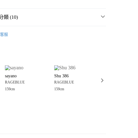
類 (10)
E
☀️ 2026・夏裝新登場 🌴
客服
・夏裝新登場 🌴
RAGEBLUE
分期
MMER SALE ↘️
RAGEBLUE
你分期使用說明】
享後付
由台灣大哥大提供，台灣大哥大用戶可立即使用無須另外申請。
E
🈹 FINAL SALE 4折起 ↘️
式選擇「大哥付你分期」，訂單成立後會自動跳轉到大哥付的交易
E
🎯 五折以下↘超值專區 🈹
證手機門號後，選擇欲分期的期數、繳款截止日，確認付款後即
FTEE先享後付」】
。
sayano
Shu 386
sayano
先享後付是「在收到商品之後才付款」的支付方式。 讓您購物簡單
E
男裝
上衣
T恤
准額度、可分期數及費用金額請依後續交易確認頁面所載為準。
RAGEBLUE
RAGEBLUE
RAGEBLUE
心！
立30分鐘內，如未前往確認交易或遇審核未通過，訂單將自動取
：不需註冊會員、不需綁卡、不需儲值。
159cm
159cm
159cm
E
男裝
上衣
休閒、設計上衣
「轉專審核」未通過狀況，表示未達大哥付你分期系統評分，恕
：只要手機號碼，簡訊認證，即可結帳。
付款
評估內容。
：先確認商品／服務後，再付款。
衣
T恤
式說明】
0，滿NT$1,500(含以上)免運費
項不併入電信帳單，「大哥付你分期」於每月結算日後寄送繳費提
EE先享後付」結帳流程】
衣
休閒、設計上衣
家取貨
方式選擇「AFTEE先享後付」後，將跳轉至「AFTEE先享後
訊連結打開帳單後，可選擇「超商條碼／台灣大直營門市／銀行轉
E
🎯 $990以下↘必搶專區 🈹
頁面，進行簡訊認證並確認金額後，即可完成結帳。
0，滿NT$1,500(含以上)免運費
／iPASS MONEY」等通路繳費。
成立數日內，您將收到繳費通知簡訊。
費通知簡訊後14天內，點擊此簡訊中的連結，可透過四大超商
付款
項】