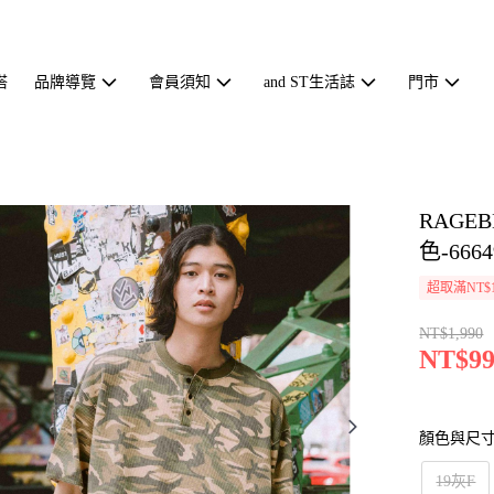
搭
品牌導覽
會員須知
and ST生活誌
門市
RAG
色-6664
超取滿NT$1
NT$1,990
NT$99
顏色與尺
19灰F