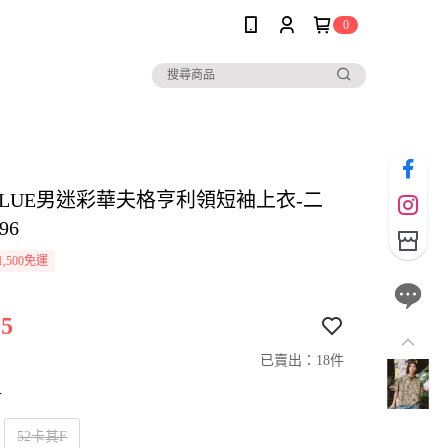
0
EBLUE男迷彩華夫格亨利領短袖上衣-二
96
,500免運
5
已賣出：18件
寸
52卡其F