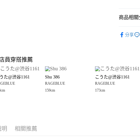
悠遊付
商品相關分
Google Pay
全盈+PAY
RAGEBLU
分享
☀️ 2026
大哥付你
相關說明
🈹 夏季 SU
【大哥付
店員穿搭推薦
AFTEE先
1.本服務
RAGEBLU
2.付款方
相關說明
RAGEBLU
流程，驗
【關於「A
うた@渋谷1161
Shu 386
こうた@渋谷1161
完成交易
AFTEE
RAGEBLU
3.實際核
GEBLUE
RAGEBLUE
RAGEBLUE
便利好安
運送方式
4.訂單成
１．簡單
3cm
159cm
173cm
RAGEBLU
消。如遇
２．便利
全家 取貨
無法說明
３．安心
男裝
上
【繳款方
每筆NT$8
1.分期款
男裝
【「AFT
上
醒簡訊。
付款後 全
１．於結帳
2.透過簡
RAGEBLU
付」結帳
每筆NT$8
帳／街口支付
說明
相關推薦
２．訂單
３．收到繳
7-11 取貨
【注意事