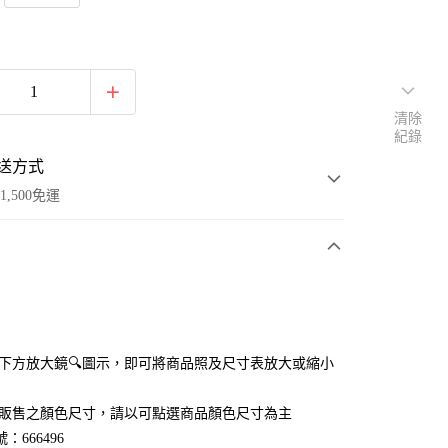
清除
紀錄
送方式
1,500免運
次付款
付款
點選下方放大鏡🔍圖示，即可將商品照及尺寸表放大或縮小
官網販售之顏色尺寸，請以可點選商品顏色尺寸為主
：666496