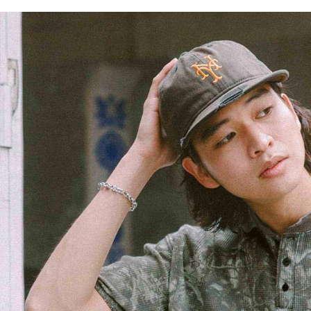
／ATM／
1.本服務
※ 請注意
每筆NT$8
用戶於交
絡購買商品
款買賣價
先享後付
付款後 7-
2.基於同
※ 交易是
每筆NT$8
資料（包
是否繳費成
用，由本
付客戶支
宅配
3.完整用
【注意事
每筆NT$8
１．透過由
交易，需
求債權轉
２．關於
３．未成
「AFTE
任。
４．使用「
即時審查
結果請求
５．嚴禁
形，恩沛
動。