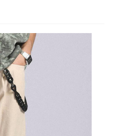
EE先享後付」結帳流程】
家取貨
方式選擇「AFTEE先享後付」後，將跳轉至「AFTEE先享後
訊連結打開帳單後，可選擇「超商條碼／台灣大直營門市／銀行轉
頁面，進行簡訊認證並確認金額後，即可完成結帳。
0，滿NT$888(含以上)免運費
／iPASS MONEY」等通路繳費。
成立數日內，您將收到繳費通知簡訊。
費通知簡訊後14天內，點擊此簡訊中的連結，可透過四大超商
付款
項】
網路銀行／等多元方式進行付款，方視為交易完成。
係由「台灣大哥大股份有限公司」（以下簡稱本公司）所提供，讓
：結帳手續完成當下不需立刻繳費，但若您需要取消訂單，請聯
0，滿NT$1,500(含以上)免運費
易時，得透過本服務購買商品或服務，並由商店將買賣／分期付
的店家。未經商家同意取消之訂單仍視為有效，需透過AFTEE
金債權讓與本公司後，依約使用本公司帳單繳交帳款。
繳納相關費用。
11取貨
意付款使用「大哥付你分期」之契約關係目的，商店將以您的個人
否成功請以「AFTEE先享後付 」之結帳頁面顯示為準，若有關於
0，滿NT$1,500(含以上)免運費
含姓名、電話或地址）提供予台灣大哥大進項蒐集、處理及利
功／繳費後需取消欲退款等相關疑問，請聯繫「AFTEE先享後
公司與您本人進行分期帳單所需資料之確認、核對及更正。
援中心」
https://netprotections.freshdesk.com/support/home
戶服務條款，請詳閱以下連結：
https://oppay.tw/userRule
項】
0，滿NT$1,500(含以上)免運費
恩沛科技股份有限公司提供之「AFTEE先享後付」服務完成之
依本服務之必要範圍內提供個人資料，並將交易相關給付款項請
讓予恩沛科技股份有限公司。
個人資料處理事宜，請瀏覽以下網址：
https://aftee.tw/terms/#terms3
年的使用者請事先徵得法定代理人或監護人之同意方可使用
E先享後付」，若未經同意申辦者引起之損失，本公司不負相關責
AFTEE先享後付」時，將依據個別帳號之用戶狀況，依本公司
核予不同之上限額度；若仍有額度不足之情形，本公司將視審查
用戶進行身份認證。
一人註冊多個帳號或使用他人資訊註冊。若發現惡意使用之情