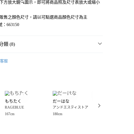
點選下方放大鏡🔍圖示，即可將商品照及尺寸表放大或縮小
官網販售之顏色尺寸，請以可點選商品顏色尺寸為主
：663150
類 (8)
E
☀️ 2026・夏裝新登場 🌴
客服
・夏裝新登場 🌴
RAGEBLUE
分期
MMER SALE ↘️
RAGEBLUE
你分期使用說明】
享後付
由台灣大哥大提供，台灣大哥大用戶可立即使用無須另外申請。
E
🈹 FINAL SALE 4折起 ↘️
式選擇「大哥付你分期」，訂單成立後會自動跳轉到大哥付的交易
E
🎯 五折以下↘超值專區 🈹
證手機門號後，選擇欲分期的期數、繳款截止日，確認付款後即
FTEE先享後付」】
。
もちたく
だーはな
だーはな
先享後付是「在收到商品之後才付款」的支付方式。 讓您購物簡單
E
男裝
褲
准額度、可分期數及費用金額請依後續交易確認頁面所載為準。
RAGEBLUE
アンドエスティストア
アンドエスティスト
心！
立30分鐘內，如未前往確認交易或遇審核未通過，訂單將自動取
：不需註冊會員、不需綁卡、不需儲值。
167cm
180cm
180cm
長褲
「轉專審核」未通過狀況，表示未達大哥付你分期系統評分，恕
：只要手機號碼，簡訊認證，即可結帳。
付款
評估內容。
：先確認商品／服務後，再付款。
丹寧褲、牛仔褲
式說明】
0，滿NT$888(含以上)免運費
項不併入電信帳單，「大哥付你分期」於每月結算日後寄送繳費提