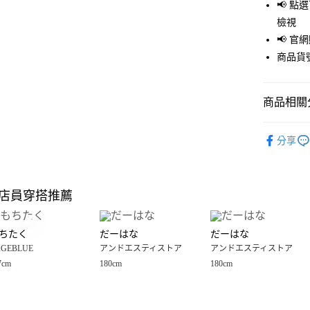
LINE Pay
📢 
檢視
Apple Pay
📢 
街口支付
商品貨號
悠遊付
商品相關分
Google Pay
全盈+PAY
RAGEBLU
分享
☀️ 2026
大哥付你
相關說明
🈹 夏季 SU
【大哥付
店員穿搭推薦
AFTEE先
1.本服務
RAGEBLU
2.付款方
相關說明
RAGEBLU
流程，驗
【關於「A
ちたく
だーはな
だーはな
完成交易
AFTEE
RAGEBLU
3.實際核
GEBLUE
アンドエスティストア
アンドエスティストア
便利好安
運送方式
4.訂單成
１．簡單
7cm
180cm
180cm
男裝
褲
消。如遇
２．便利
全家 取貨
無法說明
３．安心
男裝
褲
【繳款方
每筆NT$8
1.分期款