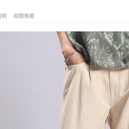
【「AFT
醒簡訊。
付款後 全
１．於結帳
2.透過簡
付」結帳
每筆NT$8
帳／街口支付
說明
相關推薦
２．訂單
３．收到繳
7-11 取貨
【注意事
／ATM／
1.本服務
※ 請注意
每筆NT$8
用戶於交
絡購買商品
款買賣價
先享後付
付款後 7-
2.基於同
※ 交易是
每筆NT$8
資料（包
是否繳費成
用，由本
付客戶支
宅配
3.完整用
【注意事
每筆NT$8
１．透過由
交易，需
求債權轉
２．關於
３．未成
「AFTE
任。
４．使用「
即時審查
結果請求
５．嚴禁