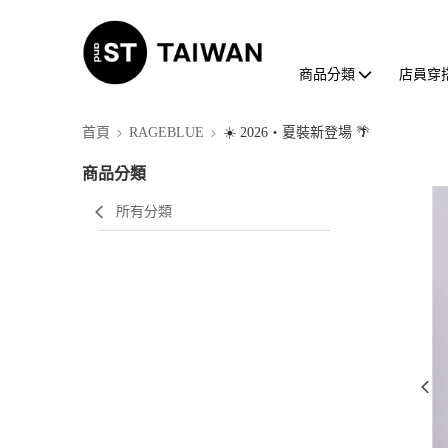
商品分類
店員穿
首頁
RAGEBLUE
☀️ 2026・夏裝新登場 🌴
商品分類
所有分類