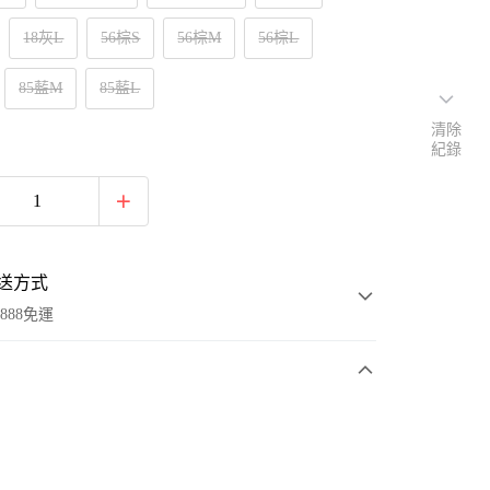
18灰L
56棕S
56棕M
56棕L
85藍M
85藍L
清除
紀錄
送方式
888免運
次付款
付款