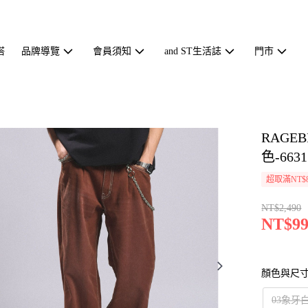
搭
品牌導覽
會員須知
and ST生活誌
門市
RAG
色-6631
超取滿NT$
NT$2,490
NT$99
顏色與尺
03象牙