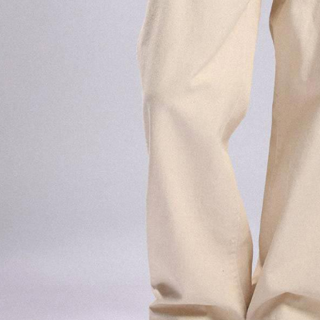
形，恩沛
動。