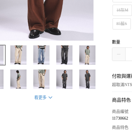
18灰M
85藍S
數量
付款與運
超取滿NT$
看更多
商品特色
付款方式
信用卡一
商品編號
11730662
超商取貨
商品特色