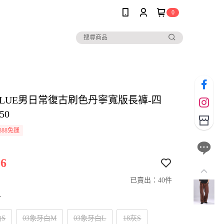
0
EBLUE男日常復古刷色丹寧寬版長褲-四
50
888免運
6
已賣出：40件
寸
白S
03象牙白M
03象牙白L
18灰S