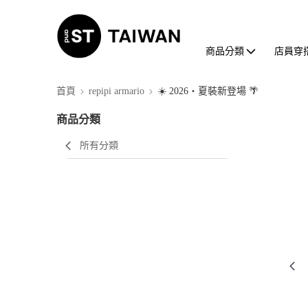
商品分類
店員穿
首頁
repipi armario
☀️ 2026・夏裝新登場 🌴
商品分類
所有分類