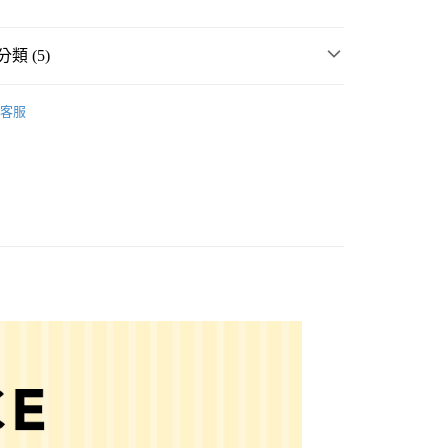
類 (5)
rio
☀️ 2026・夏裝新登場 🌴
客服
・夏裝新登場 🌴
repipi armario
分期
件
襪
你分期使用說明】
享後付
由台灣大哥大提供，台灣大哥大用戶可立即使用無須另外申請。
襪
式選擇「大哥付你分期」，訂單成立後會自動跳轉到大哥付的交易
rio
女裝
配件
襪
證手機門號後，選擇欲分期的期數、繳款截止日，確認付款後即
FTEE先享後付」】
。
先享後付是「在收到商品之後才付款」的支付方式。 讓您購物簡單
准額度、可分期數及費用金額請依後續交易確認頁面所載為準。
心！
立30分鐘內，如未前往確認交易或遇審核未通過，訂單將自動取
：不需註冊會員、不需綁卡、不需儲值。
「轉專審核」未通過狀況，表示未達大哥付你分期系統評分，恕
：只要手機號碼，簡訊認證，即可結帳。
付款
評估內容。
：先確認商品／服務後，再付款。
式說明】
0，滿NT$888(含以上)免運費
項不併入電信帳單，「大哥付你分期」於每月結算日後寄送繳費提
EE先享後付」結帳流程】
家取貨
方式選擇「AFTEE先享後付」後，將跳轉至「AFTEE先享後
訊連結打開帳單後，可選擇「超商條碼／台灣大直營門市／銀行轉
頁面，進行簡訊認證並確認金額後，即可完成結帳。
0，滿NT$888(含以上)免運費
／iPASS MONEY」等通路繳費。
成立數日內，您將收到繳費通知簡訊。
費通知簡訊後14天內，點擊此簡訊中的連結，可透過四大超商
付款
項】