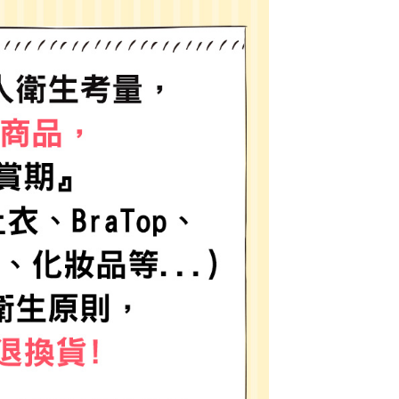
網路銀行／等多元方式進行付款，方視為交易完成。
係由「台灣大哥大股份有限公司」（以下簡稱本公司）所提供，讓
：結帳手續完成當下不需立刻繳費，但若您需要取消訂單，請聯
0，滿NT$1,500(含以上)免運費
易時，得透過本服務購買商品或服務，並由商店將買賣／分期付
的店家。未經商家同意取消之訂單仍視為有效，需透過AFTEE
金債權讓與本公司後，依約使用本公司帳單繳交帳款。
繳納相關費用。
11取貨
意付款使用「大哥付你分期」之契約關係目的，商店將以您的個人
否成功請以「AFTEE先享後付 」之結帳頁面顯示為準，若有關於
0，滿NT$1,500(含以上)免運費
含姓名、電話或地址）提供予台灣大哥大進項蒐集、處理及利
功／繳費後需取消欲退款等相關疑問，請聯繫「AFTEE先享後
公司與您本人進行分期帳單所需資料之確認、核對及更正。
援中心」
https://netprotections.freshdesk.com/support/home
戶服務條款，請詳閱以下連結：
https://oppay.tw/userRule
項】
0，滿NT$1,500(含以上)免運費
恩沛科技股份有限公司提供之「AFTEE先享後付」服務完成之
依本服務之必要範圍內提供個人資料，並將交易相關給付款項請
讓予恩沛科技股份有限公司。
個人資料處理事宜，請瀏覽以下網址：
https://aftee.tw/terms/#terms3
年的使用者請事先徵得法定代理人或監護人之同意方可使用
E先享後付」，若未經同意申辦者引起之損失，本公司不負相關責
AFTEE先享後付」時，將依據個別帳號之用戶狀況，依本公司
核予不同之上限額度；若仍有額度不足之情形，本公司將視審查
用戶進行身份認證。
一人註冊多個帳號或使用他人資訊註冊。若發現惡意使用之情
科技股份有限公司將有權停止該用戶之使用額度並採取法律行