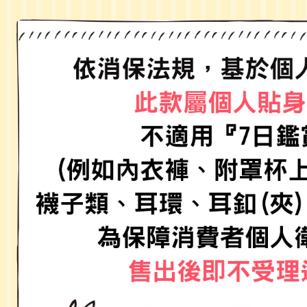
／ATM／
1.本服務
※ 請注意
每筆NT$8
用戶於交
絡購買商品
款買賣價
先享後付
付款後 7-
2.基於同
※ 交易是
每筆NT$8
資料（包
是否繳費成
用，由本
付客戶支
宅配
3.完整用
【注意事
每筆NT$8
１．透過由
交易，需
求債權轉
２．關於
３．未成
「AFTE
任。
４．使用「
即時審查
結果請求
５．嚴禁
形，恩沛
動。