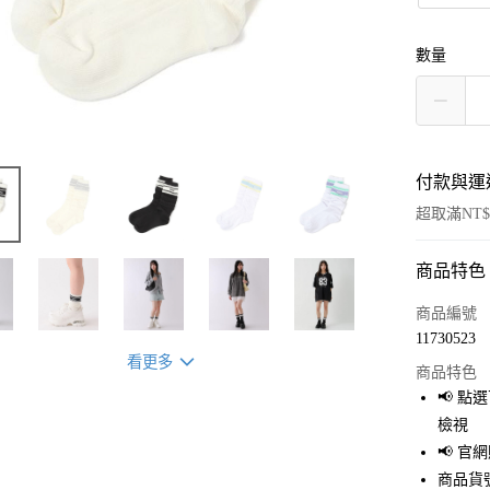
數量
付款與運
超取滿NT$
商品特色
付款方式
信用卡一
商品編號
11730523
超商取貨
看更多
商品特色
LINE Pay
📢 
檢視
Apple Pay
📢 
街口支付
商品貨號