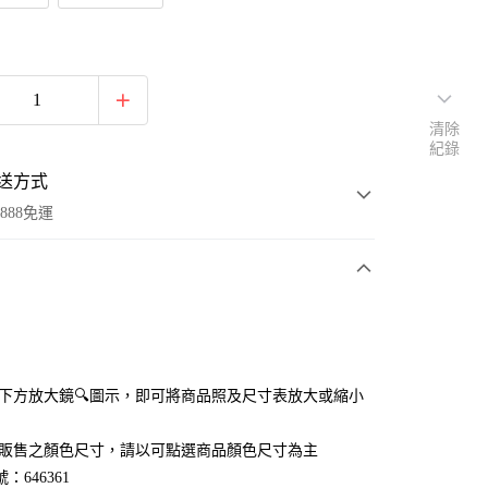
清除
紀錄
送方式
888免運
次付款
付款
點選下方放大鏡🔍圖示，即可將商品照及尺寸表放大或縮小
官網販售之顏色尺寸，請以可點選商品顏色尺寸為主
：646361