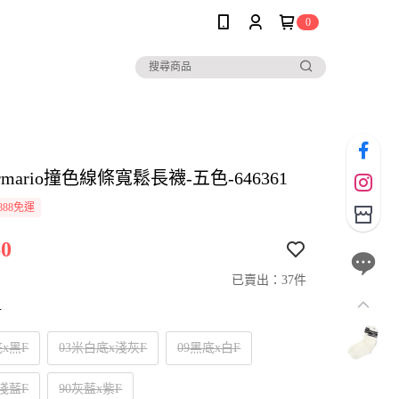
0
i armario撞色線條寬鬆長襪-五色-646361
888免運
0
已賣出：37件
寸
底x黑F
03米白底x淺灰F
09黑底x白F
x淺藍F
90灰藍x紫F