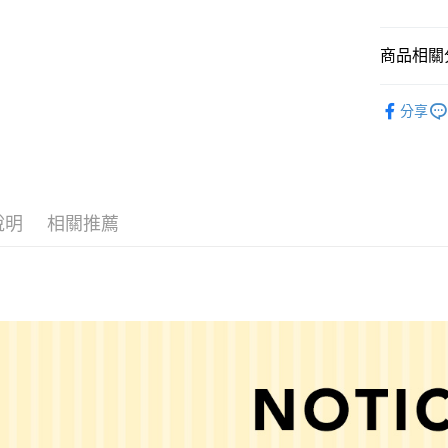
悠遊付
商品相關分
Google Pay
全盈+PAY
repipi arma
分享
☀️ 2026
大哥付你
相關說明
女裝
配
【大哥付
AFTEE先
1.本服務
男女配件
2.付款方
相關說明
說明
相關推薦
repipi arma
流程，驗
【關於「A
完成交易
AFTEE
3.實際核
便利好安
運送方式
4.訂單成
１．簡單
消。如遇
２．便利
全家 取貨
無法說明
３．安心
【繳款方
每筆NT$8
1.分期款
【「AFT
醒簡訊。
付款後 全
１．於結帳
2.透過簡
付」結帳
每筆NT$8
帳／街口支付
２．訂單
３．收到繳
7-11 取貨
【注意事