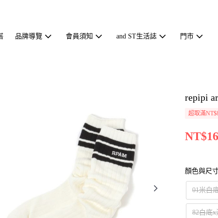
搭
品牌導覽
會員須知
and ST生活誌
門市
repip
超取滿NT$
NT$16
顏色與尺
01米白
82白底