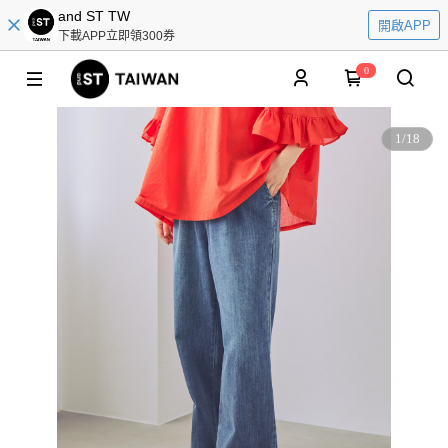
and ST TW
開啟APP
下載APP立即領300券
0
1
/
18