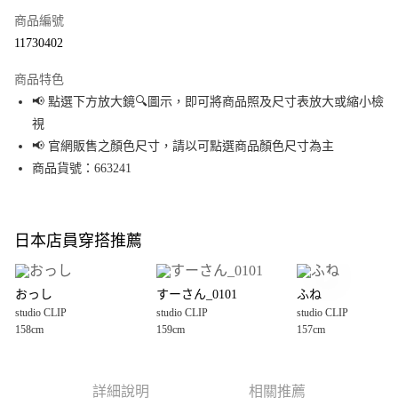
商品編號
超商取貨付款
11730402
LINE Pay
商品特色
Apple Pay
📢 點選下方放大鏡🔍圖示，即可將商品照及尺寸表放大或縮小檢
視
街口支付
📢 官網販售之顏色尺寸，請以可點選商品顏色尺寸為主
悠遊付
商品貨號：663241
Google Pay
全盈+PAY
日本店員穿搭推薦
大哥付你分期
相關說明
おっし
すーさん_0101
ふね
【大哥付你分期使用說明】
studio CLIP
studio CLIP
studio CLIP
AFTEE先享後付
1.本服務由台灣大哥大提供，台灣大哥大用戶可立即使用無須另外申請。
158cm
159cm
157cm
2.付款方式選擇「大哥付你分期」，訂單成立後會自動跳轉到大哥付的交易
相關說明
流程，驗證手機門號後，選擇欲分期的期數、繳款截止日，確認付款後即完
【關於「AFTEE先享後付」】
成交易。
AFTEE先享後付是「在收到商品之後才付款」的支付方式。 讓您購物簡單便
運送方式
3.實際核准額度、可分期數及費用金額請依後續交易確認頁面所載為準。
利好安心！
詳細說明
相關推薦