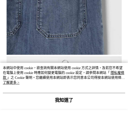
本網站中使用 cookie，欲查詢有關本網站使用 cookie 方式之詳情，及若您不希望
在電腦上使用 cookie 時應如何變更電腦的 cookie 設定，請參閱本網站「
隱私權條
款
」之 Cookie 聲明。您繼續使用本網站即表示您同意本公司得按本網站使用條款
之 Cookie 聲明使用 cookie。
了解更多 >
我知道了