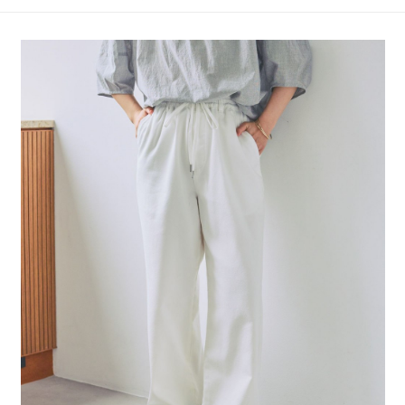
4.訂單成立30分鐘內，如未前往確認交易或遇審核未通過，訂單將自動取
１．簡單：不需註冊會員、不需綁卡、不需儲值。
全家 取貨付款
消。如遇「轉專審核」未通過狀況，表示未達大哥付你分期系統評分，恕無
２．便利：只要手機號碼，簡訊認證，即可結帳。
法說明評估內容。
每筆NT$80，滿NT$1,500(含以上)免運費
３．安心：先確認商品／服務後，再付款。
【繳款方式說明】
1.分期款項不併入電信帳單，「大哥付你分期」於每月結算日後寄送繳費提
付款後 全家取貨
【「AFTEE先享後付」結帳流程】
醒簡訊。
１．於結帳方式選擇「AFTEE先享後付」後，將跳轉至「AFTEE先享後付」
每筆NT$80，滿NT$1,500(含以上)免運費
2.透過簡訊連結打開帳單後，可選擇「超商條碼／台灣大直營門市／銀行轉
結帳頁面，進行簡訊認證並確認金額後，即可完成結帳。
帳／街口支付／iPASS MONEY」等通路繳費。
２．訂單成立數日內，您將收到繳費通知簡訊。
7-11 取貨付款
３．收到繳費通知簡訊後14天內，點擊此簡訊中的連結，可透過四大超商／
【注意事項】
每筆NT$80，滿NT$1,500(含以上)免運費
ATM／網路銀行／等多元方式進行付款，方視為交易完成。
1.本服務係由「台灣大哥大股份有限公司」（以下簡稱本公司）所提供，讓
※ 請注意：結帳手續完成當下不需立刻繳費，但若您需要取消訂單，請聯絡
用戶於交易時，得透過本服務購買商品或服務，並由商店將買賣／分期付款
付款後 7-11取貨
購買商品的店家。未經商家同意取消之訂單仍視為有效，需透過AFTEE先享
買賣價金債權讓與本公司後，依約使用本公司帳單繳交帳款。
後付繳納相關費用。
每筆NT$80，滿NT$1,500(含以上)免運費
2.基於同意付款使用「大哥付你分期」之契約關係目的，商店將以您的個人
※ 交易是否成功請以「AFTEE先享後付 」之結帳頁面顯示為準，若有關於
資料（包含姓名、電話或地址）提供予台灣大哥大進項蒐集、處理及利用，
是否繳費成功／繳費後需取消欲退款等相關疑問，請聯繫「AFTEE先享後付
宅配
由本公司與您本人進行分期帳單所需資料之確認、核對及更正。
客戶支援中心」
https://netprotections.freshdesk.com/support/home
3.完整用戶服務條款，請詳閱以下連結：
https://oppay.tw/userRule
每筆NT$80，滿NT$1,500(含以上)免運費
【注意事項】
１．透過由恩沛科技股份有限公司提供之「AFTEE先享後付」服務完成之交
易，需依本服務之必要範圍內提供個人資料，並將交易相關給付款項請求債
權轉讓予恩沛科技股份有限公司。
２．關於個人資料處理事宜，請瀏覽以下網址：
https://aftee.tw/terms/#terms3
３．未成年的使用者請事先徵得法定代理人或監護人之同意方可使用
「AFTEE先享後付」，若未經同意申辦者引起之損失，本公司不負相關責
任。