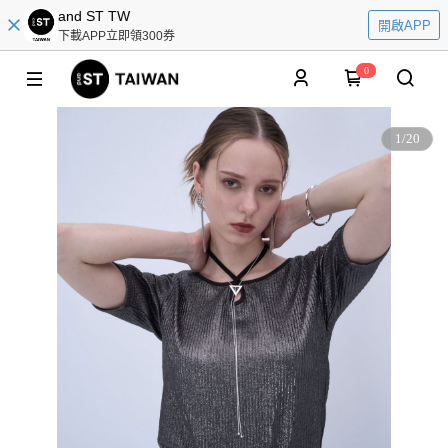
and ST TW
開啟APP
下載APP立即領300券
0
1
/
20