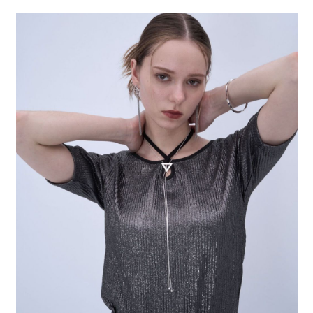
２．便利：只要手機號碼，簡訊認證，即可結帳。
法說明評估內容。
每筆NT$80，滿NT$1,500(含以上)免運費
３．安心：先確認商品／服務後，再付款。
【繳款方式說明】
1.分期款項不併入電信帳單，「大哥付你分期」於每月結算日後寄送繳費提
付款後 全家取貨
【「AFTEE先享後付」結帳流程】
醒簡訊。
１．於結帳方式選擇「AFTEE先享後付」後，將跳轉至「AFTEE先享後付」
每筆NT$80，滿NT$1,500(含以上)免運費
2.透過簡訊連結打開帳單後，可選擇「超商條碼／台灣大直營門市／銀行轉
結帳頁面，進行簡訊認證並確認金額後，即可完成結帳。
帳／街口支付／iPASS MONEY」等通路繳費。
２．訂單成立數日內，您將收到繳費通知簡訊。
7-11 取貨付款
３．收到繳費通知簡訊後14天內，點擊此簡訊中的連結，可透過四大超商／
【注意事項】
每筆NT$80，滿NT$1,500(含以上)免運費
ATM／網路銀行／等多元方式進行付款，方視為交易完成。
1.本服務係由「台灣大哥大股份有限公司」（以下簡稱本公司）所提供，讓
※ 請注意：結帳手續完成當下不需立刻繳費，但若您需要取消訂單，請聯絡
用戶於交易時，得透過本服務購買商品或服務，並由商店將買賣／分期付款
付款後 7-11取貨
購買商品的店家。未經商家同意取消之訂單仍視為有效，需透過AFTEE先享
買賣價金債權讓與本公司後，依約使用本公司帳單繳交帳款。
後付繳納相關費用。
每筆NT$80，滿NT$1,500(含以上)免運費
2.基於同意付款使用「大哥付你分期」之契約關係目的，商店將以您的個人
※ 交易是否成功請以「AFTEE先享後付 」之結帳頁面顯示為準，若有關於
資料（包含姓名、電話或地址）提供予台灣大哥大進項蒐集、處理及利用，
是否繳費成功／繳費後需取消欲退款等相關疑問，請聯繫「AFTEE先享後付
宅配
由本公司與您本人進行分期帳單所需資料之確認、核對及更正。
客戶支援中心」
https://netprotections.freshdesk.com/support/home
3.完整用戶服務條款，請詳閱以下連結：
https://oppay.tw/userRule
每筆NT$80，滿NT$1,500(含以上)免運費
【注意事項】
１．透過由恩沛科技股份有限公司提供之「AFTEE先享後付」服務完成之交
易，需依本服務之必要範圍內提供個人資料，並將交易相關給付款項請求債
權轉讓予恩沛科技股份有限公司。
２．關於個人資料處理事宜，請瀏覽以下網址：
https://aftee.tw/terms/#terms3
３．未成年的使用者請事先徵得法定代理人或監護人之同意方可使用
「AFTEE先享後付」，若未經同意申辦者引起之損失，本公司不負相關責
任。
４．使用「AFTEE先享後付」時，將依據個別帳號之用戶狀況，依本公司即