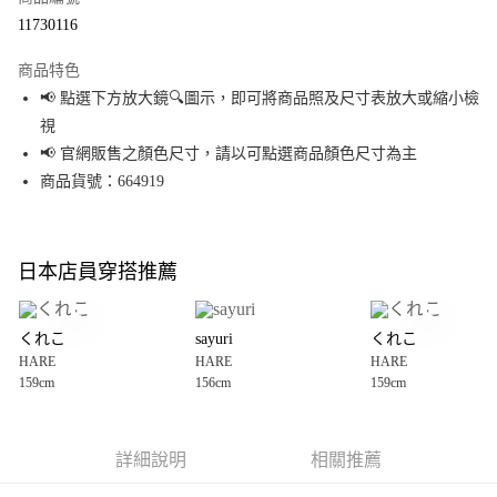
超商取貨付款
11730116
LINE Pay
商品特色
Apple Pay
📢 點選下方放大鏡🔍圖示，即可將商品照及尺寸表放大或縮小檢
視
街口支付
📢 官網販售之顏色尺寸，請以可點選商品顏色尺寸為主
悠遊付
商品貨號：664919
Google Pay
全盈+PAY
日本店員穿搭推薦
大哥付你分期
相關說明
くれこ
sayuri
くれこ
【大哥付你分期使用說明】
HARE
HARE
HARE
AFTEE先享後付
1.本服務由台灣大哥大提供，台灣大哥大用戶可立即使用無須另外申請。
159cm
156cm
159cm
2.付款方式選擇「大哥付你分期」，訂單成立後會自動跳轉到大哥付的交易
相關說明
流程，驗證手機門號後，選擇欲分期的期數、繳款截止日，確認付款後即完
【關於「AFTEE先享後付」】
成交易。
AFTEE先享後付是「在收到商品之後才付款」的支付方式。 讓您購物簡單便
運送方式
3.實際核准額度、可分期數及費用金額請依後續交易確認頁面所載為準。
利好安心！
詳細說明
相關推薦
4.訂單成立30分鐘內，如未前往確認交易或遇審核未通過，訂單將自動取
１．簡單：不需註冊會員、不需綁卡、不需儲值。
全家 取貨付款
消。如遇「轉專審核」未通過狀況，表示未達大哥付你分期系統評分，恕無