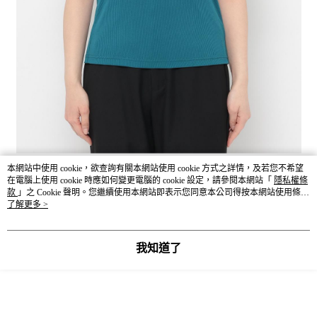
本網站中使用 cookie，欲查詢有關本網站使用 cookie 方式之詳情，及若您不希望
在電腦上使用 cookie 時應如何變更電腦的 cookie 設定，請參閱本網站「
隱私權條
款
」之 Cookie 聲明。您繼續使用本網站即表示您同意本公司得按本網站使用條款
之 Cookie 聲明使用 cookie。
了解更多 >
我知道了