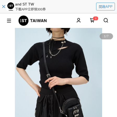
and ST TW
開啟APP
下載APP立即領300券
0
1
/
7