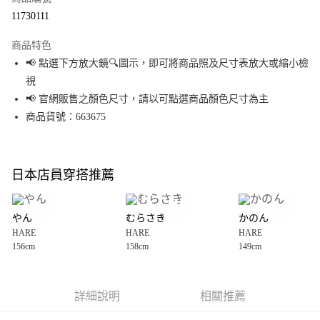
超商取貨付款
11730111
LINE Pay
商品特色
Apple Pay
📢 點選下方放大鏡🔍圖示，即可將商品照及尺寸表放大或縮小檢
視
街口支付
📢 官網販售之顏色尺寸，請以可點選商品顏色尺寸為主
悠遊付
商品貨號：663675
Google Pay
全盈+PAY
日本店員穿搭推薦
大哥付你分期
相關說明
やん
むらさき
かのん
【大哥付你分期使用說明】
HARE
HARE
HARE
AFTEE先享後付
1.本服務由台灣大哥大提供，台灣大哥大用戶可立即使用無須另外申請。
156cm
158cm
149cm
2.付款方式選擇「大哥付你分期」，訂單成立後會自動跳轉到大哥付的交易
相關說明
流程，驗證手機門號後，選擇欲分期的期數、繳款截止日，確認付款後即完
【關於「AFTEE先享後付」】
成交易。
AFTEE先享後付是「在收到商品之後才付款」的支付方式。 讓您購物簡單便
運送方式
3.實際核准額度、可分期數及費用金額請依後續交易確認頁面所載為準。
利好安心！
詳細說明
相關推薦
4.訂單成立30分鐘內，如未前往確認交易或遇審核未通過，訂單將自動取
１．簡單：不需註冊會員、不需綁卡、不需儲值。
全家 取貨付款
消。如遇「轉專審核」未通過狀況，表示未達大哥付你分期系統評分，恕無