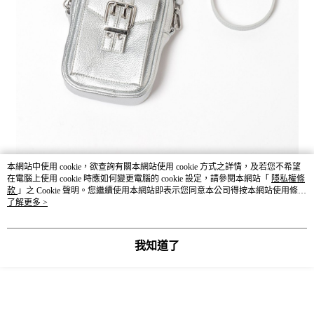
本網站中使用 cookie，欲查詢有關本網站使用 cookie 方式之詳情，及若您不希望
在電腦上使用 cookie 時應如何變更電腦的 cookie 設定，請參閱本網站「
隱私權條
款
」之 Cookie 聲明。您繼續使用本網站即表示您同意本公司得按本網站使用條款
之 Cookie 聲明使用 cookie。
了解更多 >
我知道了