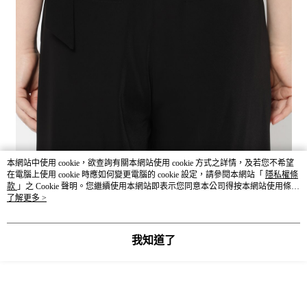
本網站中使用 cookie，欲查詢有關本網站使用 cookie 方式之詳情，及若您不希望
在電腦上使用 cookie 時應如何變更電腦的 cookie 設定，請參閱本網站「
隱私權條
款
」之 Cookie 聲明。您繼續使用本網站即表示您同意本公司得按本網站使用條款
之 Cookie 聲明使用 cookie。
了解更多 >
我知道了