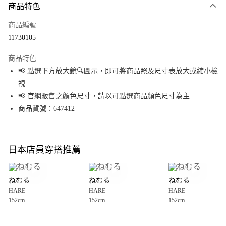
商品特色
信用卡一次付款
商品編號
超商取貨付款
11730105
LINE Pay
商品特色
Apple Pay
📢 點選下方放大鏡🔍圖示，即可將商品照及尺寸表放大或縮小檢
視
街口支付
📢 官網販售之顏色尺寸，請以可點選商品顏色尺寸為主
悠遊付
商品貨號：647412
Google Pay
全盈+PAY
日本店員穿搭推薦
大哥付你分期
相關說明
ねむる
ねむる
ねむる
【大哥付你分期使用說明】
HARE
HARE
HARE
AFTEE先享後付
1.本服務由台灣大哥大提供，台灣大哥大用戶可立即使用無須另外申請。
152cm
152cm
152cm
2.付款方式選擇「大哥付你分期」，訂單成立後會自動跳轉到大哥付的交易
相關說明
流程，驗證手機門號後，選擇欲分期的期數、繳款截止日，確認付款後即完
【關於「AFTEE先享後付」】
成交易。
AFTEE先享後付是「在收到商品之後才付款」的支付方式。 讓您購物簡單便