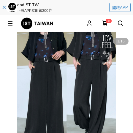
and ST TW
開啟APP
下載APP立即領300券
0
1
/
16