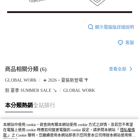
顯示電腦版詳細說明
客服
商品相關分類 (6)
查看全部
GLOBAL WORK
☀️ 2026・夏裝新登場 🌴
🈹 夏季 SUMMER SALE ↘️
GLOBAL WORK
本分類熱銷
全站排行
本網站中使用 cookie，欲查詢有關本網站使用 cookie 方式之詳情，及若您不希望
熱門標籤
在電腦上使用 cookie 時應如何變更電腦的 cookie 設定，請參閱本網站「
隱私權條
款
」之 Cookie 聲明。您繼續使用本網站即表示您同意本公司得按本網站使用條款