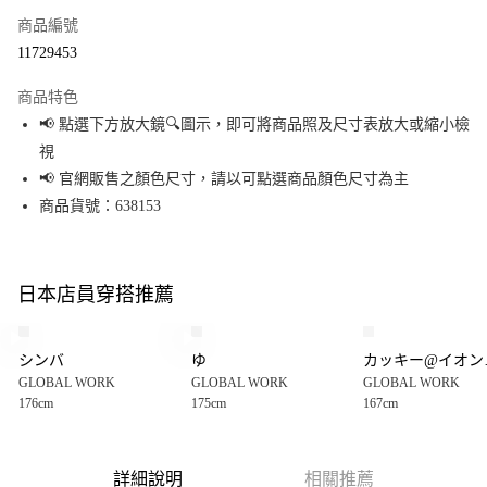
商品編號
超商取貨付款
11729453
LINE Pay
商品特色
Apple Pay
📢 點選下方放大鏡🔍圖示，即可將商品照及尺寸表放大或縮小檢
視
街口支付
📢 官網販售之顏色尺寸，請以可點選商品顏色尺寸為主
悠遊付
商品貨號：638153
Google Pay
全盈+PAY
日本店員穿搭推薦
大哥付你分期
相關說明
シンバ
ゆ
カッ
【大哥付你分期使用說明】
GLOBAL WORK
GLOBAL WORK
GLOBAL WORK
AFTEE先享後付
1.本服務由台灣大哥大提供，台灣大哥大用戶可立即使用無須另外申請。
176cm
175cm
167cm
2.付款方式選擇「大哥付你分期」，訂單成立後會自動跳轉到大哥付的交易
相關說明
流程，驗證手機門號後，選擇欲分期的期數、繳款截止日，確認付款後即完
【關於「AFTEE先享後付」】
成交易。
AFTEE先享後付是「在收到商品之後才付款」的支付方式。 讓您購物簡單便
運送方式
3.實際核准額度、可分期數及費用金額請依後續交易確認頁面所載為準。
利好安心！
詳細說明
相關推薦