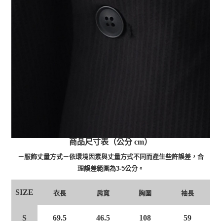
商品尺寸表（公分 cm）
－服飾丈量方式－依環境因素與丈量方式不同而產生些許誤差，合
理誤差範圍為3-5公分。
SIZE
衣長
肩寬
胸圍
袖長
S
46.5
108
59
69.5