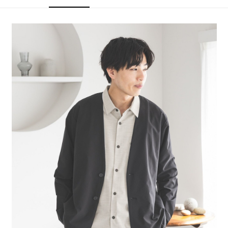
4.訂單成立30分鐘內，如未前往確認交易或遇審核未通過，訂單將自動取
１．簡單：不需註冊會員、不需綁卡、不需儲值。
全家 取貨付款
消。如遇「轉專審核」未通過狀況，表示未達大哥付你分期系統評分，恕無
２．便利：只要手機號碼，簡訊認證，即可結帳。
法說明評估內容。
每筆NT$80，滿NT$1,500(含以上)免運費
３．安心：先確認商品／服務後，再付款。
【繳款方式說明】
1.分期款項不併入電信帳單，「大哥付你分期」於每月結算日後寄送繳費提
付款後 全家取貨
【「AFTEE先享後付」結帳流程】
醒簡訊。
１．於結帳方式選擇「AFTEE先享後付」後，將跳轉至「AFTEE先享後付」
每筆NT$80，滿NT$1,500(含以上)免運費
2.透過簡訊連結打開帳單後，可選擇「超商條碼／台灣大直營門市／銀行轉
結帳頁面，進行簡訊認證並確認金額後，即可完成結帳。
帳／街口支付／iPASS MONEY」等通路繳費。
２．訂單成立數日內，您將收到繳費通知簡訊。
7-11 取貨付款
３．收到繳費通知簡訊後14天內，點擊此簡訊中的連結，可透過四大超商／
【注意事項】
每筆NT$80，滿NT$1,500(含以上)免運費
ATM／網路銀行／等多元方式進行付款，方視為交易完成。
1.本服務係由「台灣大哥大股份有限公司」（以下簡稱本公司）所提供，讓
※ 請注意：結帳手續完成當下不需立刻繳費，但若您需要取消訂單，請聯絡
用戶於交易時，得透過本服務購買商品或服務，並由商店將買賣／分期付款
付款後 7-11取貨
購買商品的店家。未經商家同意取消之訂單仍視為有效，需透過AFTEE先享
買賣價金債權讓與本公司後，依約使用本公司帳單繳交帳款。
後付繳納相關費用。
每筆NT$80，滿NT$1,500(含以上)免運費
2.基於同意付款使用「大哥付你分期」之契約關係目的，商店將以您的個人
※ 交易是否成功請以「AFTEE先享後付 」之結帳頁面顯示為準，若有關於
資料（包含姓名、電話或地址）提供予台灣大哥大進項蒐集、處理及利用，
是否繳費成功／繳費後需取消欲退款等相關疑問，請聯繫「AFTEE先享後付
宅配
由本公司與您本人進行分期帳單所需資料之確認、核對及更正。
客戶支援中心」
https://netprotections.freshdesk.com/support/home
3.完整用戶服務條款，請詳閱以下連結：
https://oppay.tw/userRule
每筆NT$80，滿NT$1,500(含以上)免運費
【注意事項】
１．透過由恩沛科技股份有限公司提供之「AFTEE先享後付」服務完成之交
易，需依本服務之必要範圍內提供個人資料，並將交易相關給付款項請求債
權轉讓予恩沛科技股份有限公司。
２．關於個人資料處理事宜，請瀏覽以下網址：
https://aftee.tw/terms/#terms3
３．未成年的使用者請事先徵得法定代理人或監護人之同意方可使用
「AFTEE先享後付」，若未經同意申辦者引起之損失，本公司不負相關責
任。