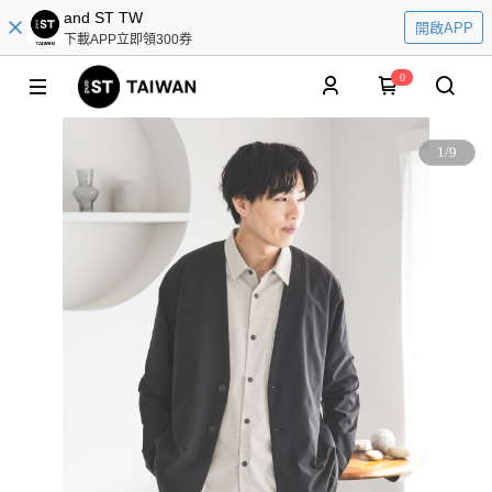
and ST TW
開啟APP
下載APP立即領300券
0
1
/
9