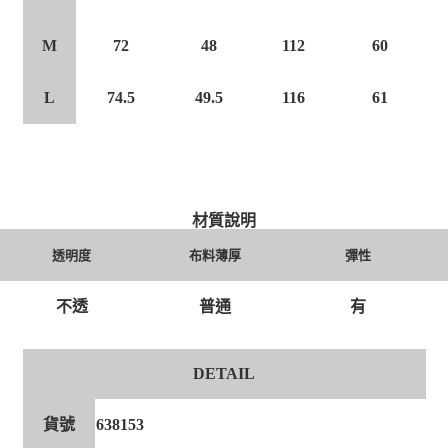
M
48
112
60
72
L
74.5
49.5
116
61
材質說明
透明度
布料薄厚
彈性
有
不透
普通
DETAIL
貨號
638153