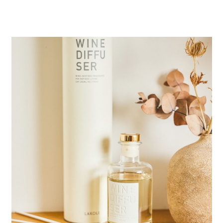
全家 取貨付款
消。如遇「轉專審核」未通過狀況，表示未達大哥付你分期系統評分，恕無
２．便利：只要手機號碼，簡訊認證，即可結帳。
法說明評估內容。
每筆NT$80，滿NT$1,500(含以上)免運費
３．安心：先確認商品／服務後，再付款。
【繳款方式說明】
1.分期款項不併入電信帳單，「大哥付你分期」於每月結算日後寄送繳費提
付款後 全家取貨
【「AFTEE先享後付」結帳流程】
醒簡訊。
１．於結帳方式選擇「AFTEE先享後付」後，將跳轉至「AFTEE先享後付」
每筆NT$80，滿NT$1,500(含以上)免運費
2.透過簡訊連結打開帳單後，可選擇「超商條碼／台灣大直營門市／銀行轉
結帳頁面，進行簡訊認證並確認金額後，即可完成結帳。
帳／街口支付／iPASS MONEY」等通路繳費。
２．訂單成立數日內，您將收到繳費通知簡訊。
7-11 取貨付款
３．收到繳費通知簡訊後14天內，點擊此簡訊中的連結，可透過四大超商／
【注意事項】
每筆NT$80，滿NT$1,500(含以上)免運費
ATM／網路銀行／等多元方式進行付款，方視為交易完成。
1.本服務係由「台灣大哥大股份有限公司」（以下簡稱本公司）所提供，讓
※ 請注意：結帳手續完成當下不需立刻繳費，但若您需要取消訂單，請聯絡
用戶於交易時，得透過本服務購買商品或服務，並由商店將買賣／分期付款
付款後 7-11取貨
購買商品的店家。未經商家同意取消之訂單仍視為有效，需透過AFTEE先享
買賣價金債權讓與本公司後，依約使用本公司帳單繳交帳款。
後付繳納相關費用。
每筆NT$80，滿NT$1,500(含以上)免運費
2.基於同意付款使用「大哥付你分期」之契約關係目的，商店將以您的個人
※ 交易是否成功請以「AFTEE先享後付 」之結帳頁面顯示為準，若有關於
資料（包含姓名、電話或地址）提供予台灣大哥大進項蒐集、處理及利用，
是否繳費成功／繳費後需取消欲退款等相關疑問，請聯繫「AFTEE先享後付
宅配
由本公司與您本人進行分期帳單所需資料之確認、核對及更正。
客戶支援中心」
https://netprotections.freshdesk.com/support/home
3.完整用戶服務條款，請詳閱以下連結：
https://oppay.tw/userRule
每筆NT$80，滿NT$1,500(含以上)免運費
【注意事項】
１．透過由恩沛科技股份有限公司提供之「AFTEE先享後付」服務完成之交
易，需依本服務之必要範圍內提供個人資料，並將交易相關給付款項請求債
權轉讓予恩沛科技股份有限公司。
２．關於個人資料處理事宜，請瀏覽以下網址：
https://aftee.tw/terms/#terms3
３．未成年的使用者請事先徵得法定代理人或監護人之同意方可使用
「AFTEE先享後付」，若未經同意申辦者引起之損失，本公司不負相關責
任。
４．使用「AFTEE先享後付」時，將依據個別帳號之用戶狀況，依本公司即