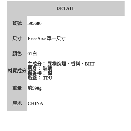
DETAIL
貨號
595686
尺寸
Free Size 單一尺寸
顏色
01白
主成分： 異構烷烴、香料、BHT
瓶身： 玻璃
材質成分
擴香棒： 棉
瓶蓋： TPU
重量
約590g
產地
CHINA