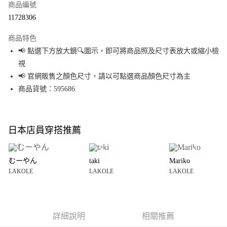
商品編號
超商取貨付款
11728306
LINE Pay
商品特色
Apple Pay
📢 點選下方放大鏡🔍圖示，即可將商品照及尺寸表放大或縮小檢
視
街口支付
📢 官網販售之顏色尺寸，請以可點選商品顏色尺寸為主
悠遊付
商品貨號：595686
Google Pay
全盈+PAY
日本店員穿搭推薦
大哥付你分期
相關說明
むーやん
taki
Mariko
【大哥付你分期使用說明】
LAKOLE
LAKOLE
LAKOLE
AFTEE先享後付
1.本服務由台灣大哥大提供，台灣大哥大用戶可立即使用無須另外申請。
2.付款方式選擇「大哥付你分期」，訂單成立後會自動跳轉到大哥付的交易
相關說明
流程，驗證手機門號後，選擇欲分期的期數、繳款截止日，確認付款後即完
【關於「AFTEE先享後付」】
成交易。
AFTEE先享後付是「在收到商品之後才付款」的支付方式。 讓您購物簡單便
運送方式
3.實際核准額度、可分期數及費用金額請依後續交易確認頁面所載為準。
利好安心！
詳細說明
相關推薦
4.訂單成立30分鐘內，如未前往確認交易或遇審核未通過，訂單將自動取
１．簡單：不需註冊會員、不需綁卡、不需儲值。