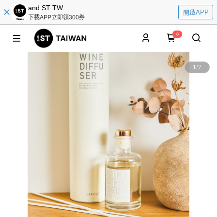
and ST TW
開啟APP
下載APP立即領300券
0
1
/
7