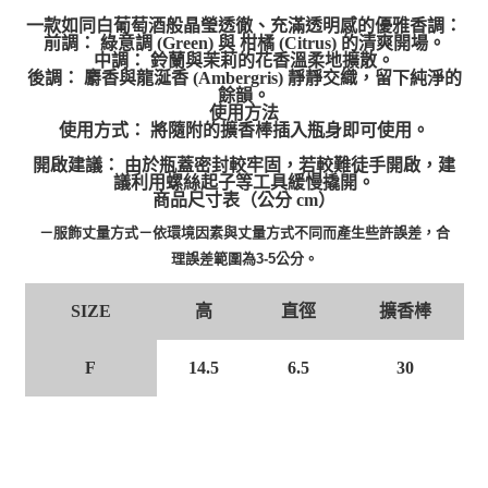
一款如同白葡萄酒般晶瑩透徹、充滿透明感的優雅香調：
前調： 綠意調 (Green) 與 柑橘 (Citrus) 的清爽開場。
中調： 鈴蘭與茉莉的花香溫柔地擴散。
後調： 麝香與龍涎香 (Ambergris) 靜靜交織，留下純淨的
餘韻。
使用方法
使用方式： 將隨附的擴香棒插入瓶身即可使用。
開啟建議： 由於瓶蓋密封較牢固，若較難徒手開啟，建
議利用螺絲起子等工具緩慢撬開。
商品尺寸表（公分 cm）
－服飾丈量方式－依環境因素與丈量方式不同而產生些許誤差，合
理誤差範圍為3-5公分。
高
直徑
擴香棒
SIZE
F
14.5
6.5
30