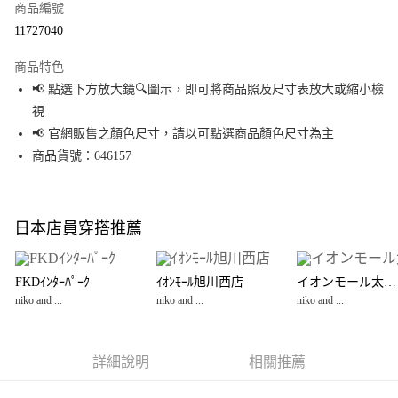
商品編號
超商取貨付款
11727040
LINE Pay
商品特色
Apple Pay
📢 點選下方放大鏡🔍圖示，即可將商品照及尺寸表放大或縮小檢
視
街口支付
📢 官網販售之顏色尺寸，請以可點選商品顏色尺寸為主
悠遊付
商品貨號：646157
Google Pay
全盈+PAY
日本店員穿搭推薦
大哥付你分期
相關說明
FKDｲﾝﾀｰﾊﾟｰｸ
ｲｵﾝﾓｰﾙ旭川西店
イオンモール太田店
【大哥付你分期使用說明】
niko and ...
niko and ...
niko and ...
AFTEE先享後付
1.本服務由台灣大哥大提供，台灣大哥大用戶可立即使用無須另外申請。
2.付款方式選擇「大哥付你分期」，訂單成立後會自動跳轉到大哥付的交易
相關說明
流程，驗證手機門號後，選擇欲分期的期數、繳款截止日，確認付款後即完
【關於「AFTEE先享後付」】
成交易。
詳細說明
相關推薦
AFTEE先享後付是「在收到商品之後才付款」的支付方式。 讓您購物簡單便
運送方式
3.實際核准額度、可分期數及費用金額請依後續交易確認頁面所載為準。
利好安心！
4.訂單成立30分鐘內，如未前往確認交易或遇審核未通過，訂單將自動取
１．簡單：不需註冊會員、不需綁卡、不需儲值。