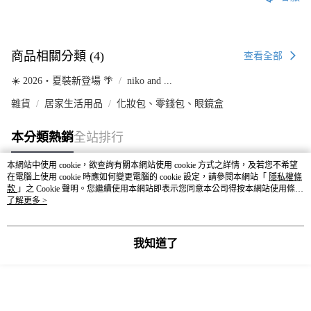
商品相關分類 (4)
查看全部
☀️ 2026・夏裝新登場 🌴
niko and ...
雜貨
居家生活用品
化妝包、零錢包、眼鏡盒
本分類熱銷
全站排行
本網站中使用 cookie，欲查詢有關本網站使用 cookie 方式之詳情，及若您不希望
在電腦上使用 cookie 時應如何變更電腦的 cookie 設定，請參閱本網站「
隱私權條
款
熱門標籤
」之 Cookie 聲明。您繼續使用本網站即表示您同意本公司得按本網站使用條款
之 Cookie 聲明使用 cookie。
了解更多 >
我知道了