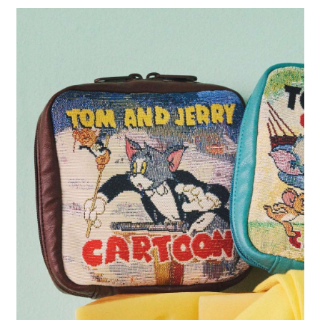
全家 取貨付款
消。如遇「轉專審核」未通過狀況，表示未達大哥付你分期系統評分，恕無
２．便利：只要手機號碼，簡訊認證，即可結帳。
法說明評估內容。
每筆NT$80，滿NT$888(含以上)免運費
３．安心：先確認商品／服務後，再付款。
【繳款方式說明】
1.分期款項不併入電信帳單，「大哥付你分期」於每月結算日後寄送繳費提
付款後 全家取貨
【「AFTEE先享後付」結帳流程】
醒簡訊。
１．於結帳方式選擇「AFTEE先享後付」後，將跳轉至「AFTEE先享後付」
每筆NT$80，滿NT$888(含以上)免運費
2.透過簡訊連結打開帳單後，可選擇「超商條碼／台灣大直營門市／銀行轉
結帳頁面，進行簡訊認證並確認金額後，即可完成結帳。
帳／街口支付／iPASS MONEY」等通路繳費。
２．訂單成立數日內，您將收到繳費通知簡訊。
7-11 取貨付款
３．收到繳費通知簡訊後14天內，點擊此簡訊中的連結，可透過四大超商／
【注意事項】
每筆NT$80，滿NT$1,500(含以上)免運費
ATM／網路銀行／等多元方式進行付款，方視為交易完成。
1.本服務係由「台灣大哥大股份有限公司」（以下簡稱本公司）所提供，讓
※ 請注意：結帳手續完成當下不需立刻繳費，但若您需要取消訂單，請聯絡
用戶於交易時，得透過本服務購買商品或服務，並由商店將買賣／分期付款
付款後 7-11取貨
購買商品的店家。未經商家同意取消之訂單仍視為有效，需透過AFTEE先享
買賣價金債權讓與本公司後，依約使用本公司帳單繳交帳款。
後付繳納相關費用。
每筆NT$80，滿NT$1,500(含以上)免運費
2.基於同意付款使用「大哥付你分期」之契約關係目的，商店將以您的個人
※ 交易是否成功請以「AFTEE先享後付 」之結帳頁面顯示為準，若有關於
資料（包含姓名、電話或地址）提供予台灣大哥大進項蒐集、處理及利用，
是否繳費成功／繳費後需取消欲退款等相關疑問，請聯繫「AFTEE先享後付
宅配
由本公司與您本人進行分期帳單所需資料之確認、核對及更正。
客戶支援中心」
https://netprotections.freshdesk.com/support/home
3.完整用戶服務條款，請詳閱以下連結：
https://oppay.tw/userRule
每筆NT$80，滿NT$1,500(含以上)免運費
【注意事項】
１．透過由恩沛科技股份有限公司提供之「AFTEE先享後付」服務完成之交
易，需依本服務之必要範圍內提供個人資料，並將交易相關給付款項請求債
權轉讓予恩沛科技股份有限公司。
２．關於個人資料處理事宜，請瀏覽以下網址：
https://aftee.tw/terms/#terms3
３．未成年的使用者請事先徵得法定代理人或監護人之同意方可使用
「AFTEE先享後付」，若未經同意申辦者引起之損失，本公司不負相關責
任。
４．使用「AFTEE先享後付」時，將依據個別帳號之用戶狀況，依本公司即