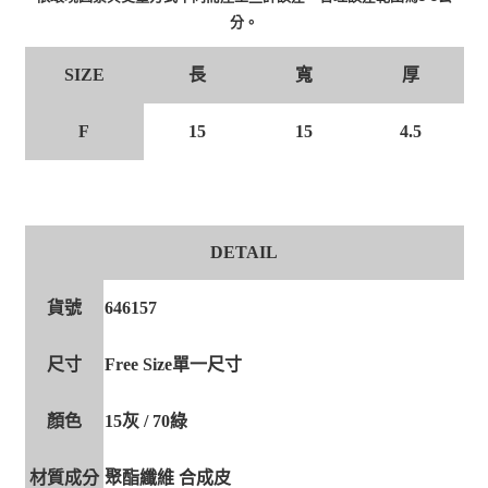
分。
長
寬
厚
SIZE
F
15
15
4.5
DETAIL
貨號
646157
尺寸
Free Size單一尺寸
顏色
15灰 / 70綠
材質成分
聚酯纖維 合成皮