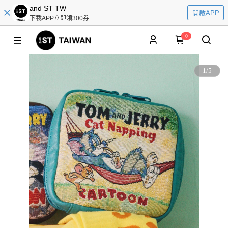
and ST TW
開啟APP
下載APP立即領300券
0
1
/
5