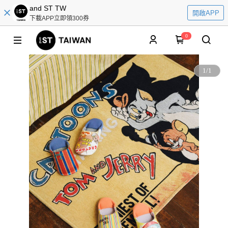
and ST TW
開啟APP
下載APP立即領300券
0
1
/
1