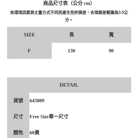
商品尺寸表（公分 cm）
依環境因素與丈量方式不同而產生些許誤差，合理誤差範圍為3-5公
分。
長
寬
SIZE
F
130
90
DETAIL
貨號
645809
尺寸
Free Size單一尺寸
顏色
60黃