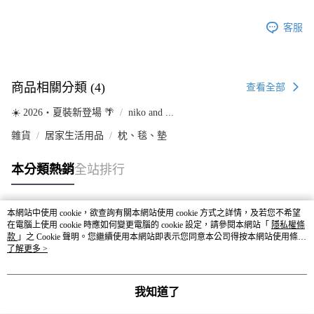
客服
商品相關分類 (4)
查看全部
☀️ 2026・夏裝新登場 🌴
niko and ...
雜貨
居家生活用品
枕、毯、墊
本分類熱銷
全站排行
本網站中使用 cookie，欲查詢有關本網站使用 cookie 方式之詳情，及若您不希望
熱門標籤
在電腦上使用 cookie 時應如何變更電腦的 cookie 設定，請參閱本網站「
隱私權條
款
」之 Cookie 聲明。您繼續使用本網站即表示您同意本公司得按本網站使用條款
之 Cookie 聲明使用 cookie。
了解更多 >
我知道了