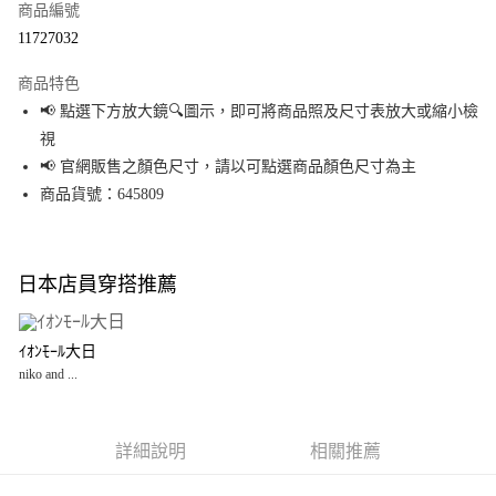
商品編號
LINE Pay
11727032
Apple Pay
商品特色
街口支付
📢 點選下方放大鏡🔍圖示，即可將商品照及尺寸表放大或縮小檢
視
悠遊付
📢 官網販售之顏色尺寸，請以可點選商品顏色尺寸為主
Google Pay
商品貨號：645809
全盈+PAY
大哥付你分期
日本店員穿搭推薦
相關說明
【大哥付你分期使用說明】
AFTEE先享後付
1.本服務由台灣大哥大提供，台灣大哥大用戶可立即使用無須另外申請。
ｲｵﾝﾓｰﾙ大日
2.付款方式選擇「大哥付你分期」，訂單成立後會自動跳轉到大哥付的交易
相關說明
niko and ...
流程，驗證手機門號後，選擇欲分期的期數、繳款截止日，確認付款後即完
【關於「AFTEE先享後付」】
成交易。
AFTEE先享後付是「在收到商品之後才付款」的支付方式。 讓您購物簡單便
運送方式
3.實際核准額度、可分期數及費用金額請依後續交易確認頁面所載為準。
利好安心！
4.訂單成立30分鐘內，如未前往確認交易或遇審核未通過，訂單將自動取
１．簡單：不需註冊會員、不需綁卡、不需儲值。
詳細說明
相關推薦
宅配
消。如遇「轉專審核」未通過狀況，表示未達大哥付你分期系統評分，恕無
２．便利：只要手機號碼，簡訊認證，即可結帳。
法說明評估內容。
每筆NT$80，滿NT$1,500(含以上)免運費
３．安心：先確認商品／服務後，再付款。