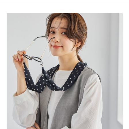
4.訂單成立30分鐘內，如未前往確認交易或遇審核未通過，訂單將自動取
１．簡單：不需註冊會員、不需綁卡、不需儲值。
全家 取貨付款
消。如遇「轉專審核」未通過狀況，表示未達大哥付你分期系統評分，恕無
２．便利：只要手機號碼，簡訊認證，即可結帳。
法說明評估內容。
每筆NT$80，滿NT$1,500(含以上)免運費
３．安心：先確認商品／服務後，再付款。
【繳款方式說明】
1.分期款項不併入電信帳單，「大哥付你分期」於每月結算日後寄送繳費提
付款後 全家取貨
【「AFTEE先享後付」結帳流程】
醒簡訊。
１．於結帳方式選擇「AFTEE先享後付」後，將跳轉至「AFTEE先享後付」
每筆NT$80，滿NT$1,500(含以上)免運費
2.透過簡訊連結打開帳單後，可選擇「超商條碼／台灣大直營門市／銀行轉
結帳頁面，進行簡訊認證並確認金額後，即可完成結帳。
帳／街口支付／iPASS MONEY」等通路繳費。
２．訂單成立數日內，您將收到繳費通知簡訊。
7-11 取貨付款
３．收到繳費通知簡訊後14天內，點擊此簡訊中的連結，可透過四大超商／
【注意事項】
每筆NT$80，滿NT$1,500(含以上)免運費
ATM／網路銀行／等多元方式進行付款，方視為交易完成。
1.本服務係由「台灣大哥大股份有限公司」（以下簡稱本公司）所提供，讓
※ 請注意：結帳手續完成當下不需立刻繳費，但若您需要取消訂單，請聯絡
用戶於交易時，得透過本服務購買商品或服務，並由商店將買賣／分期付款
付款後 7-11取貨
購買商品的店家。未經商家同意取消之訂單仍視為有效，需透過AFTEE先享
買賣價金債權讓與本公司後，依約使用本公司帳單繳交帳款。
後付繳納相關費用。
每筆NT$80，滿NT$1,500(含以上)免運費
2.基於同意付款使用「大哥付你分期」之契約關係目的，商店將以您的個人
※ 交易是否成功請以「AFTEE先享後付 」之結帳頁面顯示為準，若有關於
資料（包含姓名、電話或地址）提供予台灣大哥大進項蒐集、處理及利用，
是否繳費成功／繳費後需取消欲退款等相關疑問，請聯繫「AFTEE先享後付
宅配
由本公司與您本人進行分期帳單所需資料之確認、核對及更正。
客戶支援中心」
https://netprotections.freshdesk.com/support/home
3.完整用戶服務條款，請詳閱以下連結：
https://oppay.tw/userRule
每筆NT$80，滿NT$1,500(含以上)免運費
【注意事項】
１．透過由恩沛科技股份有限公司提供之「AFTEE先享後付」服務完成之交
易，需依本服務之必要範圍內提供個人資料，並將交易相關給付款項請求債
權轉讓予恩沛科技股份有限公司。
２．關於個人資料處理事宜，請瀏覽以下網址：
https://aftee.tw/terms/#terms3
３．未成年的使用者請事先徵得法定代理人或監護人之同意方可使用
「AFTEE先享後付」，若未經同意申辦者引起之損失，本公司不負相關責
任。