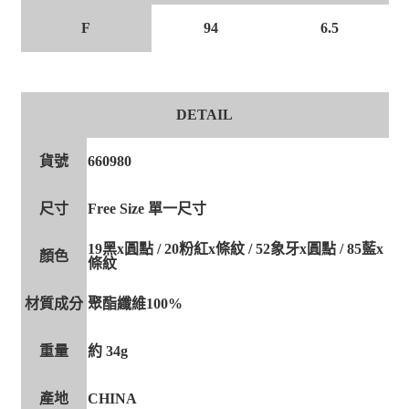
F
94
6.5
DETAIL
貨號
660980
尺寸
Free Size 單一尺寸
19黑x圓點 / 20粉紅x條紋 / 52象牙x圓點 / 85藍x
顏色
條紋
材質成分
聚酯纖維100%
重量
約 34g
產地
CHINA