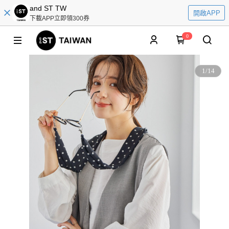
and ST TW
開啟APP
下載APP立即領300券
0
1
/
14