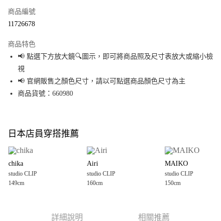
商品編號
超商取貨付款
11726678
LINE Pay
商品特色
Apple Pay
📢 點選下方放大鏡🔍圖示，即可將商品照及尺寸表放大或縮小檢
視
街口支付
📢 官網販售之顏色尺寸，請以可點選商品顏色尺寸為主
悠遊付
商品貨號：660980
Google Pay
全盈+PAY
日本店員穿搭推薦
大哥付你分期
相關說明
chika
Airi
MAIKO
【大哥付你分期使用說明】
studio CLIP
studio CLIP
studio CLIP
AFTEE先享後付
1.本服務由台灣大哥大提供，台灣大哥大用戶可立即使用無須另外申請。
149cm
160cm
150cm
2.付款方式選擇「大哥付你分期」，訂單成立後會自動跳轉到大哥付的交易
相關說明
流程，驗證手機門號後，選擇欲分期的期數、繳款截止日，確認付款後即完
【關於「AFTEE先享後付」】
成交易。
AFTEE先享後付是「在收到商品之後才付款」的支付方式。 讓您購物簡單便
運送方式
3.實際核准額度、可分期數及費用金額請依後續交易確認頁面所載為準。
利好安心！
詳細說明
相關推薦