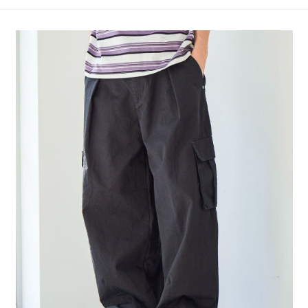
4.訂單成立30分鐘內，如未前往確認交易或遇審核未通過，訂單將自動取
１．簡單：不需註冊會員、不需綁卡、不需儲值。
全家 取貨付款
消。如遇「轉專審核」未通過狀況，表示未達大哥付你分期系統評分，恕無
２．便利：只要手機號碼，簡訊認證，即可結帳。
法說明評估內容。
每筆NT$80，滿NT$1,500(含以上)免運費
３．安心：先確認商品／服務後，再付款。
【繳款方式說明】
1.分期款項不併入電信帳單，「大哥付你分期」於每月結算日後寄送繳費提
付款後 全家取貨
【「AFTEE先享後付」結帳流程】
醒簡訊。
１．於結帳方式選擇「AFTEE先享後付」後，將跳轉至「AFTEE先享後付」
每筆NT$80，滿NT$1,500(含以上)免運費
2.透過簡訊連結打開帳單後，可選擇「超商條碼／台灣大直營門市／銀行轉
結帳頁面，進行簡訊認證並確認金額後，即可完成結帳。
帳／街口支付／iPASS MONEY」等通路繳費。
２．訂單成立數日內，您將收到繳費通知簡訊。
7-11 取貨付款
３．收到繳費通知簡訊後14天內，點擊此簡訊中的連結，可透過四大超商／
【注意事項】
每筆NT$80，滿NT$1,500(含以上)免運費
ATM／網路銀行／等多元方式進行付款，方視為交易完成。
1.本服務係由「台灣大哥大股份有限公司」（以下簡稱本公司）所提供，讓
※ 請注意：結帳手續完成當下不需立刻繳費，但若您需要取消訂單，請聯絡
用戶於交易時，得透過本服務購買商品或服務，並由商店將買賣／分期付款
付款後 7-11取貨
購買商品的店家。未經商家同意取消之訂單仍視為有效，需透過AFTEE先享
買賣價金債權讓與本公司後，依約使用本公司帳單繳交帳款。
後付繳納相關費用。
每筆NT$80，滿NT$1,500(含以上)免運費
2.基於同意付款使用「大哥付你分期」之契約關係目的，商店將以您的個人
※ 交易是否成功請以「AFTEE先享後付 」之結帳頁面顯示為準，若有關於
資料（包含姓名、電話或地址）提供予台灣大哥大進項蒐集、處理及利用，
是否繳費成功／繳費後需取消欲退款等相關疑問，請聯繫「AFTEE先享後付
宅配
由本公司與您本人進行分期帳單所需資料之確認、核對及更正。
客戶支援中心」
https://netprotections.freshdesk.com/support/home
3.完整用戶服務條款，請詳閱以下連結：
https://oppay.tw/userRule
每筆NT$80，滿NT$1,500(含以上)免運費
【注意事項】
１．透過由恩沛科技股份有限公司提供之「AFTEE先享後付」服務完成之交
易，需依本服務之必要範圍內提供個人資料，並將交易相關給付款項請求債
權轉讓予恩沛科技股份有限公司。
２．關於個人資料處理事宜，請瀏覽以下網址：
https://aftee.tw/terms/#terms3
３．未成年的使用者請事先徵得法定代理人或監護人之同意方可使用
「AFTEE先享後付」，若未經同意申辦者引起之損失，本公司不負相關責
任。