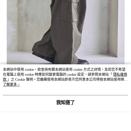
本網站中使用 cookie，欲查詢有關本網站使用 cookie 方式之詳情，及若您不希望
在電腦上使用 cookie 時應如何變更電腦的 cookie 設定，請參閱本網站「
隱私權條
款
」之 Cookie 聲明。您繼續使用本網站即表示您同意本公司得按本網站使用條款
之 Cookie 聲明使用 cookie。
了解更多 >
我知道了