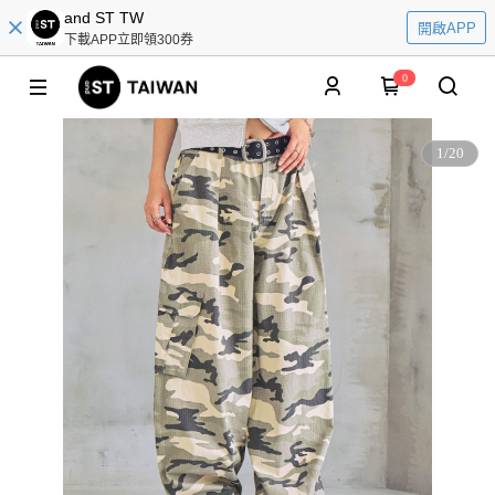
and ST TW
開啟APP
下載APP立即領300券
0
1
/
20