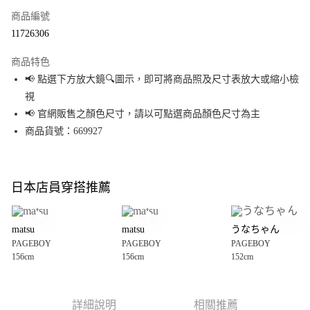
商品編號
超商取貨付款
11726306
LINE Pay
商品特色
Apple Pay
📢 點選下方放大鏡🔍圖示，即可將商品照及尺寸表放大或縮小檢
視
街口支付
📢 官網販售之顏色尺寸，請以可點選商品顏色尺寸為主
悠遊付
商品貨號：669927
Google Pay
全盈+PAY
日本店員穿搭推薦
大哥付你分期
相關說明
matsu
matsu
うなちゃん
【大哥付你分期使用說明】
PAGEBOY
PAGEBOY
PAGEBOY
AFTEE先享後付
1.本服務由台灣大哥大提供，台灣大哥大用戶可立即使用無須另外申請。
156cm
156cm
152cm
2.付款方式選擇「大哥付你分期」，訂單成立後會自動跳轉到大哥付的交易
相關說明
流程，驗證手機門號後，選擇欲分期的期數、繳款截止日，確認付款後即完
【關於「AFTEE先享後付」】
成交易。
AFTEE先享後付是「在收到商品之後才付款」的支付方式。 讓您購物簡單便
運送方式
3.實際核准額度、可分期數及費用金額請依後續交易確認頁面所載為準。
利好安心！
詳細說明
相關推薦