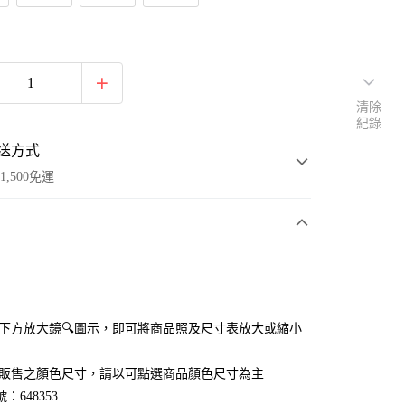
清除
紀錄
送方式
1,500免運
次付款
付款
點選下方放大鏡🔍圖示，即可將商品照及尺寸表放大或縮小
官網販售之顏色尺寸，請以可點選商品顏色尺寸為主
：648353