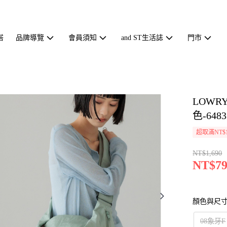
搭
品牌導覽
會員須知
and ST生活誌
門市
LOWR
色-6483
超取滿NT$1
NT$1,690
NT$79
顏色與尺
08象牙F