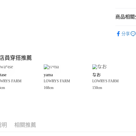
悠遊付
商品相關分
Google Pay
全盈+PAY
🈹 夏季 SU
分享
☀️ 2026
大哥付你
相關說明
LOWRYS 
【大哥付
店員穿搭推薦
AFTEE先
1.本服務
女裝
配
2.付款方
相關說明
男女配件
流程，驗
【關於「A
tase
yama
なお
完成交易
AFTEE
LOWRYS 
3.實際核
WRYS FARM
LOWRYS FARM
LOWRYS FARM
便利好安
運送方式
4.訂單成
１．簡單
5cm
168cm
150cm
LOWRYS 
消。如遇
２．便利
全家 取貨
無法說明
３．安心
【繳款方
每筆NT$8
1.分期款
【「AFT
醒簡訊。
付款後 全
１．於結帳
2.透過簡
付」結帳
每筆NT$8
帳／街口支付
說明
相關推薦
２．訂單
３．收到繳
7-11 取貨
【注意事