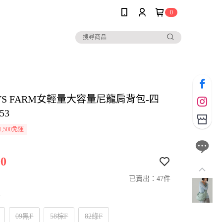
0
YS FARM女輕量大容量尼龍肩背包-四
53
,500免運
0
已賣出：47件
寸
09黑F
58棕F
82綠F