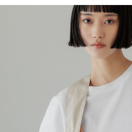
／ATM／
1.本服務
※ 請注意
每筆NT$8
用戶於交
絡購買商品
款買賣價
先享後付
付款後 7-
2.基於同
※ 交易是
每筆NT$8
資料（包
是否繳費成
用，由本
付客戶支
宅配
3.完整用
【注意事
每筆NT$8
１．透過由
交易，需
求債權轉
２．關於
３．未成
「AFTE
任。
４．使用「
即時審查
結果請求
５．嚴禁
形，恩沛
動。