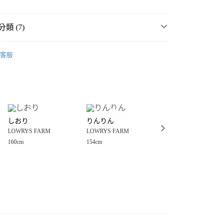
類 (7)
MMER SALE ↘️
LOWRYS FARM
客服
・夏裝新登場 🌴
LOWRYS FARM
分期
FARM
女裝
配件
包
你分期使用說明】
享後付
由台灣大哥大提供，台灣大哥大用戶可立即使用無須另外申請。
件
包
肩背包
式選擇「大哥付你分期」，訂單成立後會自動跳轉到大哥付的交易
包
肩背包
證手機門號後，選擇欲分期的期數、繳款截止日，確認付款後即
FTEE先享後付」】
。
しおり
りんりん
saaya
先享後付是「在收到商品之後才付款」的支付方式。 讓您購物簡單
FARM
☀️ 2026・夏裝新登場 🌴
准額度、可分期數及費用金額請依後續交易確認頁面所載為準。
LOWRYS FARM
LOWRYS FARM
LOWRYS FARM
心！
立30分鐘內，如未前往確認交易或遇審核未通過，訂單將自動取
：不需註冊會員、不需綁卡、不需儲值。
160cm
154cm
157cm
FARM
🈹 FINAL SALE 最低4折起 ↘️
「轉專審核」未通過狀況，表示未達大哥付你分期系統評分，恕
：只要手機號碼，簡訊認證，即可結帳。
付款
評估內容。
：先確認商品／服務後，再付款。
式說明】
0，滿NT$1,500(含以上)免運費
項不併入電信帳單，「大哥付你分期」於每月結算日後寄送繳費提
EE先享後付」結帳流程】
家取貨
方式選擇「AFTEE先享後付」後，將跳轉至「AFTEE先享後
訊連結打開帳單後，可選擇「超商條碼／台灣大直營門市／銀行轉
頁面，進行簡訊認證並確認金額後，即可完成結帳。
0，滿NT$1,500(含以上)免運費
／iPASS MONEY」等通路繳費。
成立數日內，您將收到繳費通知簡訊。
費通知簡訊後14天內，點擊此簡訊中的連結，可透過四大超商
付款
項】