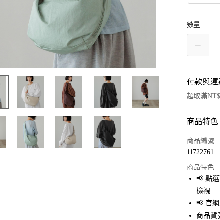
數量
付款與運
超取滿NT$
商品特色
付款方式
信用卡一
商品編號
11722761
超商取貨
商品特色
LINE Pay
📢 
檢視
Apple Pay
📢 
街口支付
商品貨號