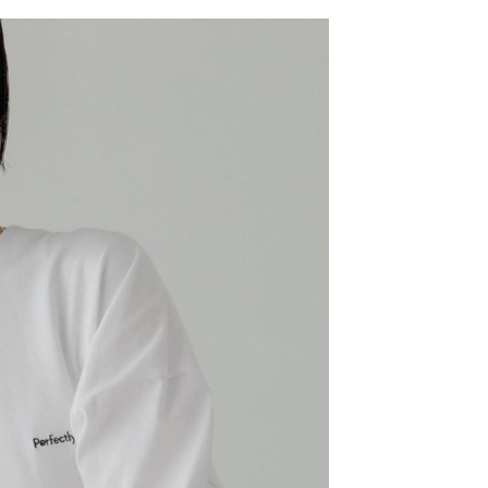
網路銀行／等多元方式進行付款，方視為交易完成。
係由「台灣大哥大股份有限公司」（以下簡稱本公司）所提供，讓
：結帳手續完成當下不需立刻繳費，但若您需要取消訂單，請聯
0，滿NT$1,500(含以上)免運費
易時，得透過本服務購買商品或服務，並由商店將買賣／分期付
的店家。未經商家同意取消之訂單仍視為有效，需透過AFTEE
金債權讓與本公司後，依約使用本公司帳單繳交帳款。
繳納相關費用。
11取貨
意付款使用「大哥付你分期」之契約關係目的，商店將以您的個人
否成功請以「AFTEE先享後付 」之結帳頁面顯示為準，若有關於
0，滿NT$1,500(含以上)免運費
含姓名、電話或地址）提供予台灣大哥大進項蒐集、處理及利
功／繳費後需取消欲退款等相關疑問，請聯繫「AFTEE先享後
公司與您本人進行分期帳單所需資料之確認、核對及更正。
援中心」
https://netprotections.freshdesk.com/support/home
戶服務條款，請詳閱以下連結：
https://oppay.tw/userRule
項】
0，滿NT$1,500(含以上)免運費
恩沛科技股份有限公司提供之「AFTEE先享後付」服務完成之
依本服務之必要範圍內提供個人資料，並將交易相關給付款項請
讓予恩沛科技股份有限公司。
個人資料處理事宜，請瀏覽以下網址：
https://aftee.tw/terms/#terms3
年的使用者請事先徵得法定代理人或監護人之同意方可使用
E先享後付」，若未經同意申辦者引起之損失，本公司不負相關責
AFTEE先享後付」時，將依據個別帳號之用戶狀況，依本公司
核予不同之上限額度；若仍有額度不足之情形，本公司將視審查
用戶進行身份認證。
一人註冊多個帳號或使用他人資訊註冊。若發現惡意使用之情
科技股份有限公司將有權停止該用戶之使用額度並採取法律行