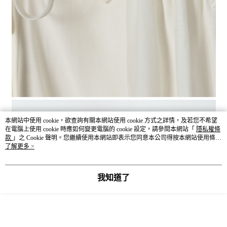
本網站中使用 cookie，欲查詢有關本網站使用 cookie 方式之詳情，及若您不希望
在電腦上使用 cookie 時應如何變更電腦的 cookie 設定，請參閱本網站「
隱私權條
款
」之 Cookie 聲明。您繼續使用本網站即表示您同意本公司得按本網站使用條款
之 Cookie 聲明使用 cookie。
了解更多 >
我知道了