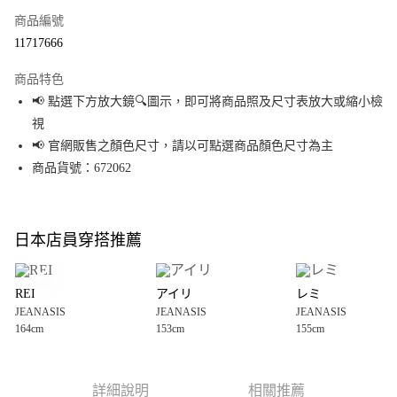
商品編號
超商取貨付款
11717666
LINE Pay
商品特色
Apple Pay
📢 點選下方放大鏡🔍圖示，即可將商品照及尺寸表放大或縮小檢
視
街口支付
📢 官網販售之顏色尺寸，請以可點選商品顏色尺寸為主
悠遊付
商品貨號：672062
Google Pay
全盈+PAY
日本店員穿搭推薦
大哥付你分期
相關說明
REI
アイリ
レミ
【大哥付你分期使用說明】
JEANASIS
JEANASIS
JEANASIS
AFTEE先享後付
1.本服務由台灣大哥大提供，台灣大哥大用戶可立即使用無須另外申請。
164cm
153cm
155cm
2.付款方式選擇「大哥付你分期」，訂單成立後會自動跳轉到大哥付的交易
相關說明
流程，驗證手機門號後，選擇欲分期的期數、繳款截止日，確認付款後即完
【關於「AFTEE先享後付」】
成交易。
AFTEE先享後付是「在收到商品之後才付款」的支付方式。 讓您購物簡單便
運送方式
3.實際核准額度、可分期數及費用金額請依後續交易確認頁面所載為準。
利好安心！
詳細說明
相關推薦