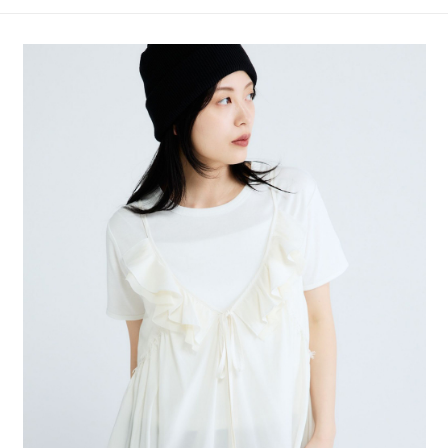
4.訂單成立30分鐘內，如未前往確認交易或遇審核未通過，訂單將自動取
１．簡單：不需註冊會員、不需綁卡、不需儲值。
全家 取貨付款
消。如遇「轉專審核」未通過狀況，表示未達大哥付你分期系統評分，恕無
２．便利：只要手機號碼，簡訊認證，即可結帳。
法說明評估內容。
每筆NT$80，滿NT$888(含以上)免運費
３．安心：先確認商品／服務後，再付款。
【繳款方式說明】
1.分期款項不併入電信帳單，「大哥付你分期」於每月結算日後寄送繳費提
付款後 全家取貨
【「AFTEE先享後付」結帳流程】
醒簡訊。
１．於結帳方式選擇「AFTEE先享後付」後，將跳轉至「AFTEE先享後付」
每筆NT$80，滿NT$888(含以上)免運費
2.透過簡訊連結打開帳單後，可選擇「超商條碼／台灣大直營門市／銀行轉
結帳頁面，進行簡訊認證並確認金額後，即可完成結帳。
帳／街口支付／iPASS MONEY」等通路繳費。
２．訂單成立數日內，您將收到繳費通知簡訊。
7-11 取貨付款
３．收到繳費通知簡訊後14天內，點擊此簡訊中的連結，可透過四大超商／
【注意事項】
每筆NT$80，滿NT$1,500(含以上)免運費
ATM／網路銀行／等多元方式進行付款，方視為交易完成。
1.本服務係由「台灣大哥大股份有限公司」（以下簡稱本公司）所提供，讓
※ 請注意：結帳手續完成當下不需立刻繳費，但若您需要取消訂單，請聯絡
用戶於交易時，得透過本服務購買商品或服務，並由商店將買賣／分期付款
付款後 7-11取貨
購買商品的店家。未經商家同意取消之訂單仍視為有效，需透過AFTEE先享
買賣價金債權讓與本公司後，依約使用本公司帳單繳交帳款。
後付繳納相關費用。
每筆NT$80，滿NT$1,500(含以上)免運費
2.基於同意付款使用「大哥付你分期」之契約關係目的，商店將以您的個人
※ 交易是否成功請以「AFTEE先享後付 」之結帳頁面顯示為準，若有關於
資料（包含姓名、電話或地址）提供予台灣大哥大進項蒐集、處理及利用，
是否繳費成功／繳費後需取消欲退款等相關疑問，請聯繫「AFTEE先享後付
宅配
由本公司與您本人進行分期帳單所需資料之確認、核對及更正。
客戶支援中心」
https://netprotections.freshdesk.com/support/home
3.完整用戶服務條款，請詳閱以下連結：
https://oppay.tw/userRule
每筆NT$80，滿NT$1,500(含以上)免運費
【注意事項】
１．透過由恩沛科技股份有限公司提供之「AFTEE先享後付」服務完成之交
易，需依本服務之必要範圍內提供個人資料，並將交易相關給付款項請求債
權轉讓予恩沛科技股份有限公司。
２．關於個人資料處理事宜，請瀏覽以下網址：
https://aftee.tw/terms/#terms3
３．未成年的使用者請事先徵得法定代理人或監護人之同意方可使用
「AFTEE先享後付」，若未經同意申辦者引起之損失，本公司不負相關責
任。