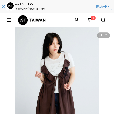
and ST TW
開啟APP
下載APP立即領300券
0
1
/
17