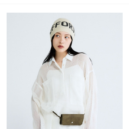
4.訂單成立30分鐘內，如未前往確認交易或遇審核未通過，訂單將自動取
１．簡單：不需註冊會員、不需綁卡、不需儲值。
全家 取貨付款
消。如遇「轉專審核」未通過狀況，表示未達大哥付你分期系統評分，恕無
２．便利：只要手機號碼，簡訊認證，即可結帳。
法說明評估內容。
每筆NT$80，滿NT$888(含以上)免運費
３．安心：先確認商品／服務後，再付款。
【繳款方式說明】
1.分期款項不併入電信帳單，「大哥付你分期」於每月結算日後寄送繳費提
付款後 全家取貨
【「AFTEE先享後付」結帳流程】
醒簡訊。
１．於結帳方式選擇「AFTEE先享後付」後，將跳轉至「AFTEE先享後付」
每筆NT$80，滿NT$888(含以上)免運費
2.透過簡訊連結打開帳單後，可選擇「超商條碼／台灣大直營門市／銀行轉
結帳頁面，進行簡訊認證並確認金額後，即可完成結帳。
帳／街口支付／iPASS MONEY」等通路繳費。
２．訂單成立數日內，您將收到繳費通知簡訊。
7-11 取貨付款
３．收到繳費通知簡訊後14天內，點擊此簡訊中的連結，可透過四大超商／
【注意事項】
每筆NT$80，滿NT$1,500(含以上)免運費
ATM／網路銀行／等多元方式進行付款，方視為交易完成。
1.本服務係由「台灣大哥大股份有限公司」（以下簡稱本公司）所提供，讓
※ 請注意：結帳手續完成當下不需立刻繳費，但若您需要取消訂單，請聯絡
用戶於交易時，得透過本服務購買商品或服務，並由商店將買賣／分期付款
付款後 7-11取貨
購買商品的店家。未經商家同意取消之訂單仍視為有效，需透過AFTEE先享
買賣價金債權讓與本公司後，依約使用本公司帳單繳交帳款。
後付繳納相關費用。
每筆NT$80，滿NT$1,500(含以上)免運費
2.基於同意付款使用「大哥付你分期」之契約關係目的，商店將以您的個人
※ 交易是否成功請以「AFTEE先享後付 」之結帳頁面顯示為準，若有關於
資料（包含姓名、電話或地址）提供予台灣大哥大進項蒐集、處理及利用，
是否繳費成功／繳費後需取消欲退款等相關疑問，請聯繫「AFTEE先享後付
宅配
由本公司與您本人進行分期帳單所需資料之確認、核對及更正。
客戶支援中心」
https://netprotections.freshdesk.com/support/home
3.完整用戶服務條款，請詳閱以下連結：
https://oppay.tw/userRule
每筆NT$80，滿NT$1,500(含以上)免運費
【注意事項】
１．透過由恩沛科技股份有限公司提供之「AFTEE先享後付」服務完成之交
易，需依本服務之必要範圍內提供個人資料，並將交易相關給付款項請求債
權轉讓予恩沛科技股份有限公司。
２．關於個人資料處理事宜，請瀏覽以下網址：
https://aftee.tw/terms/#terms3
３．未成年的使用者請事先徵得法定代理人或監護人之同意方可使用
「AFTEE先享後付」，若未經同意申辦者引起之損失，本公司不負相關責
任。