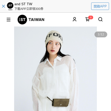
and ST TW
開啟APP
下載APP立即領300券
0
1
/
12