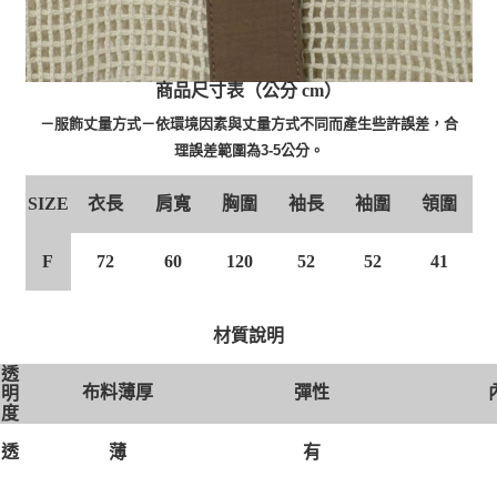
商品尺寸表（公分 cm）
－服飾丈量方式－依環境因素與丈量方式不同而產生些許誤差，合
理誤差範圍為3-5公分。
衣長
肩寬
胸圍
袖長
袖圍
領圍
SIZE
F
72
60
120
52
52
41
材質說明
透
布料薄厚
彈性
明
度
薄
透
有