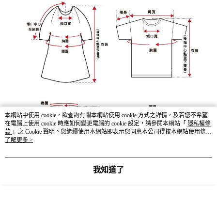
本網站中使用 cookie，欲查詢有關本網站使用 cookie 方式之詳情，及若您不希望
在電腦上使用 cookie 時應如何變更電腦的 cookie 設定，請參閱本網站「
隱私權條
款
」之 Cookie 聲明。您繼續使用本網站即表示您同意本公司得按本網站使用條款
之 Cookie 聲明使用 cookie。
了解更多 >
我知道了