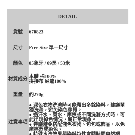
DETAIL
貨號
670823
尺寸
Free Size 單一尺寸
顏色
05象牙 / 09黑 / 53米
本體 棉100%
材質成分
拼接布 尼龍100%
重量
約270g
● 深色衣物洗滌時可能釋出多餘染料，建議單
獨洗滌，避免染色移轉。
● 遇汗水、雨水、摩擦或不同洗滌方式時，可
能出現掉色情況，屬正常現象。
注意事項
● 建議避免搭配淺色衣物、包包或飾品，以免
摩擦造成染色。
● 特殊水洗效果與染料特性會隨時間自然褪