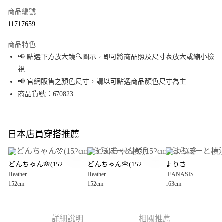
商品編號
超商取貨付款
11717659
LINE Pay
商品特色
Apple Pay
📢 點選下方放大鏡🔍圖示，即可將商品照及尺寸表放大或縮小檢
視
街口支付
📢 官網販售之顏色尺寸，請以可點選商品顏色尺寸為主
悠遊付
商品貨號：670823
Google Pay
全盈+PAY
日本店員穿搭推薦
大哥付你分期
相關說明
どんちゃん🌸(152cm) ららぽーと横浜
どんちゃん🌸(152cm) ららぽーと横浜
よりさ
【大哥付你分期使用說明】
Heather
Heather
JEANASIS
AFTEE先享後付
1.本服務由台灣大哥大提供，台灣大哥大用戶可立即使用無須另外申請。
152cm
152cm
163cm
2.付款方式選擇「大哥付你分期」，訂單成立後會自動跳轉到大哥付的交易
相關說明
流程，驗證手機門號後，選擇欲分期的期數、繳款截止日，確認付款後即完
【關於「AFTEE先享後付」】
成交易。
AFTEE先享後付是「在收到商品之後才付款」的支付方式。 讓您購物簡單便
運送方式
3.實際核准額度、可分期數及費用金額請依後續交易確認頁面所載為準。
利好安心！
詳細說明
相關推薦