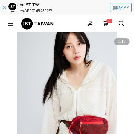
and ST TW
開啟APP
下載APP立即領300券
0
1
/
19